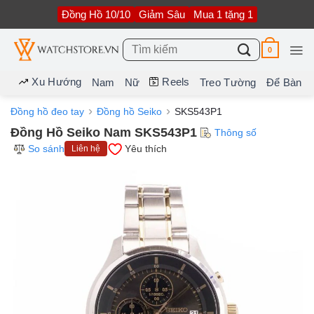
Bỏ
Đồng Hồ 10/10
Giảm Sâu
Mua 1 tặng 1
qua
nội
dung
Tìm
0
kiếm:
Xu Hướng
Reels
Nam
Nữ
Treo Tường
Để Bàn
Đồng hồ đeo tay
Đồng hồ Seiko
SKS543P1
Đồng Hồ Seiko Nam SKS543P1
Thông số
So sánh
Yêu thích
Liên hệ