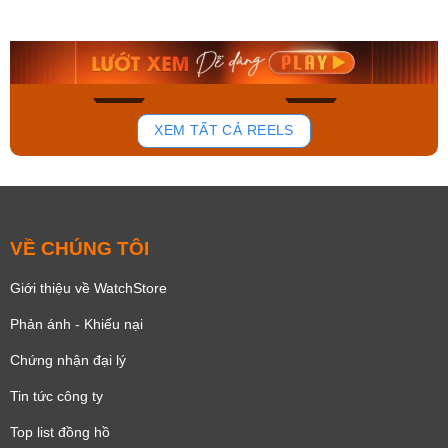
AA0B05R19B
115D-1AVDF
9.480.000₫
2.823.000₫
8.058.000₫
2.399.550₫
Mua ngay
Mua ngay
195
111
XEM TẤT CẢ REELS
VỀ CHÚNG TÔI
Giới thiệu về WatchStore
Phản ánh - Khiếu nại
Chứng nhận đại lý
Tin tức công ty
Top list đồng hồ