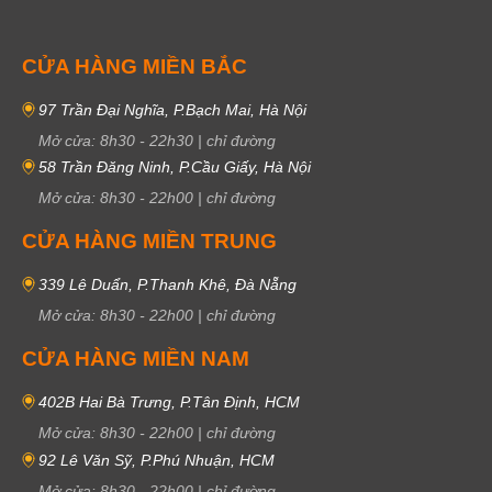
CỬA HÀNG MIỀN BẮC
97 Trần Đại Nghĩa, P.Bạch Mai, Hà Nội
Mở cửa:
8h30
-
22h30
|
chỉ đường
58 Trần Đăng Ninh, P.Cầu Giấy, Hà Nội
Mở cửa:
8h30
-
22h00
|
chỉ đường
CỬA HÀNG MIỀN TRUNG
339 Lê Duẩn, P.Thanh Khê, Đà Nẵng
Mở cửa:
8h30
-
22h00
|
chỉ đường
CỬA HÀNG MIỀN NAM
402B Hai Bà Trưng, P.Tân Định, HCM
Mở cửa:
8h30
-
22h00
|
chỉ đường
92 Lê Văn Sỹ, P.Phú Nhuận, HCM
Mở cửa:
8h30
-
22h00
|
chỉ đường