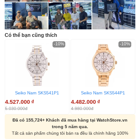
Có thể bạn cũng thích
-10%
-10%
Seiko Nam SKS541P1
Seiko Nam SKS544P1
4.527.000
₫
4.482.000
₫
5.030.000đ
4.980.000đ
Đã có 155,724+ Khách đã mua hàng tại WatchStore.vn
trong 5 năm qua.
Tất cả sản phẩm chúng tôi bán ra đều là chính hãng 100%
Orient Nam RA-
Casio Nam MTS-