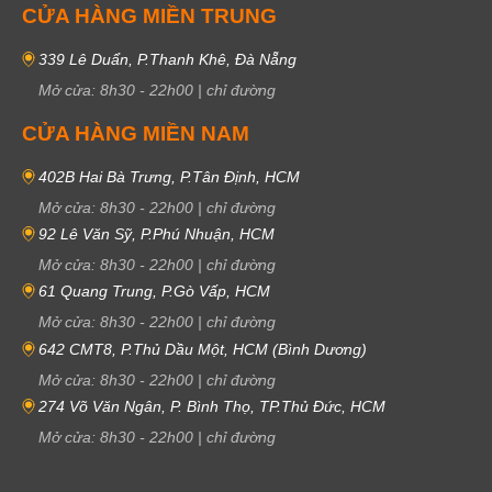
CỬA HÀNG MIỀN TRUNG
339 Lê Duẩn, P.Thanh Khê, Đà Nẵng
Mở cửa:
8h30
-
22h00
|
chỉ đường
CỬA HÀNG MIỀN NAM
402B Hai Bà Trưng, P.Tân Định, HCM
Mở cửa:
8h30
-
22h00
|
chỉ đường
92 Lê Văn Sỹ, P.Phú Nhuận, HCM
Mở cửa:
8h30
-
22h00
|
chỉ đường
61 Quang Trung, P.Gò Vấp, HCM
Mở cửa:
8h30
-
22h00
|
chỉ đường
642 CMT8, P.Thủ Dầu Một, HCM (Bình Dương)
Mở cửa:
8h30
-
22h00
|
chỉ đường
274 Võ Văn Ngân, P. Bình Thọ, TP.Thủ Đức, HCM
Mở cửa:
8h30
-
22h00
|
chỉ đường