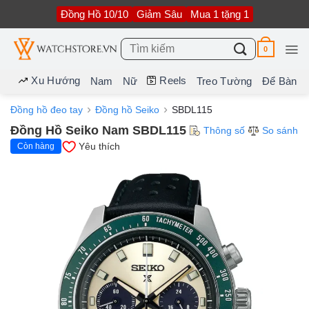
Bỏ
Đồng Hồ 10/10
Giảm Sâu
Mua 1 tặng 1
qua
nội
dung
Tìm
0
kiếm:
Xu Hướng
Reels
Nam
Nữ
Treo Tường
Để Bàn
Đồng hồ đeo tay
Đồng hồ Seiko
SBDL115
Đồng Hồ Seiko Nam SBDL115
Thông số
So sánh
Yêu thích
Còn hàng