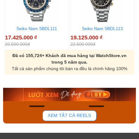
Seiko Nam SBDL111
Seiko Nam SBDL113
17.425.000
₫
19.125.000
₫
1
20.500.000đ
22.500.000đ
2
Đã có 155,724+ Khách đã mua hàng tại WatchStore.vn
trong 5 năm qua.
Tất cả sản phẩm chúng tôi bán ra đều là chính hãng 100%
Orient Nam RA-
Casio Nam MTS-
AA0B05R19B
115D-1AVDF
9.480.000₫
2.823.000₫
8.058.000₫
2.399.550₫
Mua ngay
Mua ngay
136
81
XEM TẤT CẢ REELS