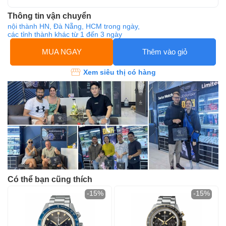
Thông tin vận chuyển
nội thành HN, Đà Nẵng, HCM trong ngày,
các tỉnh thành khác từ 1 đến 3 ngày
MUA NGAY
Thêm vào giỏ
Xem siêu thị có hàng
Có thể bạn cũng thích
-15%
-15%