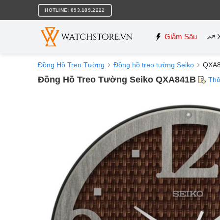
Bỏ
HOTLINE: 093.189.2222
qua
nội
dung
Giảm Sâu
Đồng Hồ Treo Tường
Đồng hồ treo tường Seiko
QXA
Đồng Hồ Treo Tường Seiko QXA841B
Thô