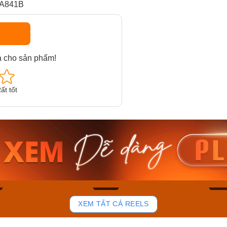
XA841B
á cho sản phẩm!
ất tốt
am MTS-
Casio Nam MTS-
Casio U
VDF
RS100L-1AVDF
230EL-
₫
4.276.000₫
2.117.0
50₫
3.634.600₫
1.799.
ay
Mua ngay
Mua 
84
43
XEM TẤT CẢ REELS