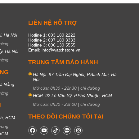
C
LIÊN HỆ HỖ TRỢ
i, Hà Nội
Hotline 1: 093 189 2222
Hotline 2: 097 189 3333
ường
Hotline 3: 096 139 5555
Email: info@watchstore.vn
y, Hà Nội
ường
TRUNG TÂM BẢO HÀNH
UNG
Hà Nội: 97 Trần Đại Nghĩa, P.Bạch Mai, Hà
Nội
Đà Nẵng
Mở cửa:
8h30
-
22h30
|
chỉ đường
ường
HCM: 92 Lê Văn Sỹ, P.Phú Nhuận, HCM
Mở cửa:
8h30
-
22h00
|
chỉ đường
M
THEO DÕI CHÚNG TÔI TẠI
nh, HCM
ường
 HCM