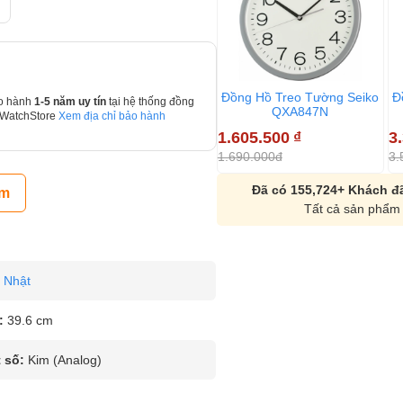
Đồng Hồ Treo Tường Seiko
Đ
o hành
1-5 năm uy tín
tại hệ thống đồng
QXA847N
 WatchStore
Xem địa chỉ bảo hành
1.605.500
₫
3
1.690.000đ
3.
Đã có 155,724+ Khách đã
ẩm
Tất cả sản phẩm 
Nhật
:
39.6 cm
 số:
Kim (Analog)