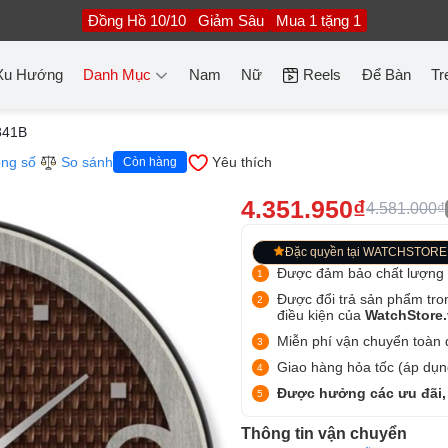
Đồng Hồ 10/10
Giảm Sâu
Mua 1 tặng 1
Xu Hướng
Danh Mục
Nam
Nữ
Reels
Để Bàn
Tr
841B
ng số
So sánh
Yêu thích
Còn hàng
4.351.950₫
4.581.000₫
Đặc quyền tại WATCHSTORE
Được đảm bảo chất lượng
Được đổi trả sản phẩm tro
điều kiện của
WatchStore
Miễn phí vận chuyển toàn q
Giao hàng hỏa tốc (áp dụng
Được hưởng các ưu đãi,
Thông tin vận chuyển