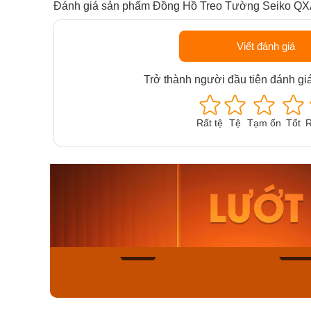
Đánh giá sản phẩm Đồng Hồ Treo Tường Seiko Q
Viết đánh giá
Trở thành người đầu tiên đánh gi
Rất tệ
Tệ
Tạm ổn
Tốt
R
Orient Nam RA-
Casio N
AA0B05R19B
115D-1A
9.480.000₫
2.823.000
8.058.000₫
2.399.5
Mua ngay
Mua ng
150