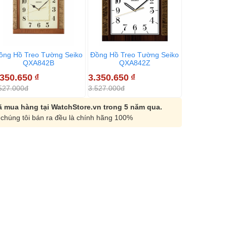
ồng Hồ Treo Tường Seiko
Đồng Hồ Treo Tường Seiko
Đồng Hồ Tr
QXA842B
QXA842Z
QX
.350.650
₫
3.350.650
₫
3.996.650
527.000đ
3.527.000đ
4.207.000đ
 mua hàng tại WatchStore.vn trong 5 năm qua.
chúng tôi bán ra đều là chính hãng 100%