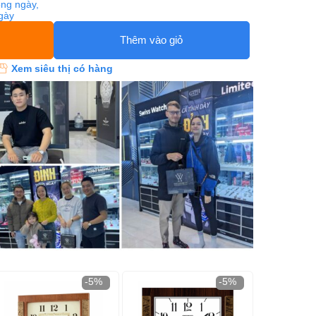
ng ngày,
ngày
Thêm vào giỏ
Xem siêu thị có hàng
-5%
-5%