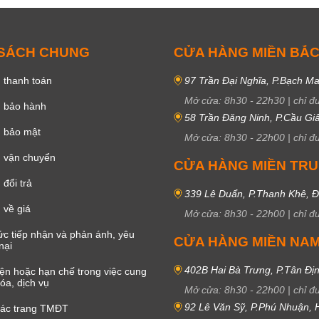
 SÁCH CHUNG
CỬA HÀNG MIỀN BẮ
 thanh toán
97 Trần Đại Nghĩa, P.Bạch Ma
Mở cửa:
8h30
-
22h30
|
chỉ đ
h bảo hành
58 Trần Đăng Ninh, P.Cầu Giấ
h bảo mật
Mở cửa:
8h30
-
22h00
|
chỉ đ
 vận chuyển
CỬA HÀNG MIỀN TR
đổi trả
339 Lê Duẩn, P.Thanh Khê, 
 về giá
Mở cửa:
8h30
-
22h00
|
chỉ đ
c tiếp nhận và phản ánh, yêu
CỬA HÀNG MIỀN NA
nại
402B Hai Bà Trưng, P.Tân Đị
iện hoặc hạn chế trong việc cung
óa, dịch vụ
Mở cửa:
8h30
-
22h00
|
chỉ đ
92 Lê Văn Sỹ, P.Phú Nhuận,
các trang TMĐT