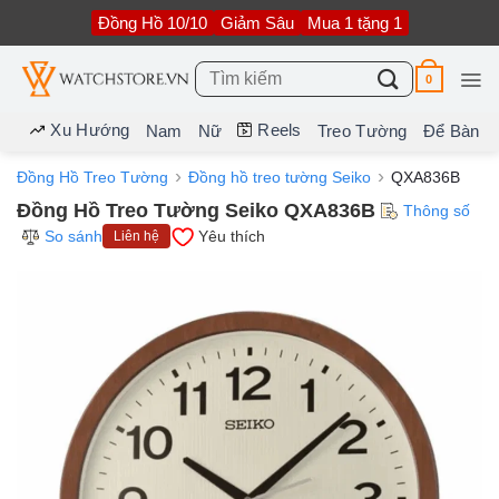
Bỏ
Đồng Hồ 10/10
Giảm Sâu
Mua 1 tặng 1
qua
nội
dung
Tìm
0
kiếm:
Xu Hướng
Reels
Nam
Nữ
Treo Tường
Để Bàn
Đồng Hồ Treo Tường
Đồng hồ treo tường Seiko
QXA836B
Đồng Hồ Treo Tường Seiko QXA836B
Thông số
So sánh
Yêu thích
Liên hệ