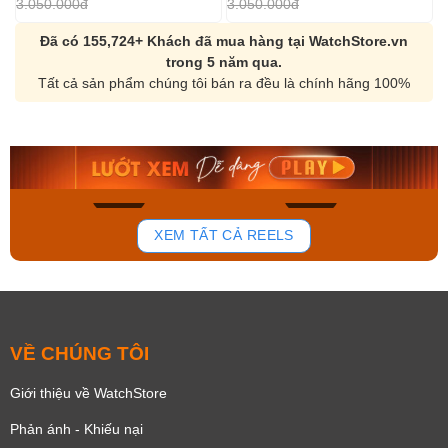
3.050.000đ
3.050.000đ
Đã có 155,724+ Khách đã mua hàng tại WatchStore.vn
trong 5 năm qua.
Tất cả sản phẩm chúng tôi bán ra đều là chính hãng 100%
Orient Nam RA-
Casio Nam MTS-
AA0B05R19B
115D-1AVDF
9.480.000₫
2.823.000₫
8.058.000₫
2.399.550₫
Mua ngay
Mua ngay
168
96
XEM TẤT CẢ REELS
VỀ CHÚNG TÔI
Giới thiệu về WatchStore
Phản ánh - Khiếu nại