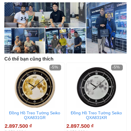
Có thể bạn cũng thích
-5%
-5%
Đồng Hồ Treo Tường Seiko
Đồng Hồ Treo Tường Seiko
QXA831GR
QXA831KR
2.897.500
₫
2.897.500
₫