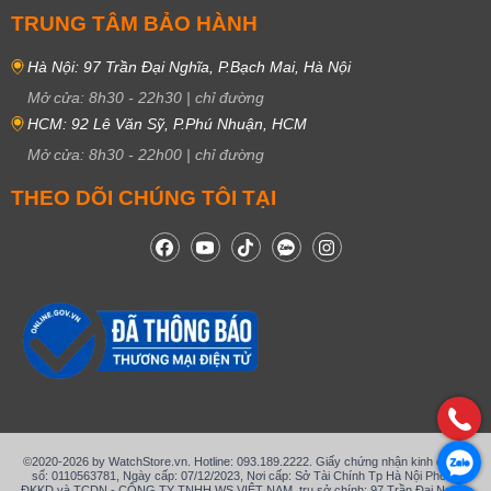
TRUNG TÂM BẢO HÀNH
Hà Nội: 97 Trần Đại Nghĩa, P.Bạch Mai, Hà Nội
Mở cửa:
8h30
-
22h30
|
chỉ đường
HCM: 92 Lê Văn Sỹ, P.Phú Nhuận, HCM
Mở cửa:
8h30
-
22h00
|
chỉ đường
THEO DÕI CHÚNG TÔI TẠI
©2020-2026 by WatchStore.vn. Hotline: 093.189.2222. Giấy chứng nhận kinh doanh
số: 0110563781, Ngày cấp: 07/12/2023, Nơi cấp: Sở Tài Chính Tp Hà Nội Phòng
ĐKKD và TCDN - CÔNG TY TNHH WS VIỆT NAM, trụ sở chính: 97 Trần Đại Nghĩa,