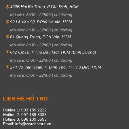
402B Hai Bà Trưng, P.Tân Định, HCM
Mở cửa:
8h30
-
22h00
|
chỉ đường
92 Lê Văn Sỹ, P.Phú Nhuận, HCM
Mở cửa:
8h30
-
22h00
|
chỉ đường
61 Quang Trung, P.Gò Vấp, HCM
Mở cửa:
8h30
-
22h00
|
chỉ đường
642 CMT8, P.Thủ Dầu Một, HCM (Bình Dương)
Mở cửa:
8h30
-
22h00
|
chỉ đường
274 Võ Văn Ngân, P. Bình Thọ, TP.Thủ Đức, HCM
Mở cửa:
8h30
-
22h00
|
chỉ đường
LIÊN HỆ HỖ TRỢ
Hotline 1: 093 189 2222
Hotline 2: 097 189 3333
Hotline 3: 096 139 5555
Email: info@watchstore.vn