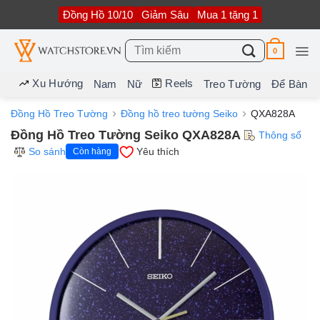
Bỏ
Đồng Hồ 10/10
Giảm Sâu
Mua 1 tặng 1
qua
nội
dung
Tìm
0
kiếm:
Xu Hướng
Reels
Nam
Nữ
Treo Tường
Để Bàn
Đồng Hồ Treo Tường
Đồng hồ treo tường Seiko
QXA828A
Đồng Hồ Treo Tường Seiko QXA828A
Thông số
So sánh
Yêu thích
Còn hàng