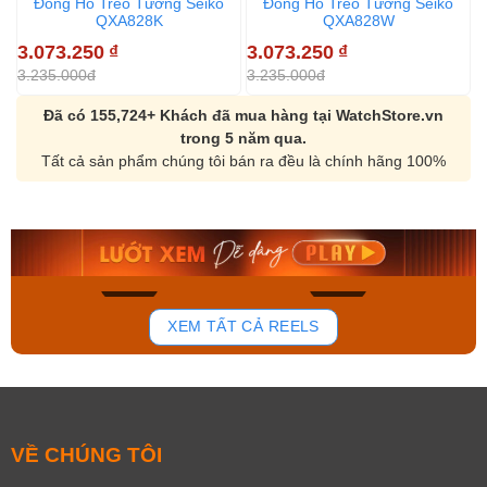
Đồng Hồ Treo Tường Seiko
Đồng Hồ Treo Tường Seiko
QXA828K
QXA828W
3.073.250
₫
3.073.250
₫
6
3.235.000đ
3.235.000đ
6
Đã có 155,724+ Khách đã mua hàng tại WatchStore.vn
trong 5 năm qua.
Tất cả sản phẩm chúng tôi bán ra đều là chính hãng 100%
Orient Nam RA-
Casio Nam MTS-
AA0B05R19B
115D-1AVDF
9.480.000₫
2.823.000₫
8.058.000₫
2.399.550₫
Mua ngay
Mua ngay
163
92
XEM TẤT CẢ REELS
VỀ CHÚNG TÔI