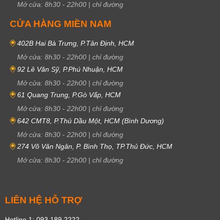
Mở cửa:
8h30
-
22h00
|
chỉ đường
CỬA HÀNG MIỀN NAM
402B Hai Bà Trưng, P.Tân Định, HCM
Mở cửa:
8h30
-
22h00
|
chỉ đường
92 Lê Văn Sỹ, P.Phú Nhuận, HCM
Mở cửa:
8h30
-
22h00
|
chỉ đường
61 Quang Trung, P.Gò Vấp, HCM
Mở cửa:
8h30
-
22h00
|
chỉ đường
642 CMT8, P.Thủ Dầu Một, HCM (Bình Dương)
Mở cửa:
8h30
-
22h00
|
chỉ đường
274 Võ Văn Ngân, P. Bình Thọ, TP.Thủ Đức, HCM
Mở cửa:
8h30
-
22h00
|
chỉ đường
LIÊN HỆ HỖ TRỢ
Hotline 1: 093 189 2222