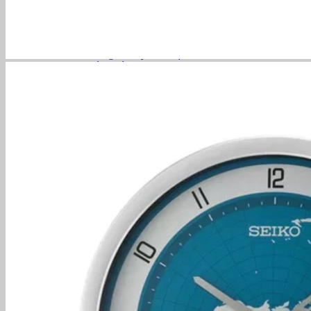
Orient SK
Orient Sun and Moon
Phân Loại
Đồng hồ dây da
Đồng hồ dây kim loại
Đồng hồ cơ Automatic
Đồng hồ Pin/Quartz
Dây Đồng Hồ
Dây da Hirsch
Trang Sức
Charm
Đồng Hồ Thụy Sỹ
Tissot
Mathey Tissot
Omega
Longines
Baume & Mercier
Frederique Constant
Maurice Lacroix
Certina
Rado
Candino
Doxa
Titoni
Movado