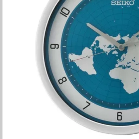
Orient
Orient Star
Citizen Tsuyosa
Seiko
Đồng Hồ Thời Trang
Carnival
I&W Carnival
Bentley
Olym Pianus
SRWatch
Saga
KOI
Daniel Wellington
Bulova
Fossil
Bonest Gatti
August Berg
Bộ Sưu Tập Hot
Tuyển chọn 10/10
BST World Cup 2026
Citizen Tsuyosa
Tissot Prx
Seiko 5
Seiko Prospex
Seiko Presage