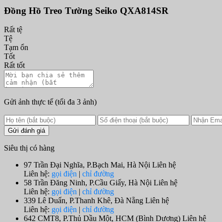
Đồng Hồ Treo Tường Seiko QXA814SR
Rất tệ
Tệ
Tạm ổn
Tốt
Rất tốt
Gửi ảnh thực tế
(tối đa 3 ảnh)
Gửi đánh giá
Siêu thị có hàng
97 Trần Đại Nghĩa, P.Bạch Mai, Hà Nội
Liên hệ
Liên hệ:
gọi điện
|
chỉ đường
58 Trần Đăng Ninh, P.Cầu Giấy, Hà Nội
Liên hệ
Liên hệ:
gọi điện
|
chỉ đường
339 Lê Duẩn, P.Thanh Khê, Đà Nẵng
Liên hệ
Liên hệ:
gọi điện
|
chỉ đường
642 CMT8, P.Thủ Dầu Một, HCM (Bình Dương)
Liên hệ