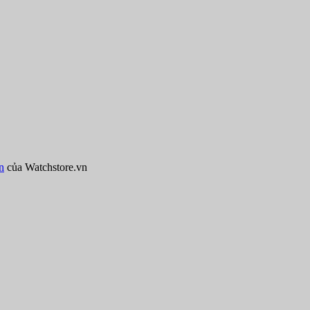
n
của Watchstore.vn