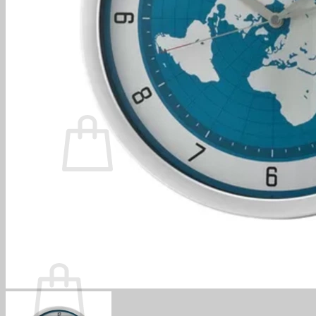
Nam
Nữ
Reels
Để bàn
Treo tường
Tìm kiếm:
0
Chưa có sản phẩm trong giỏ hàng.
(
0
)
0
Giỏ hàng