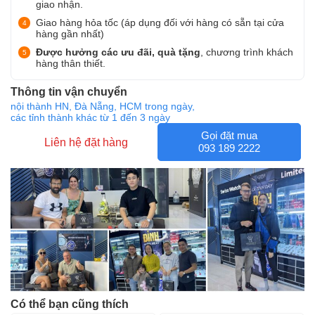
giao nhận.
Giao hàng hỏa tốc (áp dụng đối với hàng có sẵn tại cửa
hàng gần nhất)
Được hưởng các ưu đãi, quà tặng
, chương trình khách
hàng thân thiết.
Thông tin vận chuyển
nội thành HN, Đà Nẵng, HCM trong ngày,
các tỉnh thành khác từ 1 đến 3 ngày
Gọi đặt mua
Liên hệ đặt hàng
093 189 2222
Có thể bạn cũng thích