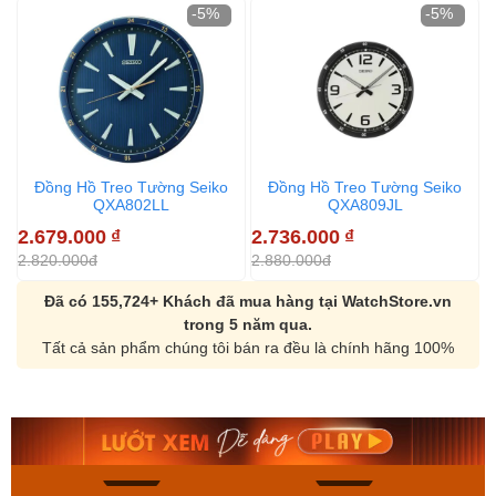
-5%
-5%
Đồng Hồ Treo Tường Seiko
Đồng Hồ Treo Tường Seiko
QXA802LL
QXA809JL
2.679.000
₫
2.736.000
₫
2
2.820.000đ
2.880.000đ
2
Đã có 155,724+ Khách đã mua hàng tại WatchStore.vn
trong 5 năm qua.
Tất cả sản phẩm chúng tôi bán ra đều là chính hãng 100%
Orient Nam RA-
Casio Nam MTS-
AA0B05R19B
115D-1AVDF
9.480.000₫
2.823.000₫
8.058.000₫
2.399.550₫
Mua ngay
Mua ngay