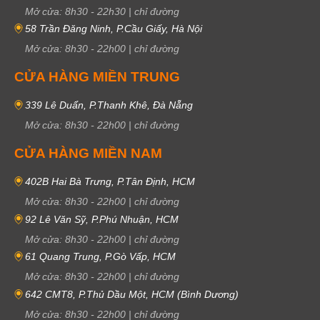
Mở cửa:
8h30
-
22h30
|
chỉ đường
58 Trần Đăng Ninh, P.Cầu Giấy, Hà Nội
Mở cửa:
8h30
-
22h00
|
chỉ đường
CỬA HÀNG MIỀN TRUNG
339 Lê Duẩn, P.Thanh Khê, Đà Nẵng
Mở cửa:
8h30
-
22h00
|
chỉ đường
CỬA HÀNG MIỀN NAM
402B Hai Bà Trưng, P.Tân Định, HCM
Mở cửa:
8h30
-
22h00
|
chỉ đường
92 Lê Văn Sỹ, P.Phú Nhuận, HCM
Mở cửa:
8h30
-
22h00
|
chỉ đường
61 Quang Trung, P.Gò Vấp, HCM
Mở cửa:
8h30
-
22h00
|
chỉ đường
642 CMT8, P.Thủ Dầu Một, HCM (Bình Dương)
Mở cửa:
8h30
-
22h00
|
chỉ đường