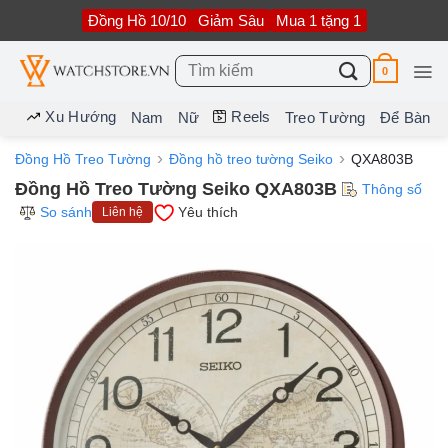
Bỏ
Đồng Hồ 10/10
Giảm Sâu
Mua 1 tặng 1
qua
nội
dung
Tìm
0
kiếm:
Xu Hướng
Reels
Nam
Nữ
Treo Tường
Để Bàn
Đồng Hồ Treo Tường
Đồng hồ treo tường Seiko
QXA803B
Đồng Hồ Treo Tường Seiko QXA803B
Thông số
So sánh
Yêu thích
Liên hệ