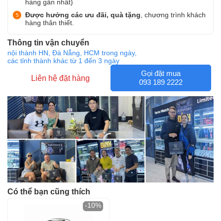
hàng gần nhất)
Được hưởng các ưu đãi, quà tặng
, chương trình khách
hàng thân thiết.
Thông tin vận chuyển
nội thành HN, Đà Nẵng, HCM trong ngày,
các tỉnh thành khác từ 1 đến 3 ngày
Gọi đặt mua
Liên hệ đặt hàng
093 189 2222
Có thể bạn cũng thích
-10%