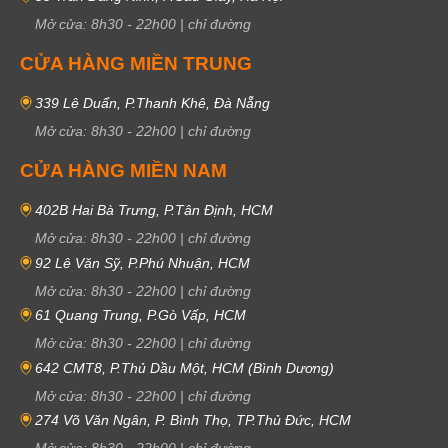
Mở cửa:
8h30
-
22h00
|
chỉ đường
CỬA HÀNG MIỀN TRUNG
339 Lê Duẩn, P.Thanh Khê, Đà Nẵng
Mở cửa:
8h30
-
22h00
|
chỉ đường
CỬA HÀNG MIỀN NAM
402B Hai Bà Trưng, P.Tân Định, HCM
Mở cửa:
8h30
-
22h00
|
chỉ đường
92 Lê Văn Sỹ, P.Phú Nhuận, HCM
Mở cửa:
8h30
-
22h00
|
chỉ đường
61 Quang Trung, P.Gò Vấp, HCM
Mở cửa:
8h30
-
22h00
|
chỉ đường
642 CMT8, P.Thủ Dầu Một, HCM (Bình Dương)
Mở cửa:
8h30
-
22h00
|
chỉ đường
274 Võ Văn Ngân, P. Bình Thọ, TP.Thủ Đức, HCM