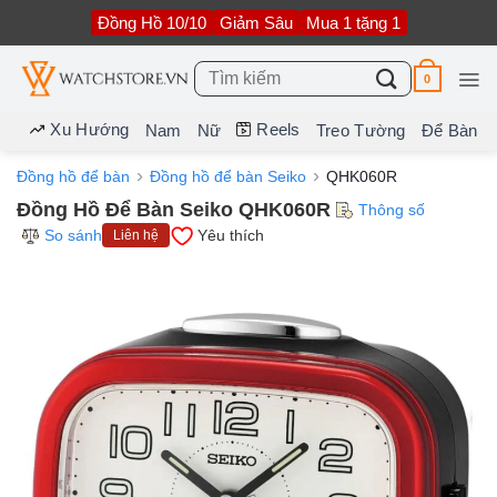
Bỏ
Đồng Hồ 10/10
Giảm Sâu
Mua 1 tặng 1
qua
nội
dung
Tìm
0
kiếm:
Xu Hướng
Reels
Nam
Nữ
Treo Tường
Để Bàn
Đồng hồ để bàn
Đồng hồ để bàn Seiko
QHK060R
Đồng Hồ Để Bàn Seiko QHK060R
Thông số
So sánh
Yêu thích
Liên hệ