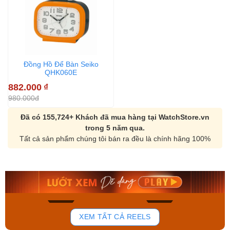
Đồng Hồ Để Bàn Seiko
QHK060E
882.000
₫
980.000đ
Đã có 155,724+ Khách đã mua hàng tại WatchStore.vn
trong 5 năm qua.
Tất cả sản phẩm chúng tôi bán ra đều là chính hãng 100%
Orient Nam RA-
Casio Nam MTS-
AA0B05R19B
115D-1AVDF
9.480.000₫
2.823.000₫
8.058.000₫
2.399.550₫
Mua ngay
Mua ngay
150
85
XEM TẤT CẢ REELS