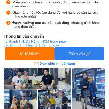
Miễn phí vận chuyển toàn quốc, đồng kiểm trực tiếp khi
giao nhận.
Giao hàng hỏa tốc (áp dụng đối với hàng có sẵn tại cửa
hàng gần nhất)
Được hưởng các ưu đãi, quà tặng
, chương trình khách
hàng thân thiết.
Thông tin vận chuyển
nội thành HN, Đà Nẵng, HCM trong ngày,
các tỉnh thành khác từ 1 đến 3 ngày
MUA NGAY
Thêm vào giỏ
Xem siêu thị có hàng