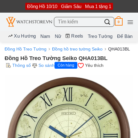
Bỏ
Đồng Hồ 10/10
Giảm Sâu
Mua 1 tặng 1
qua
nội
dung
Tìm
0
kiếm:
Xu Hướng
Reels
Nam
Nữ
Treo Tường
Để Bàn
Đồng Hồ Treo Tường
Đồng hồ treo tường Seiko
QHA013BL
Đồng Hồ Treo Tường Seiko QHA013BL
Thông số
So sánh
Yêu thích
Còn hàng