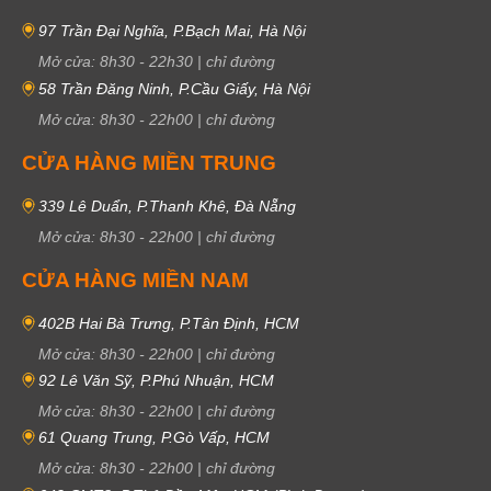
97 Trần Đại Nghĩa, P.Bạch Mai, Hà Nội
Mở cửa:
8h30
-
22h30
|
chỉ đường
58 Trần Đăng Ninh, P.Cầu Giấy, Hà Nội
Mở cửa:
8h30
-
22h00
|
chỉ đường
CỬA HÀNG MIỀN TRUNG
339 Lê Duẩn, P.Thanh Khê, Đà Nẵng
Mở cửa:
8h30
-
22h00
|
chỉ đường
CỬA HÀNG MIỀN NAM
402B Hai Bà Trưng, P.Tân Định, HCM
Mở cửa:
8h30
-
22h00
|
chỉ đường
92 Lê Văn Sỹ, P.Phú Nhuận, HCM
Mở cửa:
8h30
-
22h00
|
chỉ đường
61 Quang Trung, P.Gò Vấp, HCM
Mở cửa:
8h30
-
22h00
|
chỉ đường