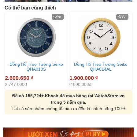
Có thể bạn cũng thích
-5%
-5%
Đồng Hồ Treo Tường Seiko
Đồng Hồ Treo Tường Seiko
QHA013S
QHA014AL
2.609.650
₫
1.900.000
₫
2
2.747.000đ
2.000.000đ
3
Đã có 155,724+ Khách đã mua hàng tại WatchStore.vn
trong 5 năm qua.
Tất cả sản phẩm chúng tôi bán ra đều là chính hãng 100%
Orient Nam RA-
Casio Nam MTS-
AA0B05R19B
115D-1AVDF
9.480.000₫
2.823.000₫
8.058.000₫
2.399.550₫
Mua ngay
Mua ngay