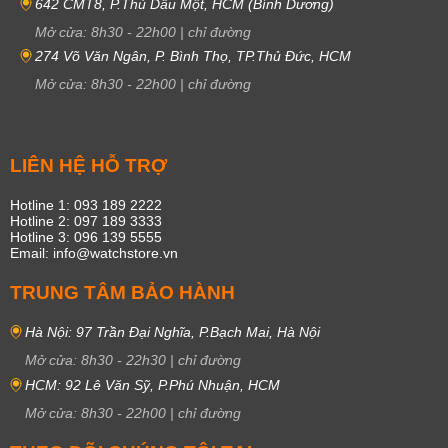
642 CMT8, P.Thủ Dầu Một, HCM (Bình Dương)
Mở cửa:
8h30
-
22h00
|
chỉ đường
274 Võ Văn Ngân, P. Bình Thọ, TP.Thủ Đức, HCM
Mở cửa:
8h30
-
22h00
|
chỉ đường
LIÊN HỆ HỖ TRỢ
Hotline 1: 093 189 2222
Hotline 2: 097 189 3333
Hotline 3: 096 139 5555
Email: info@watchstore.vn
TRUNG TÂM BẢO HÀNH
Hà Nội: 97 Trần Đại Nghĩa, P.Bạch Mai, Hà Nội
Mở cửa:
8h30
-
22h30
|
chỉ đường
HCM: 92 Lê Văn Sỹ, P.Phú Nhuận, HCM
Mở cửa:
8h30
-
22h00
|
chỉ đường