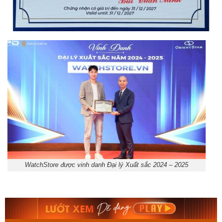
WatchStore được vinh danh Đại lý Xuất sắc 2024 – 2025
Orient Nam RA-
Casio Nam MTS-
AA0B05R19B
115D-1AVDF
9.480.000₫
2.823.000₫
8.058.000₫
2.399.550₫
Mua ngay
Mua ngay