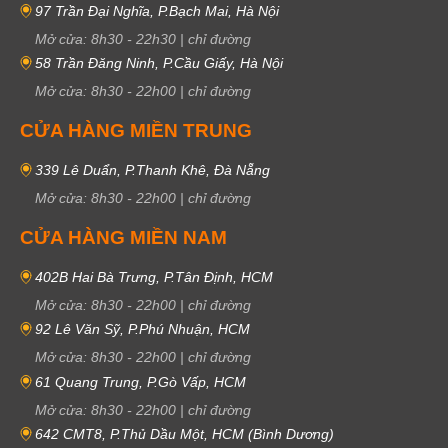
97 Trần Đại Nghĩa, P.Bạch Mai, Hà Nội
Mở cửa:
8h30
-
22h30
|
chỉ đường
58 Trần Đăng Ninh, P.Cầu Giấy, Hà Nội
Mở cửa:
8h30
-
22h00
|
chỉ đường
CỬA HÀNG MIỀN TRUNG
339 Lê Duẩn, P.Thanh Khê, Đà Nẵng
Mở cửa:
8h30
-
22h00
|
chỉ đường
CỬA HÀNG MIỀN NAM
402B Hai Bà Trưng, P.Tân Định, HCM
Mở cửa:
8h30
-
22h00
|
chỉ đường
92 Lê Văn Sỹ, P.Phú Nhuận, HCM
Mở cửa:
8h30
-
22h00
|
chỉ đường
61 Quang Trung, P.Gò Vấp, HCM
Mở cửa:
8h30
-
22h00
|
chỉ đường
642 CMT8, P.Thủ Dầu Một, HCM (Bình Dương)