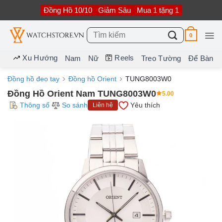
Bỏ
Đồng Hồ 10/10
Giảm Sâu
Mua 1 tặng 1
qua
nội
dung
Tìm
0
kiếm:
Xu Hướng
Reels
Nam
Nữ
Treo Tường
Để Bàn
Đồng hồ đeo tay
Đồng hồ Orient
TUNG8003W0
Đồng Hồ Orient Nam TUNG8003W0
5.00
Thông số
So sánh
Yêu thích
Liên hệ