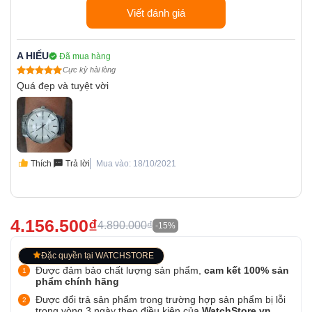
Viết đánh giá
A HIẾU
Đã mua hàng
Cực kỳ hài lòng
Quá đẹp và tuyệt vời
Thích
Trả lời
Mua vào: 18/10/2021
4.156.500₫
4.890.000₫
-15%
Đặc quyền tại WATCHSTORE
Được đảm bảo chất lượng sản phẩm,
cam kết 100% sản
phẩm chính hãng
Được đổi trả sản phẩm trong trường hợp sản phẩm bị lỗi
trong vòng 3 ngày theo điều kiện của
WatchStore.vn