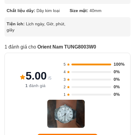
Chất liệu dây:
Dây kim loại
Size mặt:
40mm
Tiện ích:
Lịch ngày, Giờ, phút,
giây
1 đánh giá cho
Orient Nam TUNG8003W0
100%
5
0%
5.00
4
/5
0%
3
1
đánh giá
0%
2
0%
1