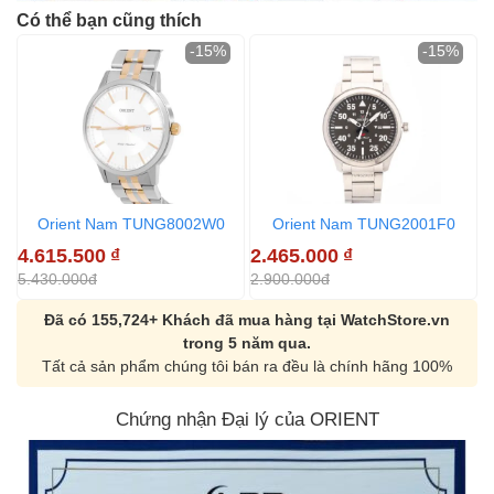
Có thể bạn cũng thích
-15%
-15%
Orient Nam TUNG8002W0
Orient Nam TUNG2001F0
4.615.500
₫
2.465.000
₫
5.430.000đ
2.900.000đ
Đã có 155,724+ Khách đã mua hàng tại WatchStore.vn
trong 5 năm qua.
Tất cả sản phẩm chúng tôi bán ra đều là chính hãng 100%
Chứng nhận Đại lý của ORIENT