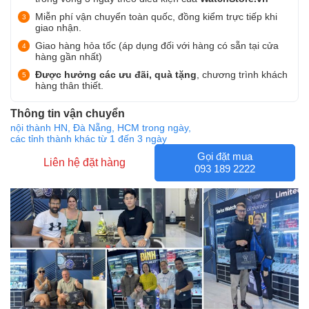
Miễn phí vận chuyển toàn quốc, đồng kiểm trực tiếp khi
giao nhận.
Giao hàng hỏa tốc (áp dụng đối với hàng có sẵn tại cửa
hàng gần nhất)
Được hưởng các ưu đãi, quà tặng
, chương trình khách
hàng thân thiết.
Thông tin vận chuyển
nội thành HN, Đà Nẵng, HCM trong ngày,
các tỉnh thành khác từ 1 đến 3 ngày
Gọi đặt mua
Liên hệ đặt hàng
093 189 2222