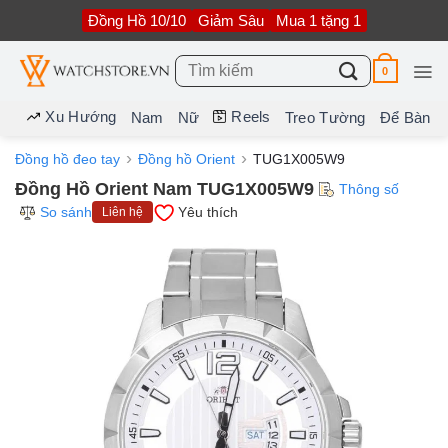
Bỏ
Đồng Hồ 10/10
Giảm Sâu
Mua 1 tặng 1
qua
nội
dung
Tìm
0
kiếm:
Xu Hướng
Reels
Nam
Nữ
Treo Tường
Để Bàn
Đồng hồ đeo tay
Đồng hồ Orient
TUG1X005W9
Đồng Hồ Orient Nam TUG1X005W9
Thông số
So sánh
Yêu thích
Liên hệ