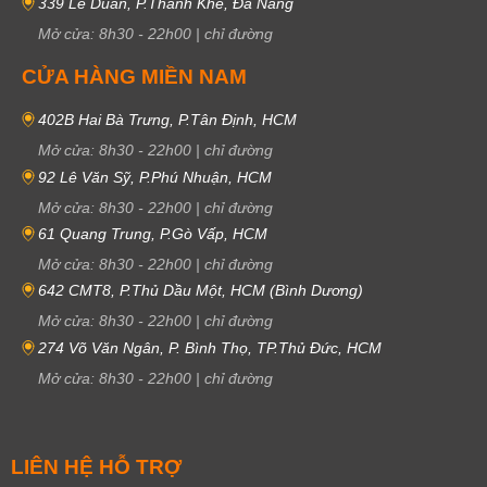
339 Lê Duẩn, P.Thanh Khê, Đà Nẵng
Mở cửa:
8h30
-
22h00
|
chỉ đường
CỬA HÀNG MIỀN NAM
402B Hai Bà Trưng, P.Tân Định, HCM
Mở cửa:
8h30
-
22h00
|
chỉ đường
92 Lê Văn Sỹ, P.Phú Nhuận, HCM
Mở cửa:
8h30
-
22h00
|
chỉ đường
61 Quang Trung, P.Gò Vấp, HCM
Mở cửa:
8h30
-
22h00
|
chỉ đường
642 CMT8, P.Thủ Dầu Một, HCM (Bình Dương)
Mở cửa:
8h30
-
22h00
|
chỉ đường
274 Võ Văn Ngân, P. Bình Thọ, TP.Thủ Đức, HCM
Mở cửa:
8h30
-
22h00
|
chỉ đường
LIÊN HỆ HỖ TRỢ