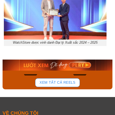
WatchStore được vinh danh Đại lý Xuất sắc 2024 – 2025
Orient Nam RA-
Casio Nam MTS-
AA0B05R19B
115D-1AVDF
9.480.000₫
2.823.000₫
8.058.000₫
2.399.550₫
Mua ngay
Mua ngay
172
98
XEM TẤT CẢ REELS
VỀ CHÚNG TÔI