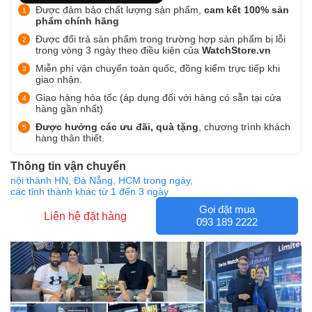
Được đảm bảo chất lượng sản phẩm,
cam kết 100% sản
phẩm chính hãng
Được đổi trả sản phẩm trong trường hợp sản phẩm bị lỗi
trong vòng 3 ngày theo điều kiện của
WatchStore.vn
Miễn phí vận chuyển toàn quốc, đồng kiểm trực tiếp khi
giao nhận.
Giao hàng hỏa tốc (áp dụng đối với hàng có sẵn tại cửa
hàng gần nhất)
Được hưởng các ưu đãi, quà tặng
, chương trình khách
hàng thân thiết.
Thông tin vận chuyển
nội thành HN, Đà Nẵng, HCM trong ngày,
các tỉnh thành khác từ 1 đến 3 ngày
Gọi đặt mua
Liên hệ đặt hàng
093 189 2222