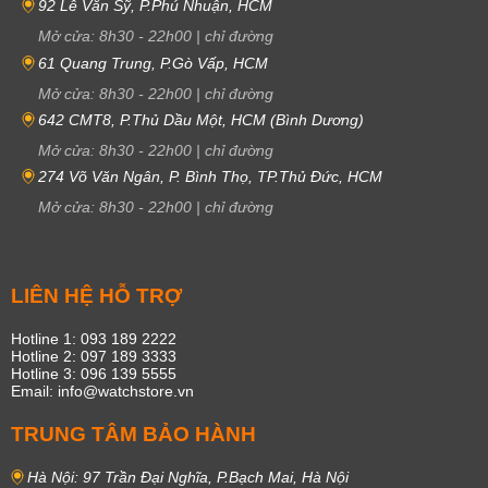
92 Lê Văn Sỹ, P.Phú Nhuận, HCM
Mở cửa:
8h30
-
22h00
|
chỉ đường
61 Quang Trung, P.Gò Vấp, HCM
Mở cửa:
8h30
-
22h00
|
chỉ đường
642 CMT8, P.Thủ Dầu Một, HCM (Bình Dương)
Mở cửa:
8h30
-
22h00
|
chỉ đường
274 Võ Văn Ngân, P. Bình Thọ, TP.Thủ Đức, HCM
Mở cửa:
8h30
-
22h00
|
chỉ đường
LIÊN HỆ HỖ TRỢ
Hotline 1: 093 189 2222
Hotline 2: 097 189 3333
Hotline 3: 096 139 5555
Email: info@watchstore.vn
TRUNG TÂM BẢO HÀNH
Hà Nội: 97 Trần Đại Nghĩa, P.Bạch Mai, Hà Nội