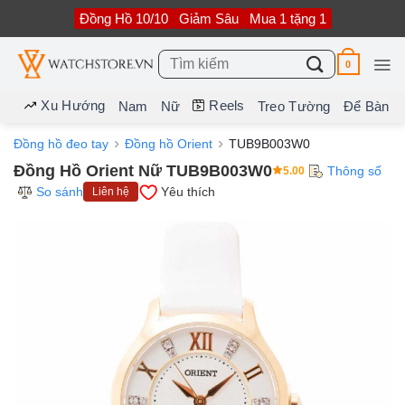
Bỏ
Đồng Hồ 10/10
Giảm Sâu
Mua 1 tặng 1
qua
nội
dung
Tìm
0
kiếm:
Xu Hướng
Reels
Nam
Nữ
Treo Tường
Để Bàn
Đồng hồ đeo tay
Đồng hồ Orient
TUB9B003W0
Đồng Hồ Orient Nữ TUB9B003W0
Thông số
5.00
So sánh
Yêu thích
Liên hệ