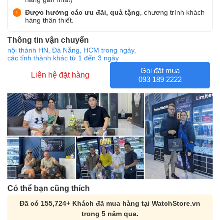
Được hưởng các ưu đãi, quà tặng
, chương trình khách
hàng thân thiết.
Thông tin vận chuyển
nội thành HN, Đà Nẵng, HCM trong ngày,
các tỉnh thành khác từ 1 đến 3 ngày
Gọi đặt mua
Liên hệ đặt hàng
093 189 2222
Có thể bạn cũng thích
Đã có 155,724+ Khách đã mua hàng tại WatchStore.vn
trong 5 năm qua.