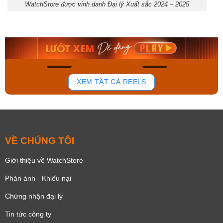
WatchStore được vinh danh Đại lý Xuất sắc 2024 – 2025
Orient Nam RA-
Casio Nam MTS-
AA0B05R19B
115D-1AVDF
9.480.000₫
2.823.000₫
8.058.000₫
2.399.550₫
Mua ngay
Mua ngay
136
81
XEM TẤT CẢ REELS
VỀ CHÚNG TÔI
Giới thiệu về WatchStore
Phản ánh - Khiếu nại
Chứng nhận đại lý
Tin tức công ty