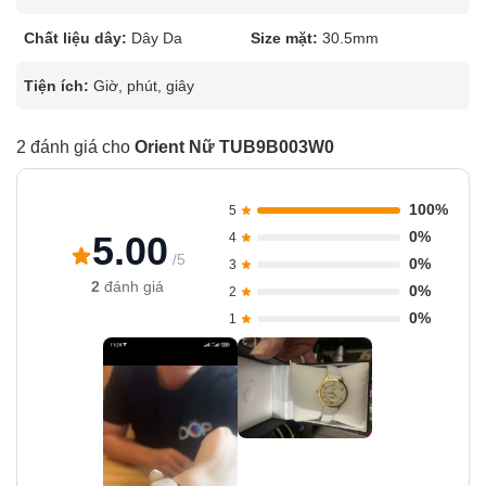
Chất liệu dây:
Dây Da
Size mặt:
30.5mm
Tiện ích:
Giờ, phút, giây
2 đánh giá cho
Orient Nữ TUB9B003W0
100%
5
0%
5.00
4
/5
0%
3
2
đánh giá
0%
2
0%
1