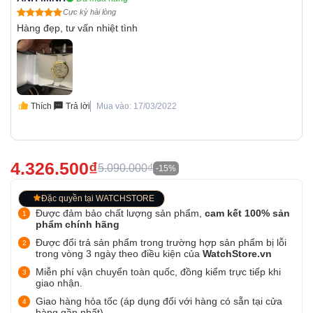
Cực kỳ hài lòng
Hàng đẹp, tư vấn nhiệt tình
Thích
Trả lời
Mua vào: 17/03/2022
4.326.500₫
5.090.000₫
-15%
Đặc quyền tại WATCHSTORE
Được đảm bảo chất lượng sản phẩm,
cam kết 100% sản
phẩm chính hãng
Được đổi trả sản phẩm trong trường hợp sản phẩm bị lỗi
trong vòng 3 ngày theo điều kiện của
WatchStore.vn
Miễn phí vận chuyển toàn quốc, đồng kiểm trực tiếp khi
giao nhận.
Giao hàng hỏa tốc (áp dụng đối với hàng có sẵn tại cửa
hàng gần nhất)