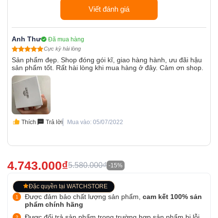
Viết đánh giá
Anh Thư
Đã mua hàng
Cực kỳ hài lòng
Sản phẩm đẹp. Shop đóng gói kĩ, giao hàng hành, ưu đãi hậu
sản phẩm tốt. Rất hài lòng khi mua hàng ở đây. Cảm ơn shop.
Thích
Trả lời
Mua vào: 05/07/2022
4.743.000₫
5.580.000₫
-15%
Đặc quyền tại WATCHSTORE
Được đảm bảo chất lượng sản phẩm,
cam kết 100% sản
phẩm chính hãng
Được đổi trả sản phẩm trong trường hợp sản phẩm bị lỗi