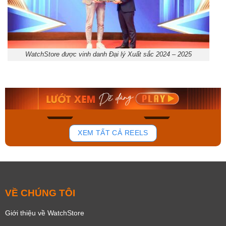
WatchStore được vinh danh Đại lý Xuất sắc 2024 – 2025
Orient Nam RA-
Casio Nam MTS-
AA0B05R19B
115D-1AVDF
9.480.000₫
2.823.000₫
8.058.000₫
2.399.550₫
Mua ngay
Mua ngay
135
81
XEM TẤT CẢ REELS
VỀ CHÚNG TÔI
Giới thiệu về WatchStore