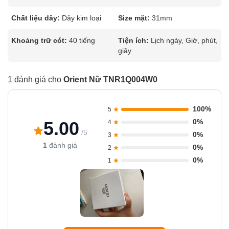
Chất liệu dây:
Dây kim loại
Size mặt:
31mm
Khoảng trữ cót:
40 tiếng
Tiện ích:
Lịch ngày, Giờ, phút,
giây
1 đánh giá cho
Orient Nữ TNR1Q004W0
100%
5
0%
5.00
4
/5
0%
3
1
đánh giá
0%
2
0%
1