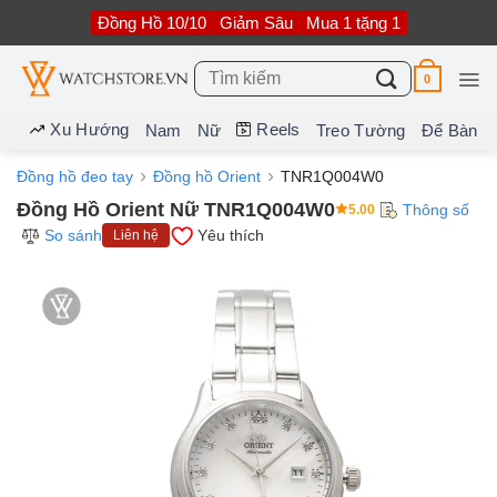
Bỏ
Đồng Hồ 10/10
Giảm Sâu
Mua 1 tặng 1
qua
nội
dung
Tìm
0
kiếm:
Xu Hướng
Reels
Nam
Nữ
Treo Tường
Để Bàn
Đồng hồ đeo tay
Đồng hồ Orient
TNR1Q004W0
Đồng Hồ Orient Nữ TNR1Q004W0
Thông số
5.00
So sánh
Yêu thích
Liên hệ