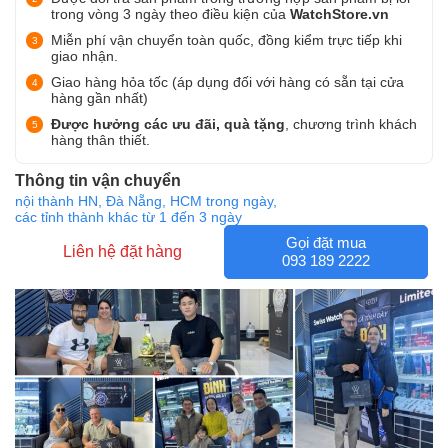
trong vòng 3 ngày theo điều kiện của
WatchStore.vn
Miễn phí vận chuyển toàn quốc, đồng kiểm trực tiếp khi
giao nhận.
Giao hàng hỏa tốc (áp dụng đối với hàng có sẵn tại cửa
hàng gần nhất)
Được hưởng các ưu đãi, quà tặng
, chương trình khách
hàng thân thiết.
Thông tin vận chuyển
nội thành HN, Đà Nẵng, HCM trong ngày,
các tỉnh thành khác từ 1 đến 3 ngày
Gọi đặt mua
Liên hệ đặt hàng
093 189 2222