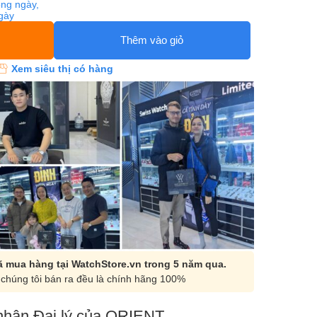
ng ngày,
ngày
Thêm vào giỏ
Xem siêu thị có hàng
 mua hàng tại WatchStore.vn trong 5 năm qua.
chúng tôi bán ra đều là chính hãng 100%
hận Đại lý của ORIENT