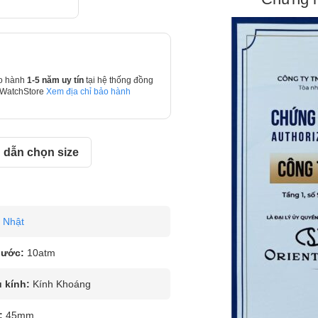
o hành
1-5 năm uy tín
tại hệ thống đồng
 WatchStore
Xem địa chỉ bảo hành
dẫn chọn size
Nhật
nước:
10atm
u kính:
Kính Khoáng
:
45mm