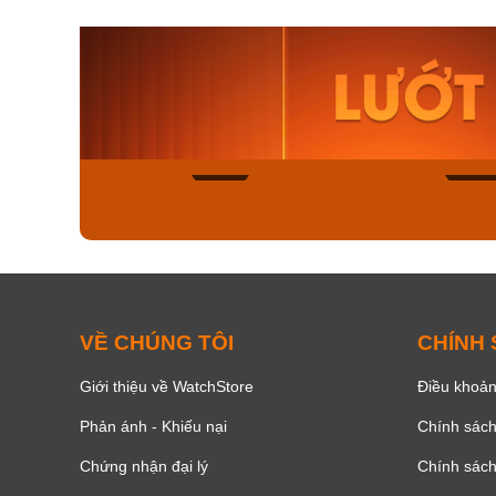
Orient Nam RA-
Casio N
AA0B05R19B
115D-1A
9.480.000₫
2.823.000
8.058.000₫
2.399.5
Mua ngay
Mua ng
150
VỀ CHÚNG TÔI
CHÍNH
Giới thiệu về WatchStore
Điều khoản
Phản ánh - Khiếu nại
Chính sác
Chứng nhận đại lý
Chính sác