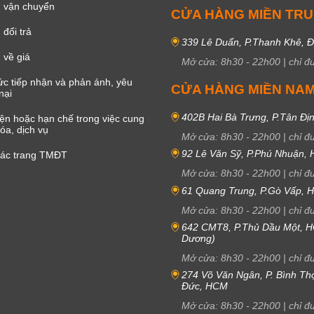
 vận chuyển
CỬA HÀNG MIỀN TR
đổi trả
339 Lê Duẩn, P.Thanh Khê, 
 về giá
Mở cửa:
8h30
-
22h00
|
chỉ đ
c tiếp nhận và phản ánh, yêu
CỬA HÀNG MIỀN NA
nại
402B Hai Bà Trưng, P.Tân Đị
iện hoặc hạn chế trong việc cung
óa, dịch vụ
Mở cửa:
8h30
-
22h00
|
chỉ đ
92 Lê Văn Sỹ, P.Phú Nhuận,
các trang TMĐT
Mở cửa:
8h30
-
22h00
|
chỉ đ
61 Quang Trung, P.Gò Vấp,
Mở cửa:
8h30
-
22h00
|
chỉ đ
642 CMT8, P.Thủ Dầu Một, H
Dương)
Mở cửa:
8h30
-
22h00
|
chỉ đ
274 Võ Văn Ngân, P. Bình Th
Đức, HCM
Mở cửa:
8h30
-
22h00
|
chỉ đ