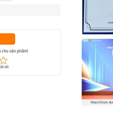
á cho sản phẩm!
ất tốt
WatchStore đượ