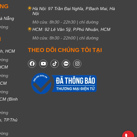
UNG
Hà Nội: 97 Trần Đại Nghĩa, P.Bạch Mai, Hà
Nội
Đà Nẵng
Mở cửa:
8h30
-
22h30
|
chỉ đường
ường
HCM: 92 Lê Văn Sỹ, P.Phú Nhuận, HCM
Mở cửa:
8h30
-
22h00
|
chỉ đường
M
THEO DÕI CHÚNG TÔI TẠI
nh, HCM
ường
 HCM
ường
 HCM
ường
CM (Bình
ường
ọ, TP.Thủ
ường