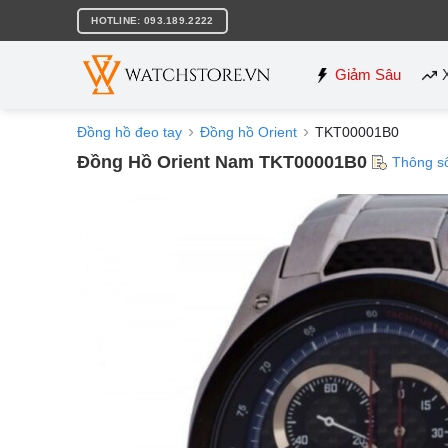
Bỏ
HOTLINE: 093.189.2222
qua
nội
dung
Giảm Sâu
Đồng hồ đeo tay
Đồng hồ Orient
TKT00001B0
Đồng Hồ Orient Nam TKT00001B0
Thông s