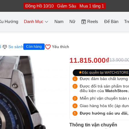
Đồng Hồ 10/10
Giảm Sâu
Mua 1 tặng 1
Xu Hướng
Danh Mục
Nam
Nữ
Reels
Để Bàn
Tr
ố
So sánh
Yêu thích
Còn hàng
11.815.000₫
13.900.0
Đặc quyền tại WATCHSTORE
Được đảm bảo chất lượng
Được đổi trả sản phẩm tro
điều kiện của
WatchStore
Miễn phí vận chuyển toàn q
Giao hàng hỏa tốc (áp dụng
Được hưởng các ưu đãi,
Thông tin vận chuyển