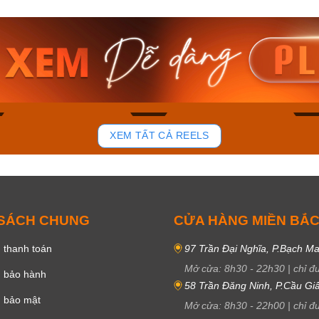
am MTS-
Casio Nam MTS-
Casio U
VDF
RS100L-1AVDF
230EL-
₫
4.276.000₫
2.117.0
50₫
3.634.600₫
1.799.
ay
Mua ngay
Mua 
84
43
XEM TẤT CẢ REELS
 SÁCH CHUNG
CỬA HÀNG MIỀN BẮ
 thanh toán
97 Trần Đại Nghĩa, P.Bạch Ma
Mở cửa:
8h30
-
22h30
|
chỉ đ
h bảo hành
58 Trần Đăng Ninh, P.Cầu Giấ
h bảo mật
Mở cửa:
8h30
-
22h00
|
chỉ đ