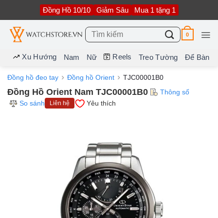
Bỏ
Đồng Hồ 10/10
Giảm Sâu
Mua 1 tặng 1
qua
nội
dung
Tìm
0
kiếm:
Xu Hướng
Reels
Nam
Nữ
Treo Tường
Để Bàn
Đồng hồ đeo tay
Đồng hồ Orient
TJC00001B0
Đồng Hồ Orient Nam TJC00001B0
Thông số
So sánh
Yêu thích
Liên hệ