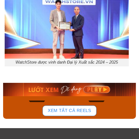
WatchStore được vinh danh Đại lý Xuất sắc 2024 – 2025
Orient Nam RA-
Casio Nam MTS-
AA0B05R19B
115D-1AVDF
9.480.000₫
2.823.000₫
8.058.000₫
2.399.550₫
Mua ngay
Mua ngay
150
84
XEM TẤT CẢ REELS