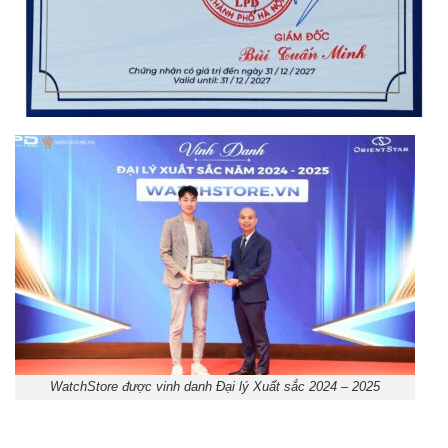
WatchStore được vinh danh Đại lý Xuất sắc 2024 – 2025
Orient Nam RA-
Casio Nam MTS-
AA0B05R19B
115D-1AVDF
9.480.000₫
2.823.000₫