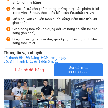
phẩm chính hãng
Được đổi trả sản phẩm trong trường hợp sản phẩm bị lỗi
trong vòng 3 ngày theo điều kiện của
WatchStore.vn
Miễn phí vận chuyển toàn quốc, đồng kiểm trực tiếp khi
giao nhận.
Giao hàng hỏa tốc (áp dụng đối với hàng có sẵn tại cửa
hàng gần nhất)
Được hưởng các ưu đãi, quà tặng
, chương trình khách
hàng thân thiết.
Thông tin vận chuyển
nội thành HN, Đà Nẵng, HCM trong ngày,
các tỉnh thành khác từ 1 đến 3 ngày
Gọi đặt mua
Liên hệ đặt hàng
093 189 2222