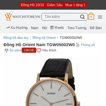
Bỏ
Đồng Hồ 10/10
Giảm Sâu
Mua 1 tặng 1
qua
nội
dung
Tìm
0
kiếm:
Xu Hướng
Reels
Nam
Nữ
Treo Tường
Để Bàn
Đồng hồ đeo tay
Đồng hồ Orient
TGW05002W0
Đồng Hồ Orient Nam TGW05002W0
Thông số
So sánh
Yêu thích
Liên hệ