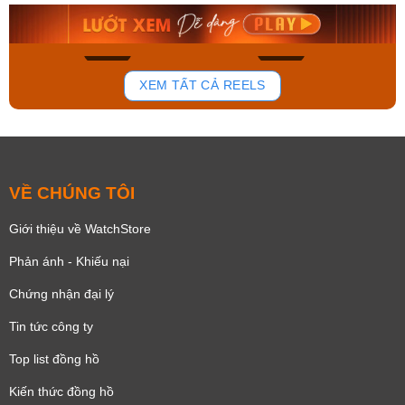
8.058.000₫
2.399.550₫
Mua ngay
Mua ngay
168
96
XEM TẤT CẢ REELS
VỀ CHÚNG TÔI
Giới thiệu về WatchStore
Phản ánh - Khiếu nại
Chứng nhận đại lý
Tin tức công ty
Top list đồng hồ
Kiến thức đồng hồ