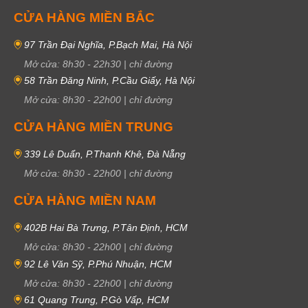
CỬA HÀNG MIỀN BẮC
97 Trần Đại Nghĩa, P.Bạch Mai, Hà Nội
Mở cửa:
8h30
-
22h30
|
chỉ đường
58 Trần Đăng Ninh, P.Cầu Giấy, Hà Nội
Mở cửa:
8h30
-
22h00
|
chỉ đường
CỬA HÀNG MIỀN TRUNG
339 Lê Duẩn, P.Thanh Khê, Đà Nẵng
Mở cửa:
8h30
-
22h00
|
chỉ đường
CỬA HÀNG MIỀN NAM
402B Hai Bà Trưng, P.Tân Định, HCM
Mở cửa:
8h30
-
22h00
|
chỉ đường
92 Lê Văn Sỹ, P.Phú Nhuận, HCM
Mở cửa:
8h30
-
22h00
|
chỉ đường
61 Quang Trung, P.Gò Vấp, HCM