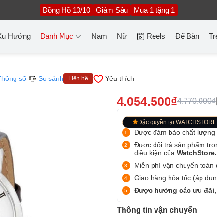
Đồng Hồ 10/10
Giảm Sâu
Mua 1 tặng 1
Xu Hướng
Danh Mục
Nam
Nữ
Reels
Để Bàn
Tr
Thông số
So sánh
Yêu thích
Liên hệ
4.054.500₫
4.770.000₫
Đặc quyền tại WATCHSTORE
Được đảm bảo chất lượng
Được đổi trả sản phẩm tro
điều kiện của
WatchStore
Miễn phí vận chuyển toàn q
Giao hàng hỏa tốc (áp dụng
Được hưởng các ưu đãi,
Thông tin vận chuyển