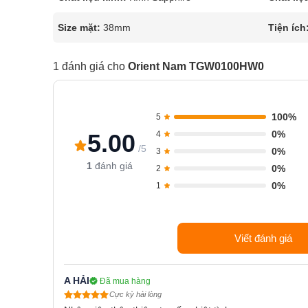
Size mặt:
38mm
Tiện ích
1 đánh giá cho
Orient Nam TGW0100HW0
100%
5
0%
5.00
4
/5
0%
3
1
đánh giá
0%
2
0%
1
Viết đánh giá
A HẢI
Đã mua hàng
Cực kỳ hài lòng