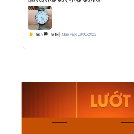
Nhân viên thân thiện, tư vấn nhiệt tình
Thích
Trả lời
Mua vào: 18/01/2022
Orient Nam RA-
Casio N
AA0B05R19B
115D-1A
9.480.000₫
2.823.000
8.058.000₫
2.399.5
Mua ngay
Mua ng
156