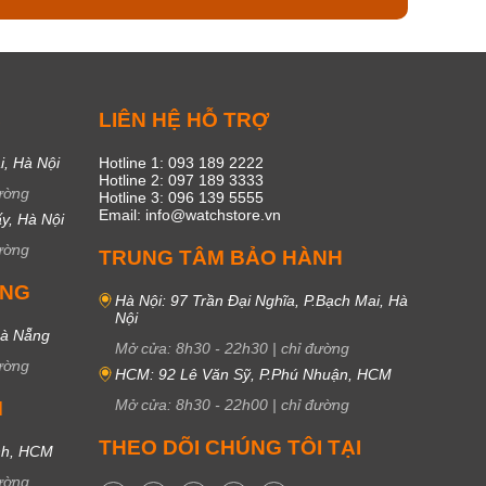
C
LIÊN HỆ HỖ TRỢ
i, Hà Nội
Hotline 1: 093 189 2222
Hotline 2: 097 189 3333
ường
Hotline 3: 096 139 5555
Email: info@watchstore.vn
y, Hà Nội
ường
TRUNG TÂM BẢO HÀNH
UNG
Hà Nội: 97 Trần Đại Nghĩa, P.Bạch Mai, Hà
Nội
Đà Nẵng
Mở cửa:
8h30
-
22h30
|
chỉ đường
ường
HCM: 92 Lê Văn Sỹ, P.Phú Nhuận, HCM
Mở cửa:
8h30
-
22h00
|
chỉ đường
M
THEO DÕI CHÚNG TÔI TẠI
nh, HCM
ường