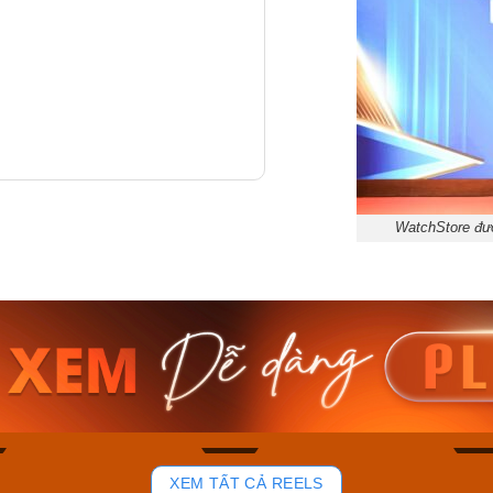
WatchStore đượ
am MTS-
Casio Nam MTS-
Casio U
VDF
RS100L-1AVDF
230EL-
₫
4.276.000₫
2.117.0
50₫
3.634.600₫
1.799.
ay
Mua ngay
Mua 
90
45
XEM TẤT CẢ REELS