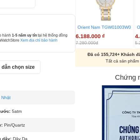
Orient Nam TGW01003W0
O
6.188.000
₫
4
o hành
1-5 năm uy tín
tại hệ thống đồng
 WatchStore
Xem địa chỉ bảo hành
7.280.000đ
5.
Đã có 155,724+ Khách đã
Tất cả sản phẩm 
dẫn chọn size
Chứng n
Nhật
nước:
5atm
y:
Pin/Quartz
u dây:
Dây Da