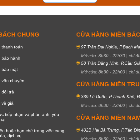
 SÁCH CHUNG
CỬA HÀNG MIỀN BẮ
 thanh toán
97 Trần Đại Nghĩa, P.Bạch Ma
Mở cửa:
8h30
-
22h30
|
chỉ đ
h bảo hành
58 Trần Đăng Ninh, P.Cầu Giấ
h bảo mật
Mở cửa:
8h30
-
22h00
|
chỉ đ
 vận chuyển
CỬA HÀNG MIỀN TR
đổi trả
339 Lê Duẩn, P.Thanh Khê, 
 về giá
Mở cửa:
8h30
-
22h00
|
chỉ đ
c tiếp nhận và phản ánh, yêu
CỬA HÀNG MIỀN NA
nại
402B Hai Bà Trưng, P.Tân Đị
iện hoặc hạn chế trong việc cung
óa, dịch vụ
Mở cửa:
8h30
-
22h00
|
chỉ đ