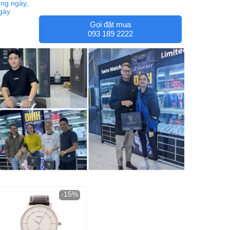
ng ngày,
ngày
Gọi đặt mua
093 189 2222
-15%