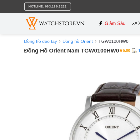
Bỏ
HOTLINE: 093.189.2222
qua
nội
dung
Giảm Sâu
Đồng hồ đeo tay
Đồng hồ Orient
TGW0100HW0
Đồng Hồ Orient Nam TGW0100HW0
5.00