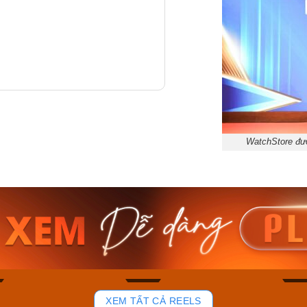
WatchStore đượ
am MTS-
Casio Nam MTS-
Casio U
VDF
RS100L-1AVDF
230EL-
₫
4.276.000₫
2.117.0
50₫
3.634.600₫
1.799.
ay
Mua ngay
Mua 
83
40
XEM TẤT CẢ REELS