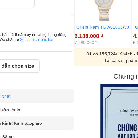
Orient Nam TGW01003W0
O
6.188.000
₫
4
o hành
1-5 năm uy tín
tại hệ thống đồng
 WatchStore
Xem địa chỉ bảo hành
7.280.000đ
5.
Đã có 155,724+ Khách đã
Tất cả sản phẩm 
dẫn chọn size
Chứng n
Nhật
nước:
5atm
u kính:
Kính Sapphire
:
38mm