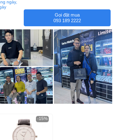
ng ngày,
ngày
Gọi đặt mua
093 189 2222
-15%