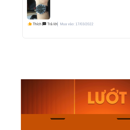
Thích
Trả lời
Mua vào: 17/03/2022
Orient Nam RA-
Casio N
AA0B05R19B
115D-1A
9.480.000₫
2.823.000
8.058.000₫
2.399.5
Mua ngay
Mua ng
140