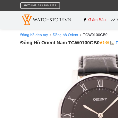
Bỏ
HOTLINE: 093.189.2222
qua
nội
dung
Giảm Sâu
Đồng hồ đeo tay
Đồng hồ Orient
TGW0100GB0
Đồng Hồ Orient Nam TGW0100GB0
T
5.00