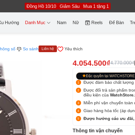
Đồng Hồ 10/10
Giảm Sâu
Mua 1 tặng 1
Xu Hướng
Danh Mục
Nam
Nữ
Reels
Để Bàn
Tr
hông số
So sánh
Yêu thích
Liên hệ
4.054.500₫
4.770.000₫
Đặc quyền tại WATCHSTORE
Được đảm bảo chất lượng
Được đổi trả sản phẩm tro
điều kiện của
WatchStore
Miễn phí vận chuyển toàn q
Giao hàng hỏa tốc (áp dụng
Được hưởng các ưu đãi,
Thông tin vận chuyển