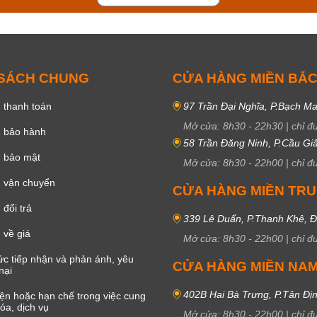
 SÁCH CHUNG
CỬA HÀNG MIỀN BẮ
 thanh toán
97 Trần Đại Nghĩa, P.Bạch Ma
Mở cửa:
8h30
-
22h30
|
chỉ đ
h bảo hành
58 Trần Đăng Ninh, P.Cầu Giấ
h bảo mật
Mở cửa:
8h30
-
22h00
|
chỉ đ
 vận chuyển
CỬA HÀNG MIỀN TR
đổi trả
339 Lê Duẩn, P.Thanh Khê, 
 về giá
Mở cửa:
8h30
-
22h00
|
chỉ đ
c tiếp nhận và phản ánh, yêu
CỬA HÀNG MIỀN NA
nại
402B Hai Bà Trưng, P.Tân Đị
iện hoặc hạn chế trong việc cung
óa, dịch vụ
Mở cửa:
8h30
-
22h00
|
chỉ đ