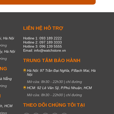
C
LIÊN HỆ HỖ TRỢ
i, Hà Nội
Hotline 1: 093 189 2222
Hotline 2: 097 189 3333
ường
Hotline 3: 096 139 5555
Email: info@watchstore.vn
y, Hà Nội
ường
TRUNG TÂM BẢO HÀNH
UNG
Hà Nội: 97 Trần Đại Nghĩa, P.Bạch Mai, Hà
Nội
Đà Nẵng
Mở cửa:
8h30
-
22h30
|
chỉ đường
ường
HCM: 92 Lê Văn Sỹ, P.Phú Nhuận, HCM
Mở cửa:
8h30
-
22h00
|
chỉ đường
M
THEO DÕI CHÚNG TÔI TẠI
nh, HCM
ường