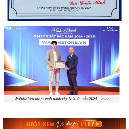
WatchStore được vinh danh Đại lý Xuất sắc 2024 – 2025
Orient Nam RA-
Casio Nam MTS-
AA0B05R19B
115D-1AVDF
9.480.000₫
2.823.000₫
8.058.000₫
2.399.550₫
Mua ngay
Mua ngay