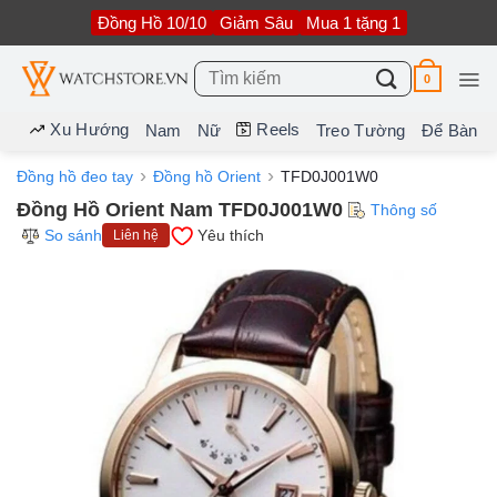
Bỏ
Đồng Hồ 10/10
Giảm Sâu
Mua 1 tặng 1
qua
nội
dung
Tìm
0
kiếm:
Xu Hướng
Reels
Nam
Nữ
Treo Tường
Để Bàn
Đồng hồ đeo tay
Đồng hồ Orient
TFD0J001W0
Đồng Hồ Orient Nam TFD0J001W0
Thông số
So sánh
Yêu thích
Liên hệ