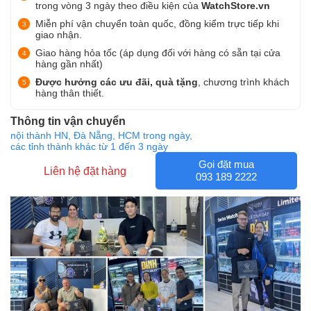
trong vòng 3 ngày theo điều kiện của
WatchStore.vn
Miễn phí vận chuyển toàn quốc, đồng kiểm trực tiếp khi
giao nhận.
Giao hàng hỏa tốc (áp dụng đối với hàng có sẵn tại cửa
hàng gần nhất)
Được hưởng các ưu đãi, quà tặng
, chương trình khách
hàng thân thiết.
Thông tin vận chuyển
nội thành HN, Đà Nẵng, HCM trong ngày,
các tỉnh thành khác từ 1 đến 3 ngày
Gọi đặt mua
Liên hệ đặt hàng
093 189 2222