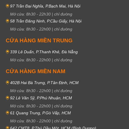
97 Trần Đại Nghĩa, P.Bạch Mai, Hà Nội
Mở cửa:
8h30
-
22h30
|
chỉ đường
58 Trần Đăng Ninh, P.Cầu Giấy, Hà Nội
Mở cửa:
8h30
-
22h00
|
chỉ đường
CỬA HÀNG MIỀN TRUNG
339 Lê Duẩn, P.Thanh Khê, Đà Nẵng
Mở cửa:
8h30
-
22h00
|
chỉ đường
CỬA HÀNG MIỀN NAM
402B Hai Bà Trưng, P.Tân Định, HCM
Mở cửa:
8h30
-
22h00
|
chỉ đường
92 Lê Văn Sỹ, P.Phú Nhuận, HCM
Mở cửa:
8h30
-
22h00
|
chỉ đường
61 Quang Trung, P.Gò Vấp, HCM
Mở cửa:
8h30
-
22h00
|
chỉ đường
642 CMT8, P.Thủ Dầu Một, HCM (Bình Dương)