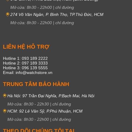
Mở cửa:
8h30
-
22h00
|
chỉ đường
274 Võ Văn Ngân, P. Bình Thọ, TP.Thủ Đức, HCM
Mở cửa:
8h30
-
22h00
|
chỉ đường
LIÊN HỆ HỖ TRỢ
Hotline 1: 093 189 2222
Hotline 2: 097 189 3333
Hotline 3: 096 139 5555
Email: info@watchstore.vn
TRUNG TÂM BẢO HÀNH
Hà Nội: 97 Trần Đại Nghĩa, P.Bạch Mai, Hà Nội
Mở cửa:
8h30
-
22h30
|
chỉ đường
HCM: 92 Lê Văn Sỹ, P.Phú Nhuận, HCM
Mở cửa:
8h30
-
22h00
|
chỉ đường
THEO DÕI CHÚNG TÔI TẠI