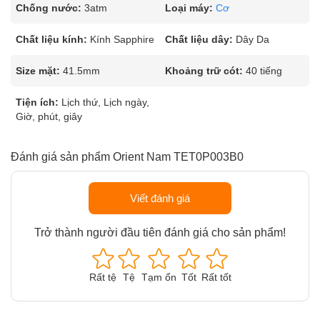
Chống nước:
3atm
Loại máy:
Cơ
Chất liệu kính:
Kính Sapphire
Chất liệu dây:
Dây Da
Size mặt:
41.5mm
Khoảng trữ cót:
40 tiếng
Tiện ích:
Lịch thứ, Lịch ngày,
Giờ, phút, giây
Đánh giá sản phẩm Orient Nam TET0P003B0
Viết đánh giá
Trở thành người đầu tiên đánh giá cho sản phẩm!
Rất tệ
Tệ
Tạm ổn
Tốt
Rất tốt