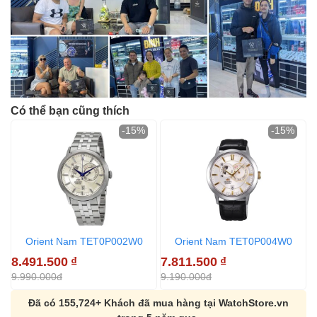
Có thể bạn cũng thích
-15%
-15%
Orient Nam TET0P002W0
Orient Nam TET0P004W0
8.491.500
₫
7.811.500
₫
9.990.000đ
9.190.000đ
Đã có 155,724+ Khách đã mua hàng tại WatchStore.vn