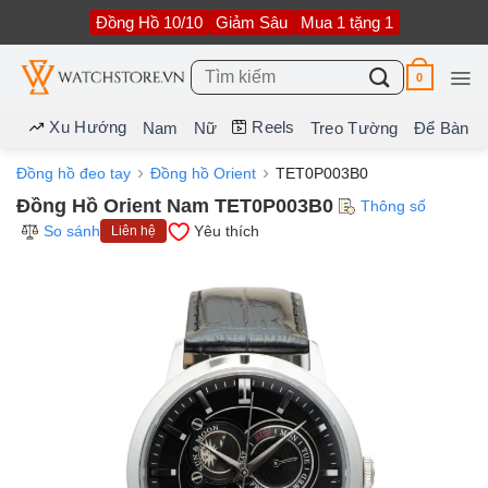
Bỏ
Đồng Hồ 10/10
Giảm Sâu
Mua 1 tặng 1
qua
nội
dung
Tìm
0
kiếm:
Xu Hướng
Reels
Nam
Nữ
Treo Tường
Để Bàn
Đồng hồ đeo tay
Đồng hồ Orient
TET0P003B0
Đồng Hồ Orient Nam TET0P003B0
Thông số
So sánh
Yêu thích
Liên hệ