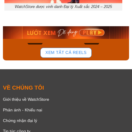
WatchStore được vinh danh Đại lý Xuất sắc 2024 – 2025
Orient Nam RA-
Casio Nam MTS-
AA0B05R19B
115D-1AVDF
9.480.000₫
2.823.000₫
8.058.000₫
2.399.550₫
Mua ngay
Mua ngay
166
92
XEM TẤT CẢ REELS
VỀ CHÚNG TÔI
Giới thiệu về WatchStore
Phản ánh - Khiếu nại
Chứng nhận đại lý
Tin tức công ty