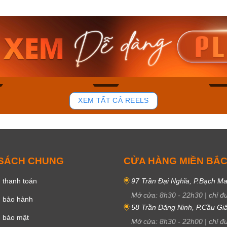
am MTS-
Casio Nam MTS-
Casio U
VDF
RS100L-1AVDF
230EL-
₫
4.276.000₫
2.117.0
50₫
3.634.600₫
1.799.
ay
Mua ngay
Mua 
81
37
XEM TẤT CẢ REELS
 SÁCH CHUNG
CỬA HÀNG MIỀN BẮ
 thanh toán
97 Trần Đại Nghĩa, P.Bạch Ma
Mở cửa:
8h30
-
22h30
|
chỉ đ
h bảo hành
58 Trần Đăng Ninh, P.Cầu Giấ
h bảo mật
Mở cửa:
8h30
-
22h00
|
chỉ đ