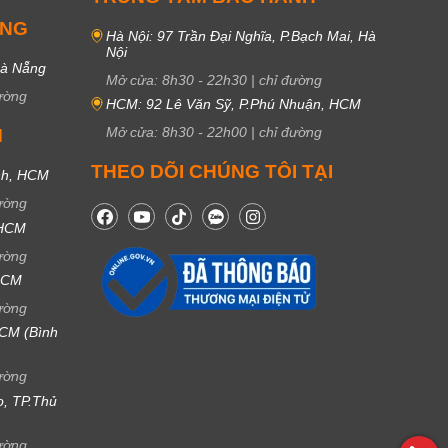
UNG
Hà Nội: 97 Trần Đại Nghĩa, P.Bạch Mai, Hà
Nội
Đà Nẵng
Mở cửa:
8h30
-
22h30
|
chỉ đường
ường
HCM: 92 Lê Văn Sỹ, P.Phú Nhuận, HCM
Mở cửa:
8h30
-
22h00
|
chỉ đường
M
THEO DÕI CHÚNG TÔI TẠI
nh, HCM
ường
 HCM
ường
 HCM
ường
CM (Bình
ường
ọ, TP.Thủ
ường