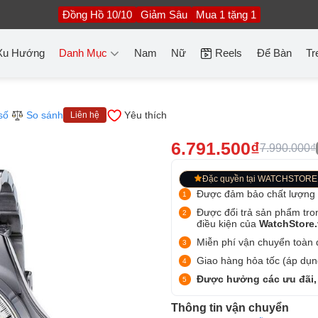
Đồng Hồ 10/10
Giảm Sâu
Mua 1 tặng 1
Xu Hướng
Danh Mục
Nam
Nữ
Reels
Để Bàn
Tr
số
So sánh
Yêu thích
Liên hệ
6.791.500₫
7.990.000₫
Đặc quyền tại WATCHSTORE
Được đảm bảo chất lượng
Được đổi trả sản phẩm tro
điều kiện của
WatchStore
Miễn phí vận chuyển toàn q
Giao hàng hỏa tốc (áp dụng
Được hưởng các ưu đãi,
Thông tin vận chuyển