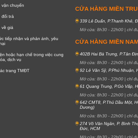
 vận chuyển
CỬA HÀNG MIỀN TR
đổi trả
339 Lê Duẩn, P.Thanh Khê, 
 về giá
Mở cửa:
8h30
-
22h00
|
chỉ đ
c tiếp nhận và phản ánh, yêu
CỬA HÀNG MIỀN NA
nại
402B Hai Bà Trưng, P.Tân Đị
iện hoặc hạn chế trong việc cung
óa, dịch vụ
Mở cửa:
8h30
-
22h00
|
chỉ đ
92 Lê Văn Sỹ, P.Phú Nhuận,
các trang TMĐT
Mở cửa:
8h30
-
22h00
|
chỉ đ
61 Quang Trung, P.Gò Vấp,
Mở cửa:
8h30
-
22h00
|
chỉ đ
642 CMT8, P.Thủ Dầu Một, H
Dương)
Mở cửa:
8h30
-
22h00
|
chỉ đ
274 Võ Văn Ngân, P. Bình Th
Đức, HCM
Mở cửa:
8h30
-
22h00
|
chỉ đ