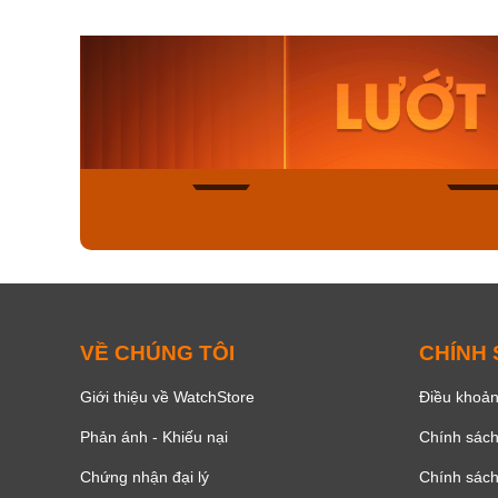
Orient Nam RA-
Casio N
AA0B05R19B
115D-1A
9.480.000₫
2.823.000
8.058.000₫
2.399.5
Mua ngay
Mua ng
136
VỀ CHÚNG TÔI
CHÍNH
Giới thiệu về WatchStore
Điều khoản
Phản ánh - Khiếu nại
Chính sác
Chứng nhận đại lý
Chính sác