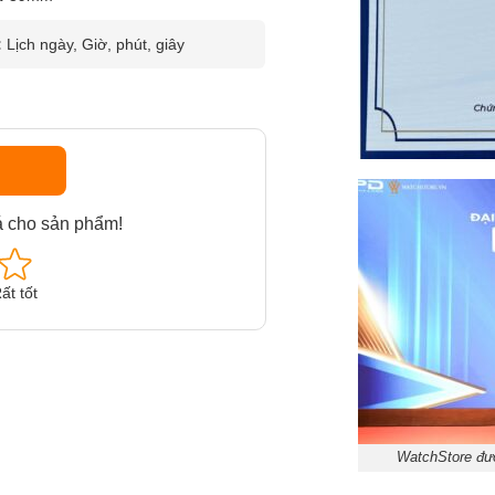
:
Lịch ngày, Giờ, phút, giây
á cho sản phẩm!
ất tốt
WatchStore đượ