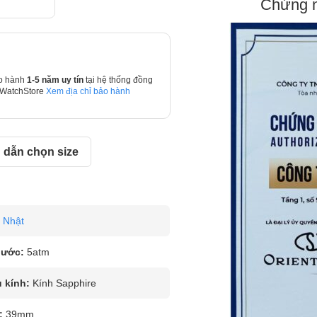
Chứng n
o hành
1-5 năm uy tín
tại hệ thống đồng
 WatchStore
Xem địa chỉ bảo hành
dẫn chọn size
Nhật
nước:
5atm
u kính:
Kính Sapphire
:
39mm