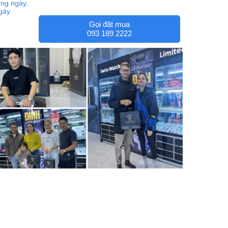
ng ngày,
ngày
Gọi đặt mua
093 189 2222