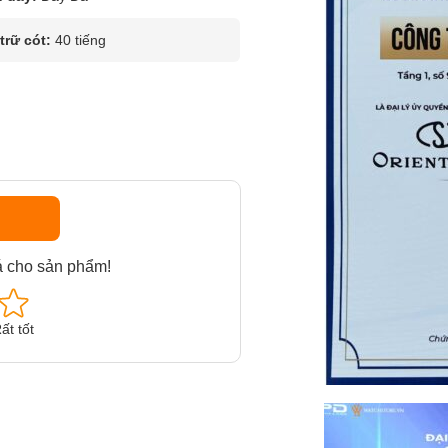
rữ cót:
40 tiếng
á cho sản phẩm!
ất tốt