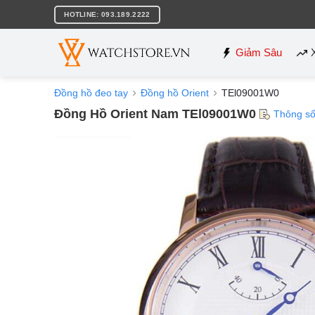
Bỏ
HOTLINE: 093.189.2222
qua
nội
dung
Giảm Sâu
Đồng hồ đeo tay
Đồng hồ Orient
TEl09001W0
Đồng Hồ Orient Nam TEl09001W0
Thông s