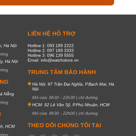
C
LIÊN HỆ HỖ TRỢ
i, Hà Nội
Hotline 1: 093 189 2222
Hotline 2: 097 189 3333
ường
Hotline 3: 096 139 5555
Email: info@watchstore.vn
y, Hà Nội
ường
TRUNG TÂM BẢO HÀNH
UNG
Hà Nội: 97 Trần Đại Nghĩa, P.Bạch Mai, Hà
Nội
Đà Nẵng
Mở cửa:
8h30
-
22h30
|
chỉ đường
ường
HCM: 92 Lê Văn Sỹ, P.Phú Nhuận, HCM
Mở cửa:
8h30
-
22h00
|
chỉ đường
M
THEO DÕI CHÚNG TÔI TẠI
nh, HCM
ường