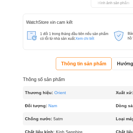
Hình ảnh sản phẩm
WatchStore xin cam kết
Bả
1 đổi 1 trong tháng đầu tiên nếu sản phẩm
hồ
có lỗi từ nhà sản xuất.
Xem chi tiết
Thông tin sản phẩm
Hướng 
Thông số sản phẩm
Thương hiệu:
Orient
Xuất xứ:
Đối tượng:
Nam
Dòng sả
Chống nước:
5atm
Loại má
Chất liệu kính:
Kính Sapphire
Chất liệ