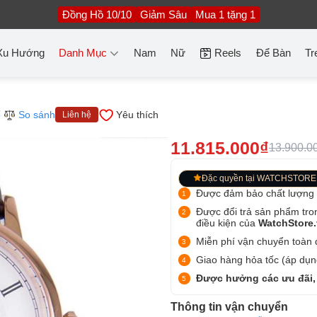
Đồng Hồ 10/10
Giảm Sâu
Mua 1 tặng 1
Xu Hướng
Danh Mục
Nam
Nữ
Reels
Để Bàn
Tr
ố
So sánh
Yêu thích
Liên hệ
11.815.000₫
13.900.0
Đặc quyền tại WATCHSTORE
Được đảm bảo chất lượng
Được đổi trả sản phẩm tro
điều kiện của
WatchStore
Miễn phí vận chuyển toàn q
Giao hàng hỏa tốc (áp dụng
Được hưởng các ưu đãi,
Thông tin vận chuyển