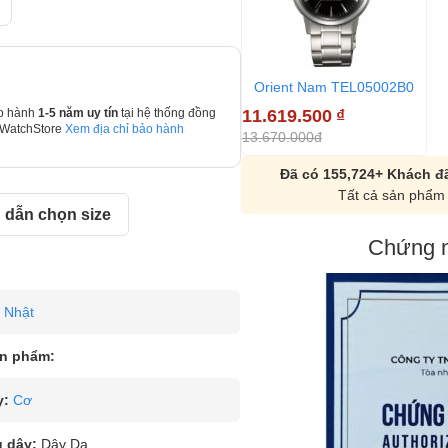
Orient Nam TEL05002B0
11.619.500
₫
o hành
1-5 năm uy tín
tại hệ thống đồng
 WatchStore
Xem địa chỉ bảo hành
13.670.000đ
Đã có 155,724+ Khách đã
Tất cả sản phẩm 
dẫn chọn size
Chứng n
Nhật
n phẩm:
y:
Cơ
u dây:
Dây Da