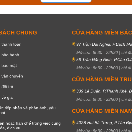
 SÁCH CHUNG
CỬA HÀNG MIỀN BẮ
 thanh toán
97 Trần Đại Nghĩa, P.Bạch Ma
Mở cửa:
8h30
-
22h30
|
chỉ đ
h bảo hành
58 Trần Đăng Ninh, P.Cầu Giấ
h bảo mật
Mở cửa:
8h30
-
22h00
|
chỉ đ
 vận chuyển
CỬA HÀNG MIỀN TR
đổi trả
339 Lê Duẩn, P.Thanh Khê, 
 về giá
Mở cửa:
8h30
-
22h00
|
chỉ đ
c tiếp nhận và phản ánh, yêu
CỬA HÀNG MIỀN NA
nại
402B Hai Bà Trưng, P.Tân Đị
iện hoặc hạn chế trong việc cung
óa, dịch vụ
Mở cửa:
8h30
-
22h00
|
chỉ đ