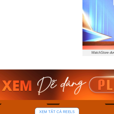
WatchStore đượ
am MTS-
Casio Nam MTS-
Casio U
VDF
RS100L-1AVDF
230EL-
₫
4.276.000₫
2.117.0
50₫
3.634.600₫
1.799.
ay
Mua ngay
Mua 
92
47
XEM TẤT CẢ REELS