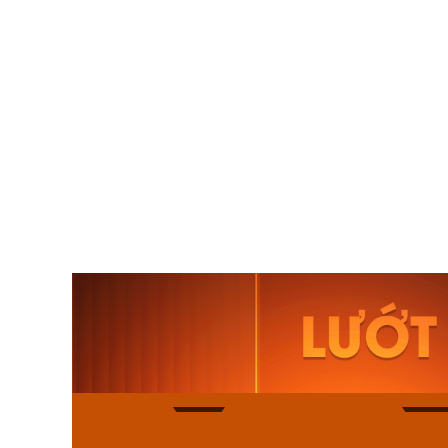
Orient Nam RA-
Casio N
AA0B05R19B
115D-1A
9.480.000₫
2.823.000
8.058.000₫
2.399.5
Mua ngay
Mua ng
166