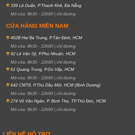
339 Lê Duẩn, P.Thanh Khê, Đà Nẵng
Mở cửa:
8h30
-
22h00
|
chỉ đường
CỬA HÀNG MIỀN NAM
402B Hai Bà Trưng, P.Tân Định, HCM
Mở cửa:
8h30
-
22h00
|
chỉ đường
92 Lê Văn Sỹ, P.Phú Nhuận, HCM
Mở cửa:
8h30
-
22h00
|
chỉ đường
61 Quang Trung, P.Gò Vấp, HCM
Mở cửa:
8h30
-
22h00
|
chỉ đường
642 CMT8, P.Thủ Dầu Một, HCM (Bình Dương)
Mở cửa:
8h30
-
22h00
|
chỉ đường
274 Võ Văn Ngân, P. Bình Thọ, TP.Thủ Đức, HCM
Mở cửa:
8h30
-
22h00
|
chỉ đường
LIÊN HỆ HỖ TRỢ