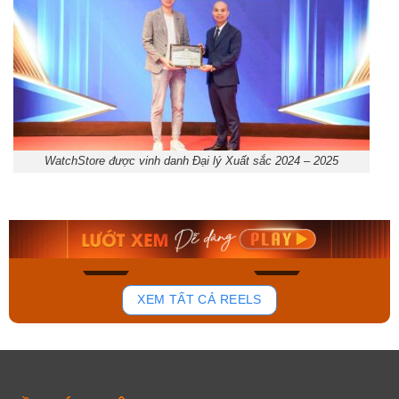
WatchStore được vinh danh Đại lý Xuất sắc 2024 – 2025
Orient Nam RA-
Casio Nam MTS-
AA0B05R19B
115D-1AVDF
9.480.000₫
2.823.000₫
8.058.000₫
2.399.550₫
Mua ngay
Mua ngay
177
102
XEM TẤT CẢ REELS