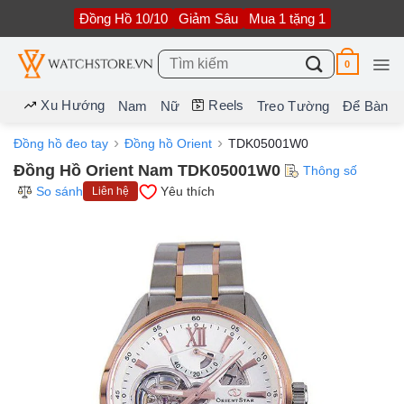
Bỏ
Đồng Hồ 10/10
Giảm Sâu
Mua 1 tặng 1
qua
nội
dung
Tìm
0
kiếm:
Xu Hướng
Reels
Nam
Nữ
Treo Tường
Để Bàn
Đồng hồ đeo tay
Đồng hồ Orient
TDK05001W0
Đồng Hồ Orient Nam TDK05001W0
Thông số
So sánh
Yêu thích
Liên hệ