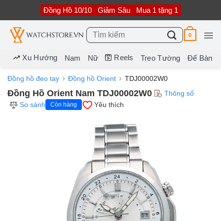
Bỏ
Đồng Hồ 10/10
Giảm Sâu
Mua 1 tặng 1
qua
nội
dung
Tìm
0
kiếm:
Xu Hướng
Reels
Nam
Nữ
Treo Tường
Để Bàn
Đồng hồ đeo tay
Đồng hồ Orient
TDJ00002W0
Đồng Hồ Orient Nam TDJ00002W0
Thông số
So sánh
Yêu thích
Còn hàng