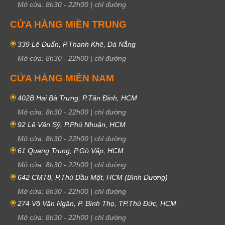
Mở cửa:
8h30
-
22h00
|
chỉ đường
CỬA HÀNG MIỀN TRUNG
339 Lê Duẩn, P.Thanh Khê, Đà Nẵng
Mở cửa:
8h30
-
22h00
|
chỉ đường
CỬA HÀNG MIỀN NAM
402B Hai Bà Trưng, P.Tân Định, HCM
Mở cửa:
8h30
-
22h00
|
chỉ đường
92 Lê Văn Sỹ, P.Phú Nhuận, HCM
Mở cửa:
8h30
-
22h00
|
chỉ đường
61 Quang Trung, P.Gò Vấp, HCM
Mở cửa:
8h30
-
22h00
|
chỉ đường
642 CMT8, P.Thủ Dầu Một, HCM (Bình Dương)
Mở cửa:
8h30
-
22h00
|
chỉ đường
274 Võ Văn Ngân, P. Bình Thọ, TP.Thủ Đức, HCM
Mở cửa:
8h30
-
22h00
|
chỉ đường