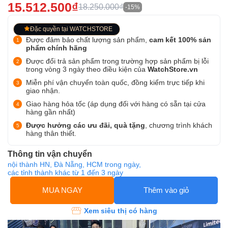
15.512.500₫
18.250.000₫
-15%
Đặc quyền tại WATCHSTORE
Được đảm bảo chất lượng sản phẩm,
cam kết 100% sản
phẩm chính hãng
Được đổi trả sản phẩm trong trường hợp sản phẩm bị lỗi
trong vòng 3 ngày theo điều kiện của
WatchStore.vn
Miễn phí vận chuyển toàn quốc, đồng kiểm trực tiếp khi
giao nhận.
Giao hàng hỏa tốc (áp dụng đối với hàng có sẵn tại cửa
hàng gần nhất)
Được hưởng các ưu đãi, quà tặng
, chương trình khách
hàng thân thiết.
Thông tin vận chuyển
nội thành HN, Đà Nẵng, HCM trong ngày,
các tỉnh thành khác từ 1 đến 3 ngày
MUA NGAY
Thêm vào giỏ
Xem siêu thị có hàng