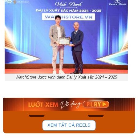
WatchStore được vinh danh Đại lý Xuất sắc 2024 – 2025
Orient Nam RA-
Casio Nam MTS-
AA0B05R19B
115D-1AVDF
9.480.000₫
2.823.000₫
8.058.000₫
2.399.550₫
Mua ngay
Mua ngay
136
81
XEM TẤT CẢ REELS