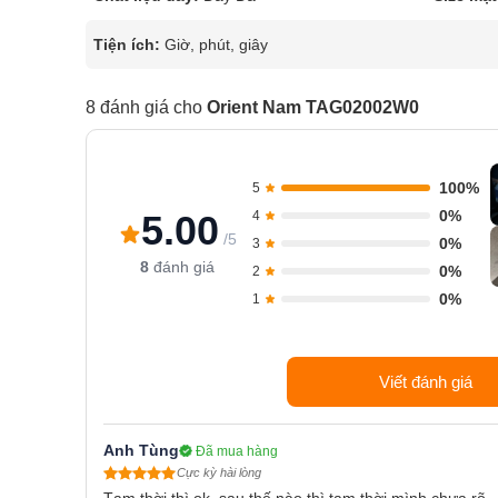
Tiện ích:
Giờ, phút, giây
8 đánh giá cho
Orient Nam TAG02002W0
100%
5
0%
5.00
4
/5
0%
3
8
đánh giá
0%
2
0%
1
Viết đánh giá
Anh Tùng
Đã mua hàng
Cực kỳ hài lòng