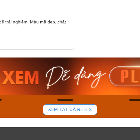
để trải nghiệm. Mẫu mã đẹp, chất
am MTS-
Casio Nam MTS-
Casio U
VDF
RS100L-1AVDF
230EL-
₫
4.276.000₫
2.117.0
50₫
3.634.600₫
1.799.
ay
Mua ngay
Mua 
84
44
XEM TẤT CẢ REELS