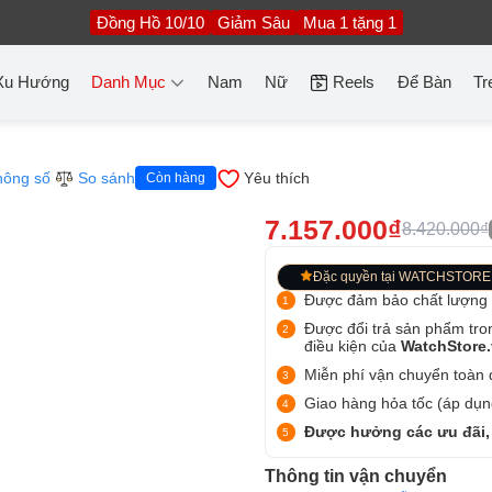
Đồng Hồ 10/10
Giảm Sâu
Mua 1 tặng 1
Xu Hướng
Danh Mục
Nam
Nữ
Reels
Để Bàn
Tr
hông số
So sánh
Yêu thích
Còn hàng
7.157.000₫
8.420.000₫
Đặc quyền tại WATCHSTORE
Được đảm bảo chất lượng
Được đổi trả sản phẩm tro
điều kiện của
WatchStore
Miễn phí vận chuyển toàn q
Giao hàng hỏa tốc (áp dụng
Được hưởng các ưu đãi,
Thông tin vận chuyển