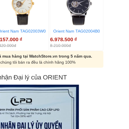
Orient Nam TAG02003W0
Orient Nam TAG02004B0
Orient Na
.157.000
₫
6.978.500
₫
6.978.500
420.000đ
8.210.000đ
8.210.000đ
 mua hàng tại WatchStore.vn trong 5 năm qua.
chúng tôi bán ra đều là chính hãng 100%
hận Đại lý của ORIENT