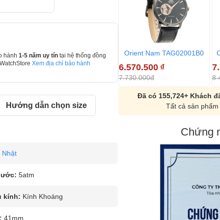
Orient Nam TAG02001B0
o hành
1-5 năm uy tín
tại hệ thống đồng
 WatchStore
Xem địa chỉ bảo hành
6.570.500
₫
7
7.730.000đ
8.
Đã có 155,724+ Khách đã
Hướng dẫn chọn size
Tất cả sản phẩm 
Chứng n
Nhật
nước:
5atm
u kính:
Kính Khoáng
:
41mm