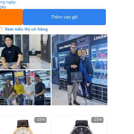
ng ngày,
ngày
Thêm vào giỏ
Xem siêu thị có hàng
-15%
-15%