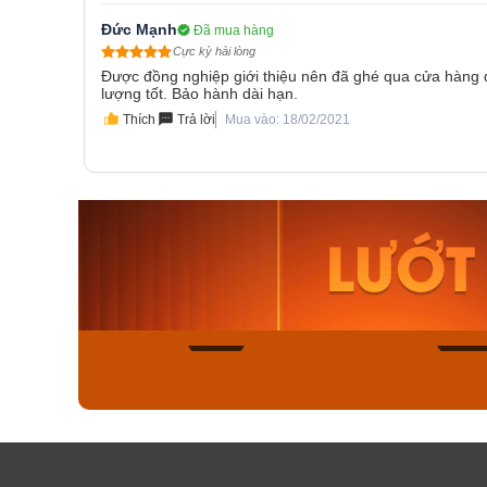
Đức Mạnh
Đã mua hàng
Cực kỳ hài lòng
Được đồng nghiệp giới thiệu nên đã ghé qua cửa hàng 
lượng tốt. Bảo hành dài hạn.
Thích
Trả lời
Mua vào: 18/02/2021
Orient Nam RA-
Casio N
AA0B05R19B
115D-1A
9.480.000₫
2.823.000
8.058.000₫
2.399.5
Mua ngay
Mua ng
150