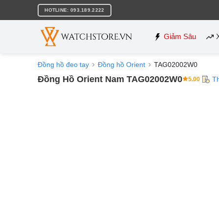
Bỏ
HOTLINE: 093.189.2222
qua
nội
dung
Giảm Sâu
Đồng hồ đeo tay
Đồng hồ Orient
TAG02002W0
Đồng Hồ Orient Nam TAG02002W0
T
5.00