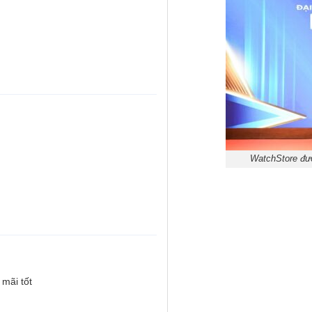
WatchStore đượ
mãi tốt