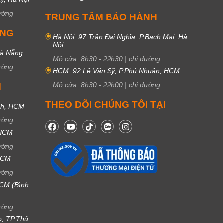
ường
TRUNG TÂM BẢO HÀNH
UNG
Hà Nội: 97 Trần Đại Nghĩa, P.Bạch Mai, Hà
Nội
Đà Nẵng
Mở cửa:
8h30
-
22h30
|
chỉ đường
ường
HCM: 92 Lê Văn Sỹ, P.Phú Nhuận, HCM
Mở cửa:
8h30
-
22h00
|
chỉ đường
M
THEO DÕI CHÚNG TÔI TẠI
nh, HCM
ường
 HCM
ường
 HCM
ường
CM (Bình
ường
ọ, TP.Thủ