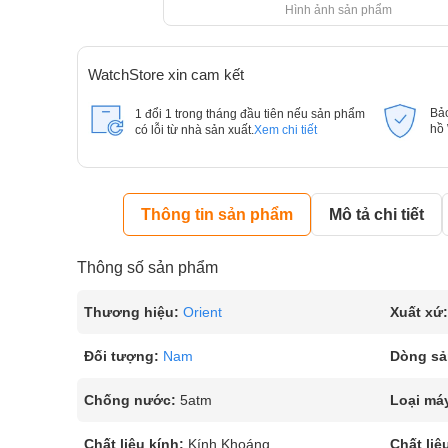
Hình ảnh sản phẩm
WatchStore xin cam kết
Bả
1 đổi 1 trong tháng đầu tiên nếu sản phẩm
hồ
có lỗi từ nhà sản xuất.
Xem chi tiết
Thông tin sản phẩm
Mô tả chi tiết
Thông số sản phẩm
Thương hiệu:
Orient
Xuất xứ:
Đối tượng:
Nam
Dòng sả
Chống nước:
5atm
Loại má
Chất liệu kính:
Kính Khoáng
Chất liệ