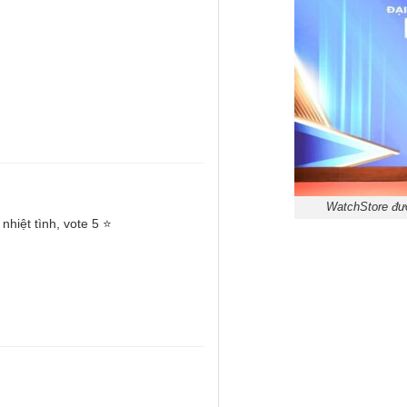
WatchStore đượ
nhiệt tình, vote 5 ⭐