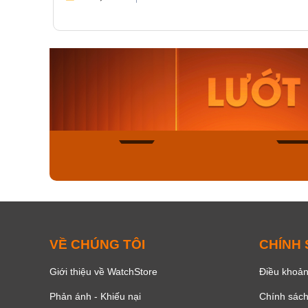
Orient Nam RA-
Casio N
AA0B05R19B
115D-1A
9.480.000₫
2.823.000
8.058.000₫
2.399.5
Mua ngay
Mua ng
132
VỀ CHÚNG TÔI
CHÍNH
Giới thiệu về WatchStore
Điều khoản
Phản ánh - Khiếu nại
Chính sác