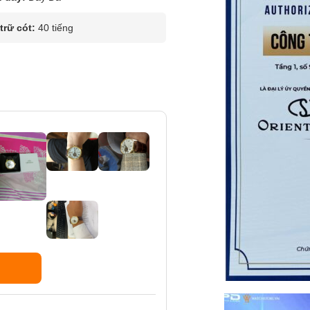
rữ cót:
40 tiếng