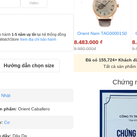
Video
Orient Nam TAG00001S0
o hành
1-5 năm uy tín
tại hệ thống đồng
 WatchStore
Xem địa chỉ bảo hành
8.483.000
₫
8
9.980.000đ
9.
Đã có 155,724+ Khách đã
Hướng dẫn chọn size
Tất cả sản phẩm 
Chứng n
Nhật
n phẩm:
Orient Caballero
y:
Cơ
u dây:
Dây Da