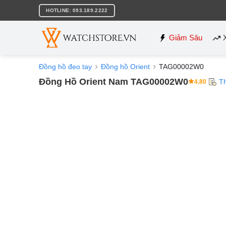
Bỏ
HOTLINE: 093.189.2222
qua
nội
dung
Giảm Sâu
Đồng hồ đeo tay
Đồng hồ Orient
TAG00002W0
Đồng Hồ Orient Nam TAG00002W0
T
4.80