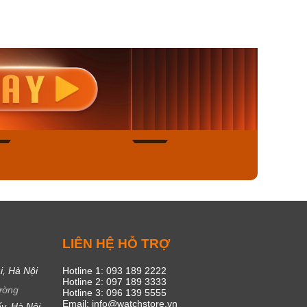
nisex AQ-
Casio Nữ LTP-V300L-
Casio
1ADF
4AUDF
1381L
00₫
1.893.000₫
1.893.
450₫
1.609.050₫
1.609
ngay
Mua ngay
Mua
44
15
C
LIÊN HỆ HỖ TRỢ
i, Hà Nội
Hotline 1: 093 189 2222
Hotline 2: 097 189 3333
ường
Hotline 3: 096 139 5555
Email: info@watchstore.vn
y, Hà Nội