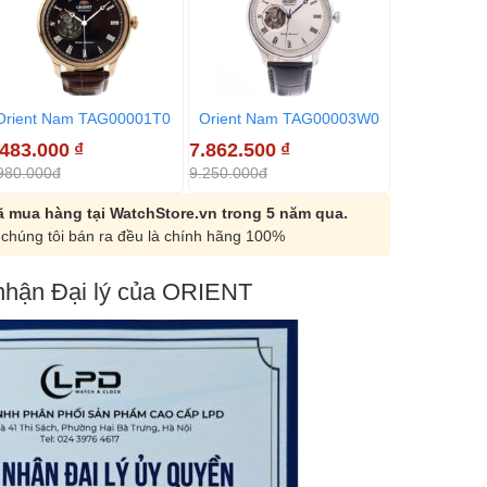
Orient Nam TAG00001T0
Orient Nam TAG00003W0
Orient Na
.483.000
₫
7.862.500
₫
7.862.500
980.000đ
9.250.000đ
9.250.000đ
 mua hàng tại WatchStore.vn trong 5 năm qua.
chúng tôi bán ra đều là chính hãng 100%
hận Đại lý của ORIENT