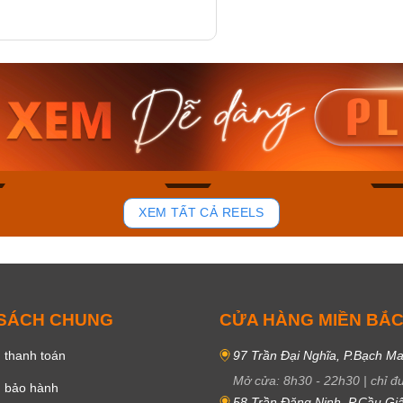
am MTS-
Casio Nam MTS-
Casio U
VDF
RS100L-1AVDF
230EL-
₫
4.276.000₫
2.117.0
50₫
3.634.600₫
1.799.
ay
Mua ngay
Mua 
80
37
XEM TẤT CẢ REELS
 SÁCH CHUNG
CỬA HÀNG MIỀN BẮ
 thanh toán
97 Trần Đại Nghĩa, P.Bạch Ma
Mở cửa:
8h30
-
22h30
|
chỉ đ
h bảo hành
58 Trần Đăng Ninh, P.Cầu Giấ