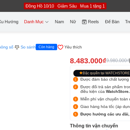
Đồng Hồ 10/10
Giảm Sâu
Mua 1 tặng 1
Xu Hướng
Danh Mục
Nam
Nữ
Reels
Để Bàn
Tr
hông số
So sánh
Yêu thích
Còn hàng
8.483.000₫
9.980.000₫
Đặc quyền tại WATCHSTORE
Được đảm bảo chất lượng
Được đổi trả sản phẩm tro
điều kiện của
WatchStore
Miễn phí vận chuyển toàn q
Giao hàng hỏa tốc (áp dụng
Được hưởng các ưu đãi,
Thông tin vận chuyển