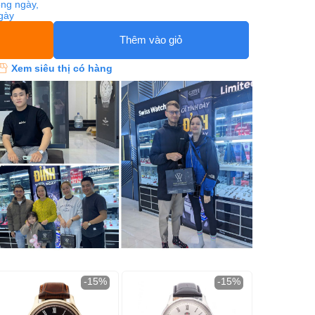
ng ngày,
ngày
Thêm vào giỏ
Xem siêu thị có hàng
-15%
-15%