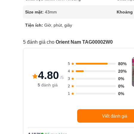
Size mặt:
43mm
Khoảng t
Tiện ích:
Giờ, phút, giây
5 đánh giá cho
Orient Nam TAG00002W0
80%
5
20%
4.80
4
/5
0%
3
5
đánh giá
0%
2
0%
1
Viết đánh giá