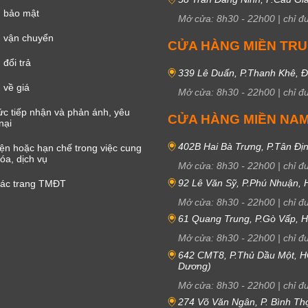
h bảo mật
Mở cửa:
8h30
-
22h00
|
chỉ đ
 vận chuyển
CỬA HÀNG MIỀN TR
đổi trả
339 Lê Duẩn, P.Thanh Khê, 
 về giá
Mở cửa:
8h30
-
22h00
|
chỉ đ
c tiếp nhận và phản ánh, yêu
CỬA HÀNG MIỀN NA
nại
402B Hai Bà Trưng, P.Tân Đị
iện hoặc hạn chế trong việc cung
óa, dịch vụ
Mở cửa:
8h30
-
22h00
|
chỉ đ
92 Lê Văn Sỹ, P.Phú Nhuận,
các trang TMĐT
Mở cửa:
8h30
-
22h00
|
chỉ đ
61 Quang Trung, P.Gò Vấp,
Mở cửa:
8h30
-
22h00
|
chỉ đ
642 CMT8, P.Thủ Dầu Một, H
Dương)
Mở cửa:
8h30
-
22h00
|
chỉ đ
274 Võ Văn Ngân, P. Bình Th