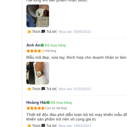
Hài lòng với sản phẩm nhận được.
Thích
Trả lời
Mua vào: 05/05/2022
Anh An
Đã mua hàng
Hài lòng
Mẫu mã đẹp, vừa tay, thích hợp cho doanh nhân or làm 
Thích
Trả lời
Mua vào: 01/10/2021
Hoàng Hải
Đã mua hàng
Cực kỳ hài lòng
Thiết kế độc đáo phô diễn toàn bộ bộ máy khiến mẫu đ
khiến sản phẩm trở nên vô cùng giá trị.
Thích
Trả lời
Mua vào: 18/02/2021