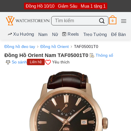
Bỏ
Đồng Hồ 10/10
Giảm Sâu
Mua 1 tặng 1
qua
nội
dung
Tìm
0
kiếm:
Xu Hướng
Reels
Nam
Nữ
Treo Tường
Để Bàn
Đồng hồ đeo tay
Đồng hồ Orient
TAF05001T0
Đồng Hồ Orient Nam TAF05001T0
Thông số
So sánh
Yêu thích
Liên hệ