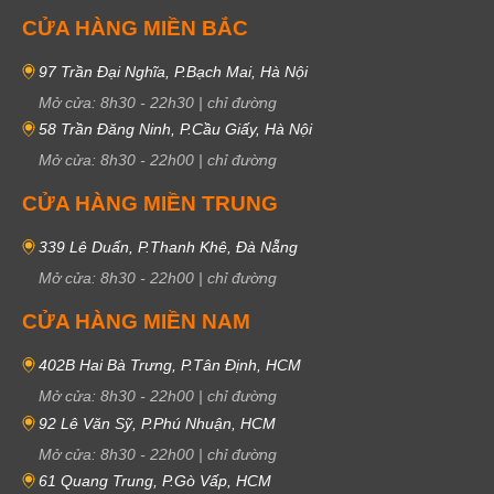
CỬA HÀNG MIỀN BẮC
97 Trần Đại Nghĩa, P.Bạch Mai, Hà Nội
Mở cửa:
8h30
-
22h30
|
chỉ đường
58 Trần Đăng Ninh, P.Cầu Giấy, Hà Nội
Mở cửa:
8h30
-
22h00
|
chỉ đường
CỬA HÀNG MIỀN TRUNG
339 Lê Duẩn, P.Thanh Khê, Đà Nẵng
Mở cửa:
8h30
-
22h00
|
chỉ đường
CỬA HÀNG MIỀN NAM
402B Hai Bà Trưng, P.Tân Định, HCM
Mở cửa:
8h30
-
22h00
|
chỉ đường
92 Lê Văn Sỹ, P.Phú Nhuận, HCM
Mở cửa:
8h30
-
22h00
|
chỉ đường
61 Quang Trung, P.Gò Vấp, HCM