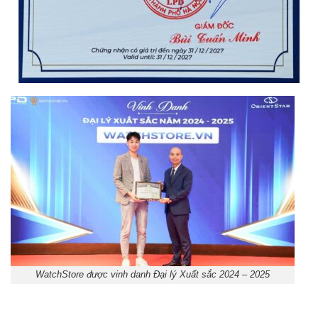
WatchStore được vinh danh Đại lý Xuất sắc 2024 – 2025
Orient Nam RA-
Casio Nam MTS-
AA0B05R19B
115D-1AVDF
9.480.000₫
2.823.000₫