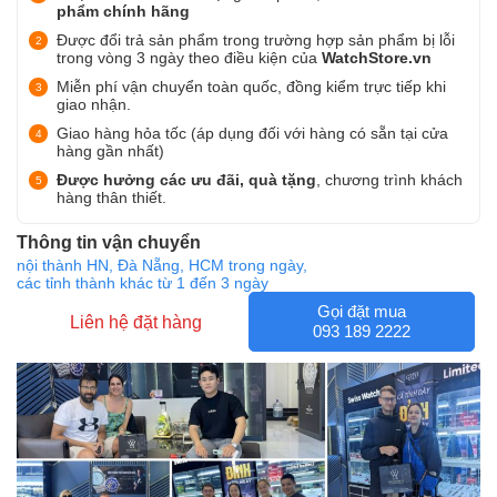
phẩm chính hãng
Được đổi trả sản phẩm trong trường hợp sản phẩm bị lỗi
trong vòng 3 ngày theo điều kiện của
WatchStore.vn
Miễn phí vận chuyển toàn quốc, đồng kiểm trực tiếp khi
giao nhận.
Giao hàng hỏa tốc (áp dụng đối với hàng có sẵn tại cửa
hàng gần nhất)
Được hưởng các ưu đãi, quà tặng
, chương trình khách
hàng thân thiết.
Thông tin vận chuyển
nội thành HN, Đà Nẵng, HCM trong ngày,
các tỉnh thành khác từ 1 đến 3 ngày
Gọi đặt mua
Liên hệ đặt hàng
093 189 2222