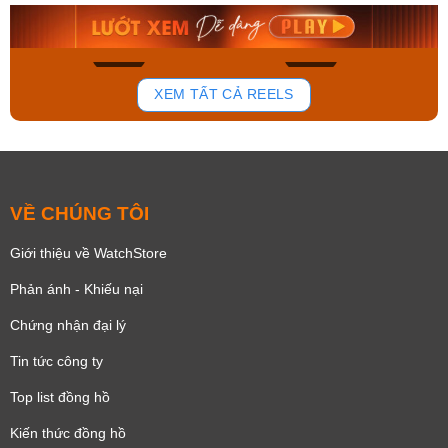
8.058.000₫
2.399.550₫
Mua ngay
Mua ngay
148
84
XEM TẤT CẢ REELS
VỀ CHÚNG TÔI
Giới thiệu về WatchStore
Phản ánh - Khiếu nại
Chứng nhận đại lý
Tin tức công ty
Top list đồng hồ
Kiến thức đồng hồ