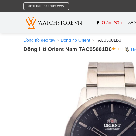
Bỏ
HOTLINE: 093.189.2222
qua
nội
dung
Giảm Sâu
Đồng hồ đeo tay
Đồng hồ Orient
TAC05001B0
Đồng Hồ Orient Nam TAC05001B0
Th
5.00