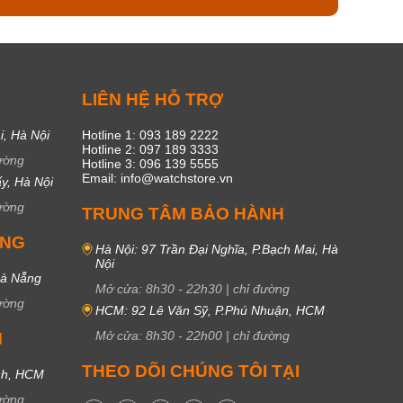
C
LIÊN HỆ HỖ TRỢ
i, Hà Nội
Hotline 1: 093 189 2222
Hotline 2: 097 189 3333
ường
Hotline 3: 096 139 5555
Email: info@watchstore.vn
y, Hà Nội
ường
TRUNG TÂM BẢO HÀNH
UNG
Hà Nội: 97 Trần Đại Nghĩa, P.Bạch Mai, Hà
Nội
Đà Nẵng
Mở cửa:
8h30
-
22h30
|
chỉ đường
ường
HCM: 92 Lê Văn Sỹ, P.Phú Nhuận, HCM
Mở cửa:
8h30
-
22h00
|
chỉ đường
M
THEO DÕI CHÚNG TÔI TẠI
nh, HCM
ường