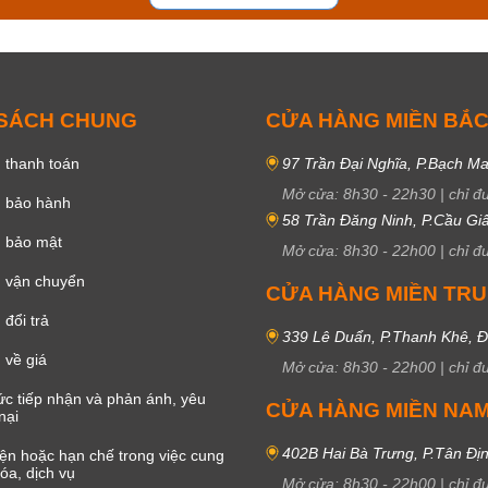
 SÁCH CHUNG
CỬA HÀNG MIỀN BẮ
 thanh toán
97 Trần Đại Nghĩa, P.Bạch Ma
Mở cửa:
8h30
-
22h30
|
chỉ đ
h bảo hành
58 Trần Đăng Ninh, P.Cầu Giấ
h bảo mật
Mở cửa:
8h30
-
22h00
|
chỉ đ
 vận chuyển
CỬA HÀNG MIỀN TR
đổi trả
339 Lê Duẩn, P.Thanh Khê, 
 về giá
Mở cửa:
8h30
-
22h00
|
chỉ đ
c tiếp nhận và phản ánh, yêu
CỬA HÀNG MIỀN NA
nại
402B Hai Bà Trưng, P.Tân Đị
iện hoặc hạn chế trong việc cung
óa, dịch vụ
Mở cửa:
8h30
-
22h00
|
chỉ đ