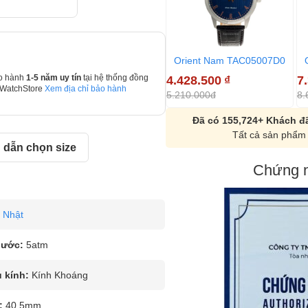
Orient Nam TAC05007D0
4.428.500
₫
7
o hành
1-5 năm uy tín
tại hệ thống đồng
 WatchStore
Xem địa chỉ bảo hành
5.210.000đ
8.
Đã có 155,724+ Khách đã
Tất cả sản phẩm 
dẫn chọn size
Chứng n
Nhật
nước:
5atm
u kính:
Kính Khoáng
:
40.5mm