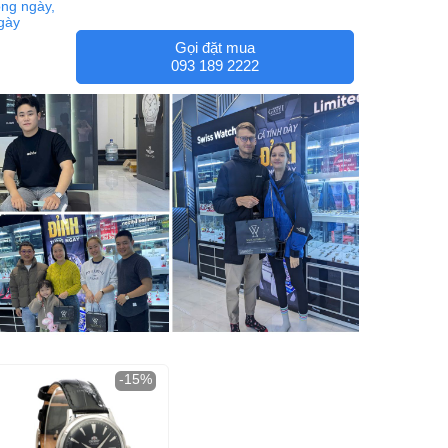
ng ngày,
ngày
Gọi đặt mua
093 189 2222
-15%