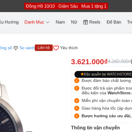
Đồng Hồ 10/10
Giảm Sâu
Mua 1 tặng 1
Xu Hướng
Danh Mục
Nam
Nữ
Reels
Để Bàn
Tr
ông số
So sánh
Yêu thích
Liên hệ
3.621.000₫
4.260.000₫
Đặc quyền tại WATCHSTORE
Được đảm bảo chất lượng
Được đổi trả sản phẩm tro
điều kiện của
WatchStore
Miễn phí vận chuyển toàn q
Giao hàng hỏa tốc (áp dụng
Được hưởng các ưu đãi,
Thông tin vận chuyển