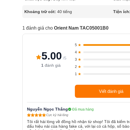
Khoảng trữ cót:
40 tiếng
Tiện ích
1 đánh giá cho
Orient Nam TAC05001B0
5
5.00
4
/5
3
1
đánh giá
2
1
Viết đánh giá
Nguyễn Ngọc Thắng
Đã mua hàng
Cực kỳ hài lòng
Tôi rất hài lòng về đồng hồ nhận từ shop! Tôi đã kiểm t
dấu hiệu nài của hàng fake cả, với lại có cả hộp, sổ bả