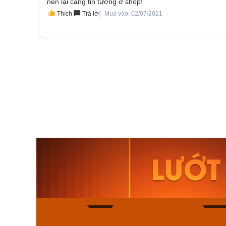
nên lại càng tin tưởng ờ shop!
Thích
Trả lời
Mua vào: 02/07/2021
Orient Nam RA-
Casio N
AA0B05R19B
115D-1A
9.480.000₫
2.823.000
8.058.000₫
2.399.5
Mua ngay
Mua ng
136