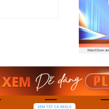
WatchStore đượ
am MTS-
Casio Nam MTS-
Casio U
VDF
RS100L-1AVDF
230EL-
₫
4.276.000₫
2.117.0
50₫
3.634.600₫
1.799.
ay
Mua ngay
Mua 
81
37
XEM TẤT CẢ REELS