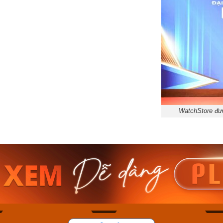
WatchStore đượ
am MTS-
Casio Nam MTS-
Casio U
VDF
RS100L-1AVDF
230EL-
₫
4.276.000₫
2.117.0
50₫
3.634.600₫
1.799.
ay
Mua ngay
Mua 
81
37