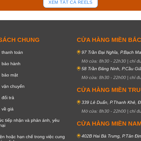
XEM TẤT CẢ REELS
 SÁCH CHUNG
CỬA HÀNG MIỀN BẮ
 thanh toán
97 Trần Đại Nghĩa, P.Bạch Ma
Mở cửa:
8h30
-
22h30
|
chỉ đ
h bảo hành
58 Trần Đăng Ninh, P.Cầu Giấ
h bảo mật
Mở cửa:
8h30
-
22h00
|
chỉ đ
 vận chuyển
CỬA HÀNG MIỀN TR
đổi trả
339 Lê Duẩn, P.Thanh Khê, 
 về giá
Mở cửa:
8h30
-
22h00
|
chỉ đ
c tiếp nhận và phản ánh, yêu
CỬA HÀNG MIỀN NA
nại
402B Hai Bà Trưng, P.Tân Đị
iện hoặc hạn chế trong việc cung