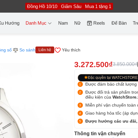
Đồng Hồ 10/10
Giảm Sâu
Mua 1 tặng 1
Xu Hướng
Danh Mục
Nam
Nữ
Reels
Để Bàn
Tr
ông số
So sánh
Yêu thích
Liên hệ
3.272.500₫
3.850.000₫
Đặc quyền tại WATCHSTORE
Được đảm bảo chất lượng
Được đổi trả sản phẩm tro
điều kiện của
WatchStore
Miễn phí vận chuyển toàn q
Giao hàng hỏa tốc (áp dụng
Được hưởng các ưu đãi,
Thông tin vận chuyển