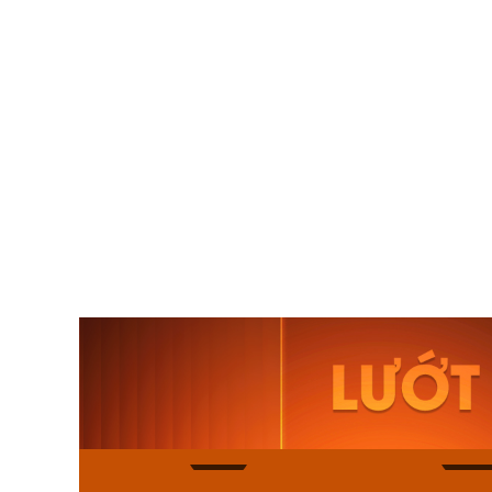
Orient Nam RA-
Casio N
AA0B05R19B
115D-1A
9.480.000₫
2.823.000
8.058.000₫
2.399.5
Mua ngay
Mua ng
136