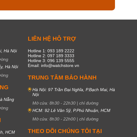
C
LIÊN HỆ HỖ TRỢ
i, Hà Nội
Hotline 1: 093 189 2222
Hotline 2: 097 189 3333
ường
Hotline 3: 096 139 5555
Email: info@watchstore.vn
y, Hà Nội
ường
TRUNG TÂM BẢO HÀNH
UNG
Hà Nội: 97 Trần Đại Nghĩa, P.Bạch Mai, Hà
Nội
Đà Nẵng
Mở cửa:
8h30
-
22h30
|
chỉ đường
ường
HCM: 92 Lê Văn Sỹ, P.Phú Nhuận, HCM
Mở cửa:
8h30
-
22h00
|
chỉ đường
M
THEO DÕI CHÚNG TÔI TẠI
nh, HCM