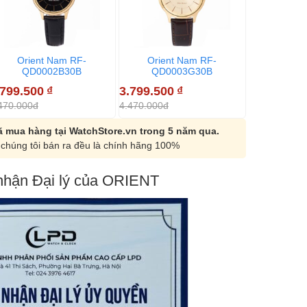
Orient Nam RF-
Orient Nam RF-
QD0002B30B
QD0003G30B
.799.500
₫
3.799.500
₫
470.000đ
4.470.000đ
 mua hàng tại WatchStore.vn trong 5 năm qua.
chúng tôi bán ra đều là chính hãng 100%
hận Đại lý của ORIENT