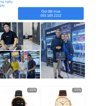
ng ngày,
ngày
Gọi đặt mua
093 189 2222
-15%
-15%