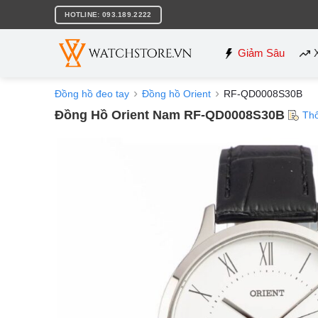
Bỏ
HOTLINE: 093.189.2222
qua
nội
dung
Giảm Sâu
Đồng hồ đeo tay
Đồng hồ Orient
RF-QD0008S30B
Đồng Hồ Orient Nam RF-QD0008S30B
Th