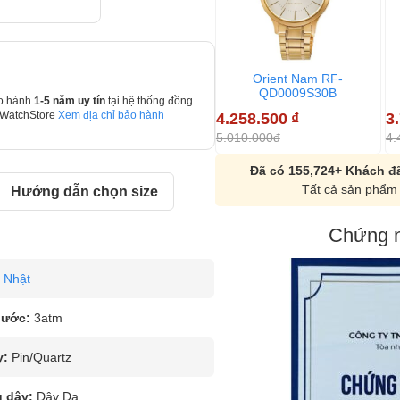
Orient Nam RF-
QD0009S30B
o hành
1-5 năm uy tín
tại hệ thống đồng
4.258.500
₫
3
 WatchStore
Xem địa chỉ bảo hành
5.010.000đ
4.
Đã có 155,724+ Khách đã
Tất cả sản phẩm 
Hướng dẫn chọn size
Chứng n
Nhật
nước:
3atm
y:
Pin/Quartz
u dây:
Dây Da