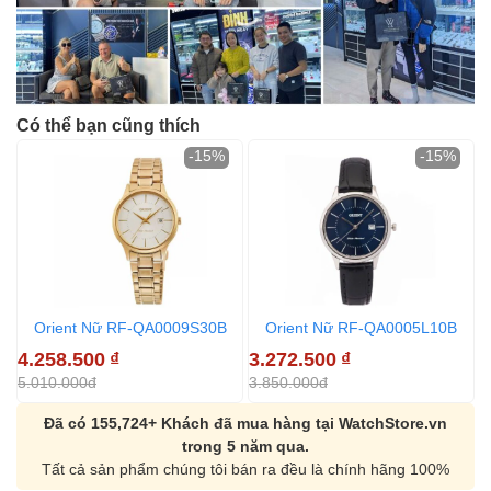
Có thể bạn cũng thích
-15%
-15%
Orient Nữ RF-QA0009S30B
Orient Nữ RF-QA0005L10B
4.258.500
₫
3.272.500
₫
3
5.010.000đ
3.850.000đ
3
Đã có 155,724+ Khách đã mua hàng tại WatchStore.vn
trong 5 năm qua.
Tất cả sản phẩm chúng tôi bán ra đều là chính hãng 100%