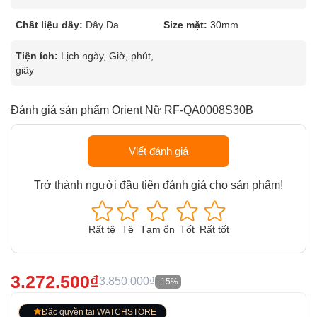
Chất liệu dây:
Dây Da
Size mặt:
30mm
Tiện ích:
Lịch ngày, Giờ, phút,
giây
Đánh giá sản phẩm Orient Nữ RF-QA0008S30B
Viết đánh giá
Trở thành người đầu tiên đánh giá cho sản phẩm!
Rất tệ
Tệ
Tạm ổn
Tốt
Rất tốt
3.272.500₫
3.850.000₫
-15%
Đặc quyền tại WATCHSTORE