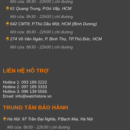
Mở cửa:
8h30
-
22h00
|
chỉ đường
61 Quang Trung, P.Gò Vấp, HCM
Mở cửa:
8h30
-
22h00
|
chỉ đường
642 CMT8, P.Thủ Dầu Một, HCM (Bình Dương)
Mở cửa:
8h30
-
22h00
|
chỉ đường
274 Võ Văn Ngân, P. Bình Thọ, TP.Thủ Đức, HCM
Mở cửa:
8h30
-
22h00
|
chỉ đường
LIÊN HỆ HỖ TRỢ
Hotline 1: 093 189 2222
Hotline 2: 097 189 3333
Hotline 3: 096 139 5555
Email: info@watchstore.vn
TRUNG TÂM BẢO HÀNH
Hà Nội: 97 Trần Đại Nghĩa, P.Bạch Mai, Hà Nội
Mở cửa:
8h30
-
22h30
|
chỉ đường