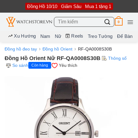
Bỏ
Đồng Hồ 10/10
Giảm Sâu
Mua 1 tặng 1
qua
nội
dung
Tìm
0
kiếm:
Xu Hướng
Reels
Nam
Nữ
Treo Tường
Để Bàn
Đồng hồ đeo tay
Đồng hồ Orient
RF-QA0008S30B
Đồng Hồ Orient Nữ RF-QA0008S30B
Thông số
So sánh
Yêu thích
Còn hàng