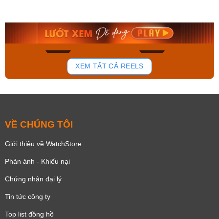
AA0B05R19B
115D-1AVDF
9.480.000₫
2.823.000₫
8.058.000₫
2.399.550₫
Mua ngay
Mua ngay
136
81
XEM TẤT CẢ REELS
VỀ CHÚNG TÔI
Giới thiệu về WatchStore
Phản ánh - Khiếu nại
Chứng nhận đại lý
Tin tức công ty
Top list đồng hồ