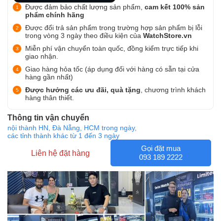
Được đảm bảo chất lượng sản phẩm,
cam kết 100% sản
phẩm chính hãng
Được đổi trả sản phẩm trong trường hợp sản phẩm bị lỗi
trong vòng 3 ngày theo điều kiện của
WatchStore.vn
Miễn phí vận chuyển toàn quốc, đồng kiểm trực tiếp khi
giao nhận.
Giao hàng hỏa tốc (áp dụng đối với hàng có sẵn tại cửa
hàng gần nhất)
Được hưởng các ưu đãi, quà tặng
, chương trình khách
hàng thân thiết.
Thông tin vận chuyển
nội thành HN, Đà Nẵng, HCM trong ngày,
các tỉnh thành khác từ 1 đến 3 ngày
Gọi đặt mua
Liên hệ đặt hàng
093 189 2222