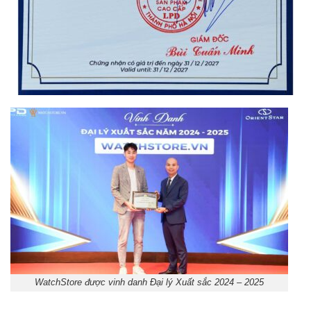
WatchStore được vinh danh Đại lý Xuất sắc 2024 – 2025
Orient Nam RA-
Casio Nam MTS-
AA0B05R19B
115D-1AVDF