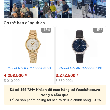
Có thể bạn cũng thích
-15%
-15%
Orient Nữ RF-QA0009S30B
Orient Nữ RF-QA0005L10B
4.258.500
₫
3.272.500
₫
3
5.010.000đ
3.850.000đ
3
Đã có 155,724+ Khách đã mua hàng tại WatchStore.vn
trong 5 năm qua.
Tất cả sản phẩm chúng tôi bán ra đều là chính hãng 100%