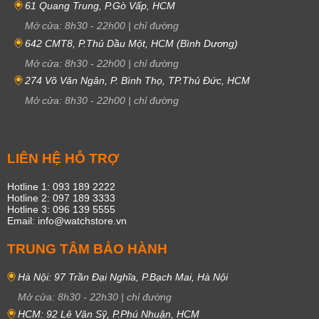
61 Quang Trung, P.Gò Vấp, HCM
Mở cửa:
8h30
-
22h00
|
chỉ đường
642 CMT8, P.Thủ Dầu Một, HCM (Bình Dương)
Mở cửa:
8h30
-
22h00
|
chỉ đường
274 Võ Văn Ngân, P. Bình Thọ, TP.Thủ Đức, HCM
Mở cửa:
8h30
-
22h00
|
chỉ đường
LIÊN HỆ HỖ TRỢ
Hotline 1: 093 189 2222
Hotline 2: 097 189 3333
Hotline 3: 096 139 5555
Email: info@watchstore.vn
TRUNG TÂM BẢO HÀNH
Hà Nội: 97 Trần Đại Nghĩa, P.Bạch Mai, Hà Nội
Mở cửa:
8h30
-
22h30
|
chỉ đường
HCM: 92 Lê Văn Sỹ, P.Phú Nhuận, HCM