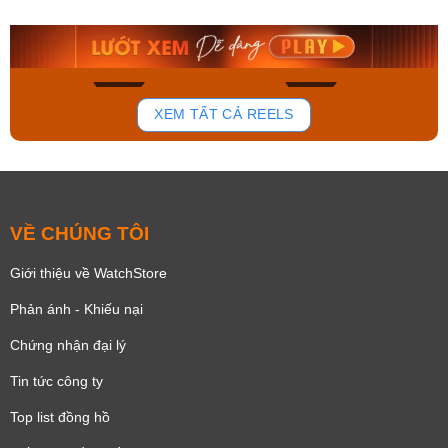
9.480.000₫
2.823.000₫
8.058.000₫
2.399.550₫
Mua ngay
Mua ngay
136
81
XEM TẤT CẢ REELS
VỀ CHÚNG TÔI
Giới thiệu về WatchStore
Phản ánh - Khiếu nại
Chứng nhận đại lý
Tin tức công ty
Top list đồng hồ