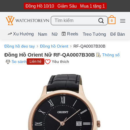
Bỏ
Đồng Hồ 10/10
Giảm Sâu
Mua 1 tặng 1
qua
nội
dung
Tìm
0
kiếm:
Xu Hướng
Reels
Nam
Nữ
Treo Tường
Để Bàn
Đồng hồ đeo tay
Đồng hồ Orient
RF-QA0007B30B
Đồng Hồ Orient Nữ RF-QA0007B30B
Thông số
So sánh
Yêu thích
Liên hệ