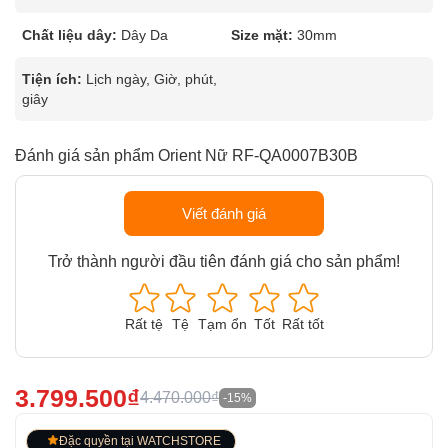
Chất liệu dây:
Dây Da
Size mặt:
30mm
Tiện ích:
Lịch ngày, Giờ, phút,
giây
Đánh giá sản phẩm Orient Nữ RF-QA0007B30B
Viết đánh giá
Trở thành người đầu tiên đánh giá cho sản phẩm!
Rất tệ
Tệ
Tạm ổn
Tốt
Rất tốt
3.799.500₫
4.470.000₫
-15%
Đặc quyền tại WATCHSTORE