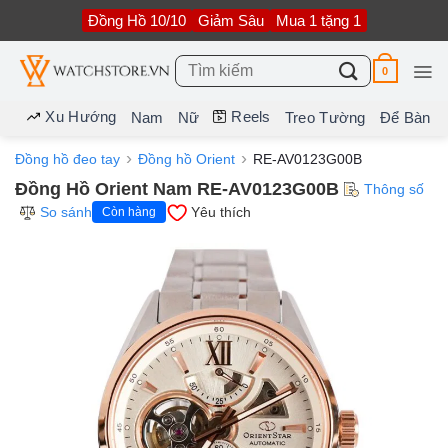
Bỏ
Đồng Hồ 10/10
Giảm Sâu
Mua 1 tặng 1
qua
nội
dung
Tìm
0
kiếm:
Xu Hướng
Reels
Nam
Nữ
Treo Tường
Để Bàn
Đồng hồ đeo tay
Đồng hồ Orient
RE-AV0123G00B
Đồng Hồ Orient Nam RE-AV0123G00B
Thông số
So sánh
Yêu thích
Còn hàng