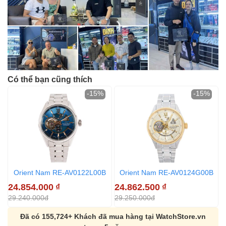
Có thể bạn cũng thích
-15%
-15%
Orient Nam RE-AV0122L00B
Orient Nam RE-AV0124G00B
24.854.000
₫
24.862.500
₫
2
29.240.000đ
29.250.000đ
2
Đã có 155,724+ Khách đã mua hàng tại WatchStore.vn