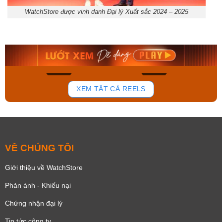
WatchStore được vinh danh Đại lý Xuất sắc 2024 – 2025
Orient Nam RA-
Casio Nam MTS-
AA0B05R19B
115D-1AVDF
9.480.000₫
2.823.000₫
8.058.000₫
2.399.550₫
Mua ngay
Mua ngay
196
111
XEM TẤT CẢ REELS
VỀ CHÚNG TÔI
Giới thiệu về WatchStore
Phản ánh - Khiếu nại
Chứng nhận đại lý
Tin tức công ty