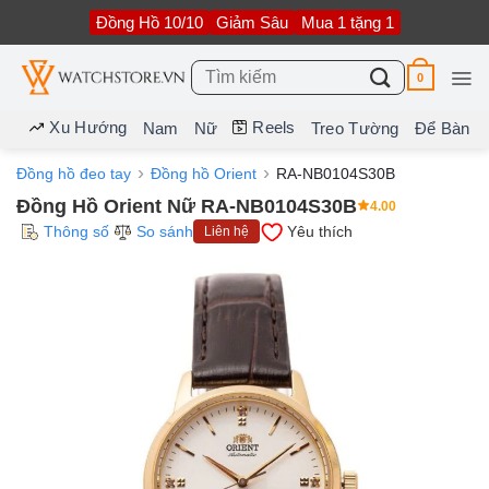
Bỏ
Đồng Hồ 10/10
Giảm Sâu
Mua 1 tặng 1
qua
nội
dung
Tìm
0
kiếm:
Xu Hướng
Reels
Nam
Nữ
Treo Tường
Để Bàn
Đồng hồ đeo tay
Đồng hồ Orient
RA-NB0104S30B
Đồng Hồ Orient Nữ RA-NB0104S30B
4.00
Thông số
So sánh
Yêu thích
Liên hệ