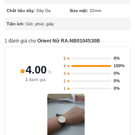
Chất liệu dây:
Dây Da
Size mặt:
32mm
Tiện ích:
Giờ, phút, giây
1 đánh giá cho
Orient Nữ RA-NB0104S30B
0%
5
100%
4.00
4
/5
0%
3
1
đánh giá
0%
2
0%
1