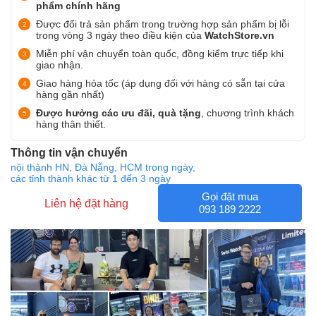
phẩm chính hãng
Được đổi trả sản phẩm trong trường hợp sản phẩm bị lỗi
trong vòng 3 ngày theo điều kiện của
WatchStore.vn
Miễn phí vận chuyển toàn quốc, đồng kiểm trực tiếp khi
giao nhận.
Giao hàng hỏa tốc (áp dụng đối với hàng có sẵn tại cửa
hàng gần nhất)
Được hưởng các ưu đãi, quà tặng
, chương trình khách
hàng thân thiết.
Thông tin vận chuyển
nội thành HN, Đà Nẵng, HCM trong ngày,
các tỉnh thành khác từ 1 đến 3 ngày
Gọi đặt mua
Liên hệ đặt hàng
093 189 2222