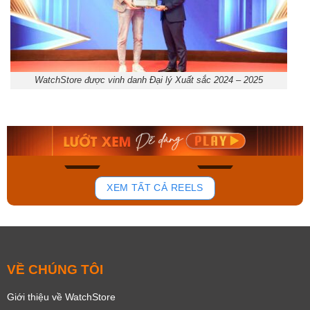
WatchStore được vinh danh Đại lý Xuất sắc 2024 – 2025
Orient Nam RA-
Casio Nam MTS-
AA0B05R19B
115D-1AVDF
9.480.000₫
2.823.000₫
8.058.000₫
2.399.550₫
Mua ngay
Mua ngay
178
102
XEM TẤT CẢ REELS
VỀ CHÚNG TÔI
Giới thiệu về WatchStore