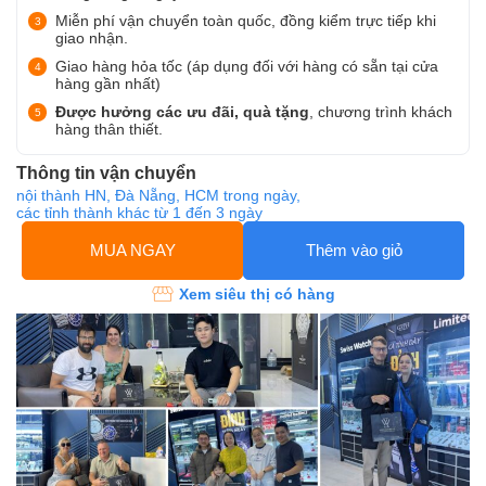
Miễn phí vận chuyển toàn quốc, đồng kiểm trực tiếp khi
giao nhận.
Giao hàng hỏa tốc (áp dụng đối với hàng có sẵn tại cửa
hàng gần nhất)
Được hưởng các ưu đãi, quà tặng
, chương trình khách
hàng thân thiết.
Thông tin vận chuyển
nội thành HN, Đà Nẵng, HCM trong ngày,
các tỉnh thành khác từ 1 đến 3 ngày
MUA NGAY
Thêm vào giỏ
Xem siêu thị có hàng