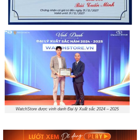
WatchStore được vinh danh Đại lý Xuất sắc 2024 – 2025
Orient Nam RA-
Casio Nam MTS-
AA0B05R19B
115D-1AVDF
9.480.000₫
2.823.000₫
8.058.000₫
2.399.550₫
Mua ngay
Mua ngay