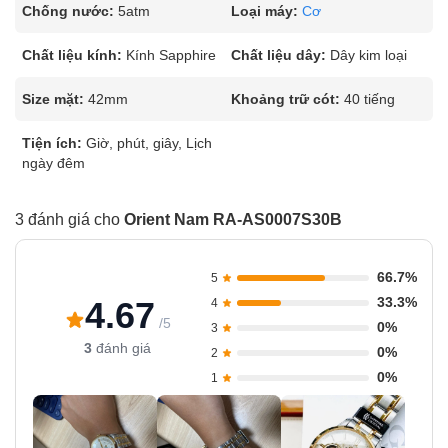
Chống nước:
5atm
Loại máy:
Cơ
Chất liệu kính:
Kính Sapphire
Chất liệu dây:
Dây kim loại
Size mặt:
42mm
Khoảng trữ cót:
40 tiếng
Tiện ích:
Giờ, phút, giây, Lịch
ngày đêm
3 đánh giá cho
Orient Nam RA-AS0007S30B
66.7%
5
33.3%
4.67
4
/5
0%
3
3
đánh giá
0%
2
0%
1