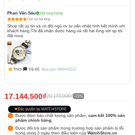
Phan Văn Sáu
Đã mua hàng
Cực kỳ hài lòng
Shop rất uy tin và có đội ngũ nv tư vấn nhiệt tình hết mình với
khách hàng.Tôi đã nhận được hàng và rất hài lòng với sp tôi
đặt mua.
Thích
Trả lời
Mua vào: 08/04/2022
17.144.500₫
20.170.000₫
-15%
Đặc quyền tại WATCHSTORE
Được đảm bảo chất lượng sản phẩm,
cam kết 100% sản
phẩm chính hãng
Được đổi trả sản phẩm trong trường hợp sản phẩm bị lỗi
trong vòng 3 ngày theo điều kiện của
WatchStore.vn