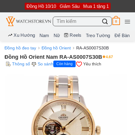
Bỏ
Đồng Hồ 10/10
Giảm Sâu
Mua 1 tặng 1
qua
nội
dung
Tìm
0
kiếm:
Xu Hướng
Reels
Nam
Nữ
Treo Tường
Để Bàn
Đồng hồ đeo tay
Đồng hồ Orient
RA-AS0007S30B
Đồng Hồ Orient Nam RA-AS0007S30B
4.67
Thông số
So sánh
Yêu thích
Còn hàng