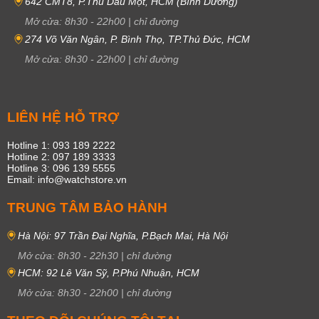
642 CMT8, P.Thủ Dầu Một, HCM (Bình Dương)
Mở cửa:
8h30
-
22h00
|
chỉ đường
274 Võ Văn Ngân, P. Bình Thọ, TP.Thủ Đức, HCM
Mở cửa:
8h30
-
22h00
|
chỉ đường
LIÊN HỆ HỖ TRỢ
Hotline 1: 093 189 2222
Hotline 2: 097 189 3333
Hotline 3: 096 139 5555
Email: info@watchstore.vn
TRUNG TÂM BẢO HÀNH
Hà Nội: 97 Trần Đại Nghĩa, P.Bạch Mai, Hà Nội
Mở cửa:
8h30
-
22h30
|
chỉ đường
HCM: 92 Lê Văn Sỹ, P.Phú Nhuận, HCM
Mở cửa:
8h30
-
22h00
|
chỉ đường