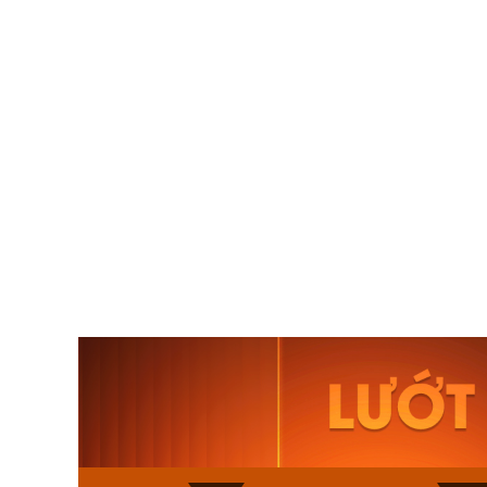
Orient Nam RA-
Casio N
AA0B05R19B
115D-1A
9.480.000₫
2.823.000
8.058.000₫
2.399.5
Mua ngay
Mua ng