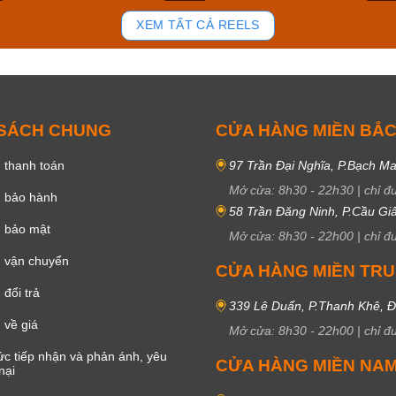
82
39
XEM TẤT CẢ REELS
 SÁCH CHUNG
CỬA HÀNG MIỀN BẮ
 thanh toán
97 Trần Đại Nghĩa, P.Bạch Ma
Mở cửa:
8h30
-
22h30
|
chỉ đ
h bảo hành
58 Trần Đăng Ninh, P.Cầu Giấ
h bảo mật
Mở cửa:
8h30
-
22h00
|
chỉ đ
 vận chuyển
CỬA HÀNG MIỀN TR
đổi trả
339 Lê Duẩn, P.Thanh Khê, 
 về giá
Mở cửa:
8h30
-
22h00
|
chỉ đ
c tiếp nhận và phản ánh, yêu
CỬA HÀNG MIỀN NA
nại