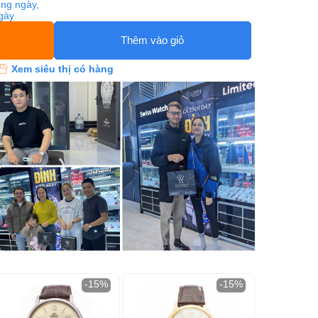
ng ngày,
ngày
Thêm vào giỏ
Xem siêu thị có hàng
-15%
-15%