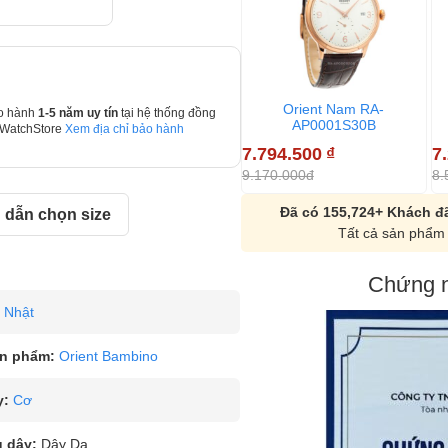
Orient Nam RA-
o hành
1-5 năm uy tín
tại hệ thống đồng
AP0001S30B
 WatchStore
Xem địa chỉ bảo hành
7.794.500
₫
7
9.170.000đ
8.
Đã có 155,724+ Khách đã
dẫn chọn size
Tất cả sản phẩm 
Chứng n
Nhật
n phẩm:
Orient Bambino
y:
Cơ
u dây:
Dây Da