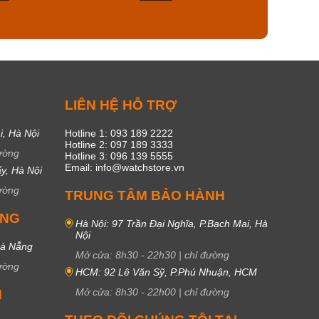
48
17
C
LIÊN HỆ HỖ TRỢ
i, Hà Nội
Hotline 1: 093 189 2222
Hotline 2: 097 189 3333
ường
Hotline 3: 096 139 5555
Email: info@watchstore.vn
y, Hà Nội
ường
TRUNG TÂM BẢO HÀNH
UNG
Hà Nội: 97 Trần Đại Nghĩa, P.Bạch Mai, Hà
Nội
Đà Nẵng
Mở cửa:
8h30
-
22h30
|
chỉ đường
ường
HCM: 92 Lê Văn Sỹ, P.Phú Nhuận, HCM
Mở cửa:
8h30
-
22h00
|
chỉ đường
M