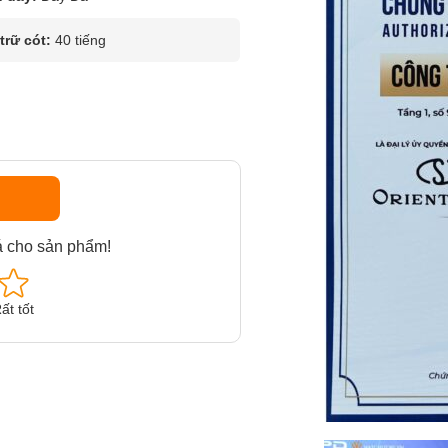
rữ cót:
40 tiếng
á cho sản phẩm!
ất tốt