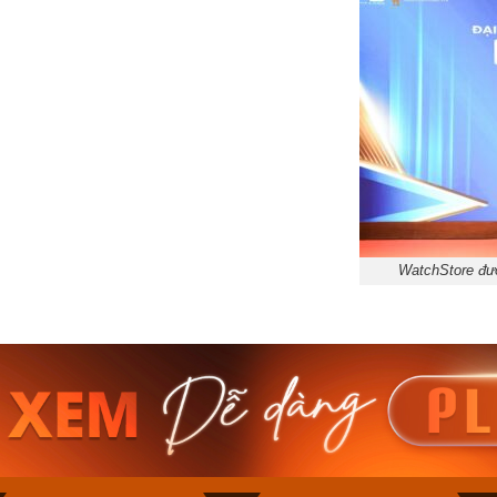
WatchStore đượ
am MTS-
Casio Nam MTS-
Casio U
VDF
RS100L-1AVDF
230EL-
₫
4.276.000₫
2.117.0
50₫
3.634.600₫
1.799.
ay
Mua ngay
Mua 