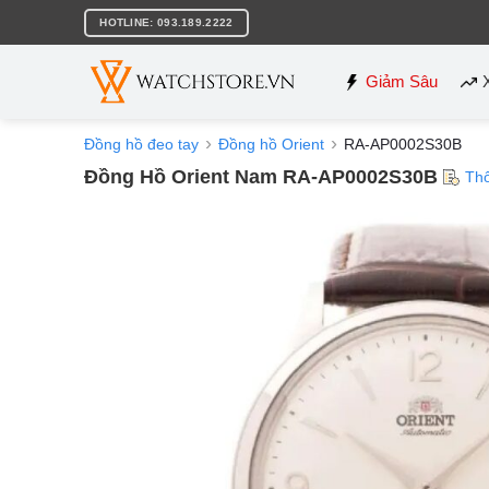
Bỏ
HOTLINE: 093.189.2222
qua
nội
dung
Giảm Sâu
Đồng hồ đeo tay
Đồng hồ Orient
RA-AP0002S30B
Đồng Hồ Orient Nam RA-AP0002S30B
Th