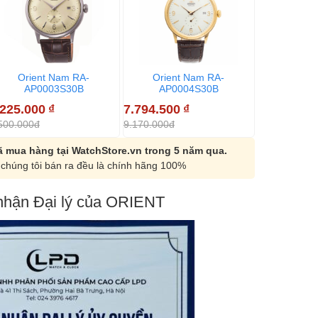
Orient Nam RA-
Orient Nam RA-
Orien
AP0003S30B
AP0004S30B
AP00
.225.000
₫
7.794.500
₫
7.225.000
500.000đ
9.170.000đ
8.500.000đ
 mua hàng tại WatchStore.vn trong 5 năm qua.
chúng tôi bán ra đều là chính hãng 100%
hận Đại lý của ORIENT