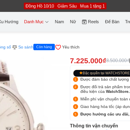
Đồng Hồ 10/10
Giảm Sâu
Mua 1 tặng 1
Xu Hướng
Danh Mục
Nam
Nữ
Reels
Để Bàn
Tr
ông số
So sánh
Yêu thích
Còn hàng
7.225.000₫
8.500.000₫
Đặc quyền tại WATCHSTORE
Được đảm bảo chất lượng
Được đổi trả sản phẩm tro
điều kiện của
WatchStore
Miễn phí vận chuyển toàn q
Giao hàng hỏa tốc (áp dụng
Được hưởng các ưu đãi,
Thông tin vận chuyển