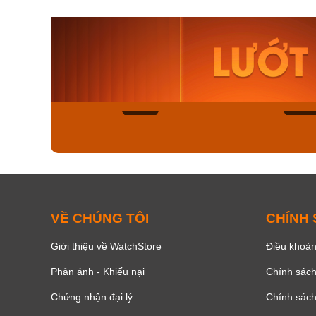
Orient Nam RA-
Casio N
AA0B05R19B
115D-1A
9.480.000₫
2.823.000
8.058.000₫
2.399.5
Mua ngay
Mua ng
150
VỀ CHÚNG TÔI
CHÍNH
Giới thiệu về WatchStore
Điều khoản
Phản ánh - Khiếu nại
Chính sác
Chứng nhận đại lý
Chính sác