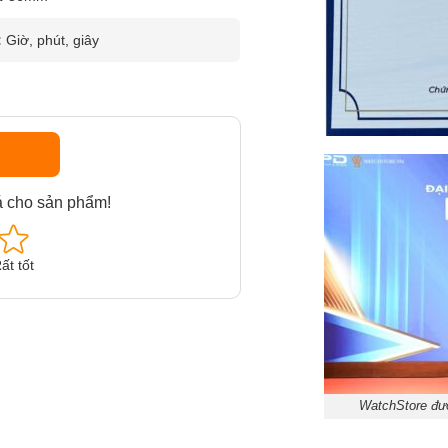
:
Giờ, phút, giây
á cho sản phẩm!
ất tốt
WatchStore đượ