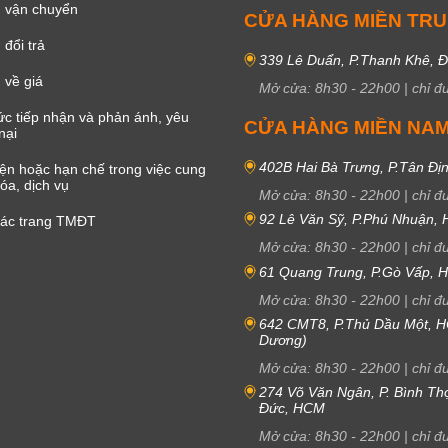
 vận chuyển
CỬA HÀNG MIỀN TR
đổi trả
339 Lê Duẩn, P.Thanh Khê, 
 về giá
Mở cửa:
8h30
-
22h00
|
chỉ đ
c tiếp nhận và phản ánh, yêu
CỬA HÀNG MIỀN NA
nại
402B Hai Bà Trưng, P.Tân Đị
iện hoặc hạn chế trong việc cung
óa, dịch vụ
Mở cửa:
8h30
-
22h00
|
chỉ đ
92 Lê Văn Sỹ, P.Phú Nhuận,
các trang TMĐT
Mở cửa:
8h30
-
22h00
|
chỉ đ
61 Quang Trung, P.Gò Vấp,
Mở cửa:
8h30
-
22h00
|
chỉ đ
642 CMT8, P.Thủ Dầu Một, H
Dương)
Mở cửa:
8h30
-
22h00
|
chỉ đ
274 Võ Văn Ngân, P. Bình Th
Đức, HCM
Mở cửa:
8h30
-
22h00
|
chỉ đ