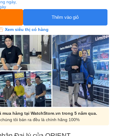
ng ngày,
ngày
Thêm vào giỏ
Xem siêu thị có hàng
 mua hàng tại WatchStore.vn trong 5 năm qua.
chúng tôi bán ra đều là chính hãng 100%
hận Đại lý của ORIENT