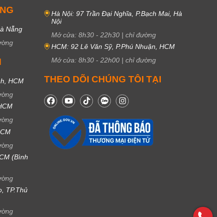
UNG
Hà Nội: 97 Trần Đại Nghĩa, P.Bạch Mai, Hà
Nội
Đà Nẵng
Mở cửa:
8h30
-
22h30
|
chỉ đường
ường
HCM: 92 Lê Văn Sỹ, P.Phú Nhuận, HCM
Mở cửa:
8h30
-
22h00
|
chỉ đường
M
THEO DÕI CHÚNG TÔI TẠI
nh, HCM
ường
 HCM
ường
 HCM
ường
CM (Bình
ường
ọ, TP.Thủ
ường