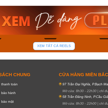
am MTS-
Casio Nam MTS-
Casio U
VDF
RS100L-1AVDF
230EL-
₫
4.276.000₫
2.117.0
50₫
3.634.600₫
1.799.
ay
Mua ngay
Mua 
85
44
XEM TẤT CẢ REELS
 SÁCH CHUNG
CỬA HÀNG MIỀN BẮ
 thanh toán
97 Trần Đại Nghĩa, P.Bạch Ma
Mở cửa:
8h30
-
22h30
|
chỉ đ
h bảo hành
58 Trần Đăng Ninh, P.Cầu Giấ
h bảo mật
Mở cửa:
8h30
-
22h00
|
chỉ đ