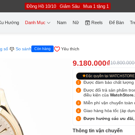
Đồng Hồ 10/10
Giảm Sâu
Mua 1 tặng 1
Xu Hướng
Danh Mục
Nam
Nữ
Reels
Để Bàn
Tr
g số
So sánh
Yêu thích
Còn hàng
9.180.000₫
10.800.000
Đặc quyền tại WATCHSTORE
Được đảm bảo chất lượng
Được đổi trả sản phẩm tro
điều kiện của
WatchStore
Miễn phí vận chuyển toàn q
Giao hàng hỏa tốc (áp dụng
Được hưởng các ưu đãi,
Thông tin vận chuyển