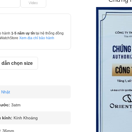
Video
o hành
1-5 năm uy tín
tại hệ thống đồng
 WatchStore
Xem địa chỉ bảo hành
dẫn chọn size
Nhật
nước:
3atm
u kính:
Kính Khoáng
:
36mm