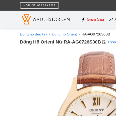
Bỏ
HOTLINE: 093.189.2222
qua
nội
dung
Giảm Sâu
Đồng hồ đeo tay
Đồng hồ Orient
RA-AG0726S30B
Đồng Hồ Orient Nữ RA-AG0726S30B
Thôn