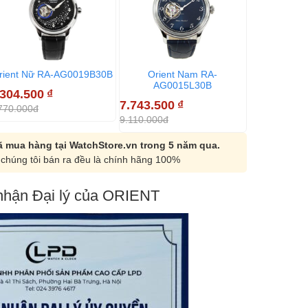
rient Nữ RA-AG0019B30B
Orient Nam RA-
Orient Nữ 
AG0015L30B
.304.500
₫
8.925.000
7.743.500
₫
770.000đ
10.500.000đ
9.110.000đ
 mua hàng tại WatchStore.vn trong 5 năm qua.
chúng tôi bán ra đều là chính hãng 100%
hận Đại lý của ORIENT