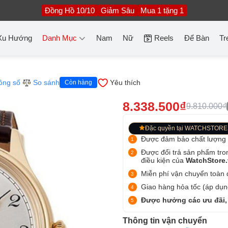
Đồng Hồ 10/10
Giảm Sâu
Mua 1 tặng 1
Xu Hướng
Danh Mục
Nam
Nữ
Reels
Để Bàn
Tr
ông số
So sánh
Yêu thích
Còn hàng
8.338.500₫
9.810.000₫
Đặc quyền tại WATCHSTORE
Được đảm bảo chất lượng
Được đổi trả sản phẩm tro
điều kiện của
WatchStore
Miễn phí vận chuyển toàn q
Giao hàng hỏa tốc (áp dụng
Được hưởng các ưu đãi,
Thông tin vận chuyển