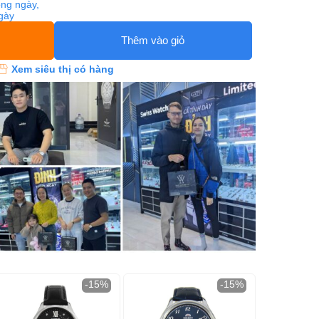
ng ngày,
ngày
Thêm vào giỏ
Xem siêu thị có hàng
-15%
-15%