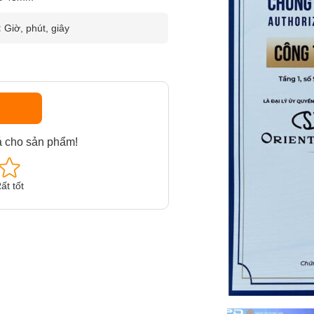
:
Giờ, phút, giây
á cho sản phẩm!
ất tốt