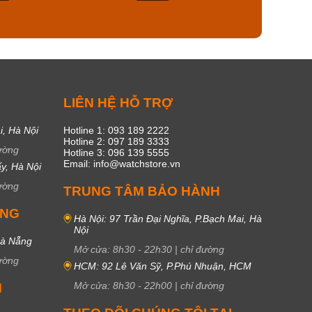
50
20
C
LIÊN HỆ HỖ TRỢ
i, Hà Nội
Hotline 1: 093 189 2222
Hotline 2: 097 189 3333
ường
Hotline 3: 096 139 5555
Email: info@watchstore.vn
y, Hà Nội
ường
TRUNG TÂM BẢO HÀNH
UNG
Hà Nội: 97 Trần Đại Nghĩa, P.Bạch Mai, Hà
Nội
Đà Nẵng
Mở cửa:
8h30
-
22h30
|
chỉ đường
ường
HCM: 92 Lê Văn Sỹ, P.Phú Nhuận, HCM
Mở cửa:
8h30
-
22h00
|
chỉ đường
M