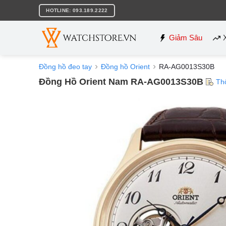
Bỏ
HOTLINE: 093.189.2222
qua
nội
dung
Giảm Sâu
Đồng hồ đeo tay
Đồng hồ Orient
RA-AG0013S30B
Đồng Hồ Orient Nam RA-AG0013S30B
Th