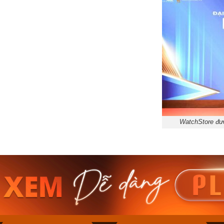
WatchStore đượ
am MTS-
Casio Nam MTS-
Casio U
VDF
RS100L-1AVDF
230EL-
₫
4.276.000₫
2.117.0
50₫
3.634.600₫
1.799.
ay
Mua ngay
Mua 