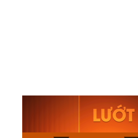
Orient Nam RA-
Casio N
AA0B05R19B
115D-1A
9.480.000₫
2.823.000
8.058.000₫
2.399.5
Mua ngay
Mua ng