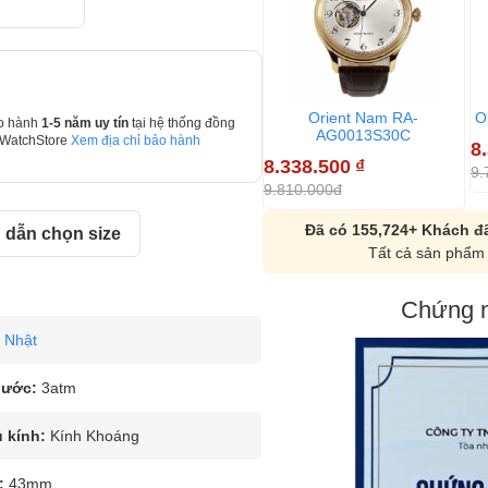
Orient Nam RA-
O
o hành
1-5 năm uy tín
tại hệ thống đồng
AG0013S30C
 WatchStore
Xem địa chỉ bảo hành
8
8.338.500
₫
9.
9.810.000đ
Đã có 155,724+ Khách đã
dẫn chọn size
Tất cả sản phẩm 
Chứng n
Nhật
nước:
3atm
u kính:
Kính Khoáng
:
43mm