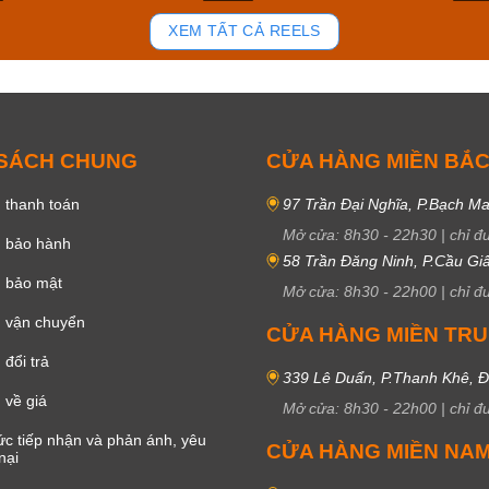
92
46
XEM TẤT CẢ REELS
 SÁCH CHUNG
CỬA HÀNG MIỀN BẮ
 thanh toán
97 Trần Đại Nghĩa, P.Bạch Ma
Mở cửa:
8h30
-
22h30
|
chỉ đ
h bảo hành
58 Trần Đăng Ninh, P.Cầu Giấ
h bảo mật
Mở cửa:
8h30
-
22h00
|
chỉ đ
 vận chuyển
CỬA HÀNG MIỀN TR
đổi trả
339 Lê Duẩn, P.Thanh Khê, 
 về giá
Mở cửa:
8h30
-
22h00
|
chỉ đ
c tiếp nhận và phản ánh, yêu
CỬA HÀNG MIỀN NA
nại