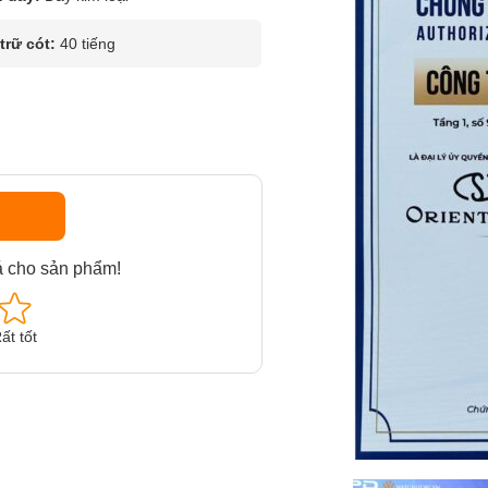
rữ cót:
40 tiếng
á cho sản phẩm!
ất tốt