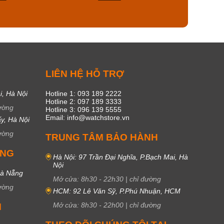
50
19
C
LIÊN HỆ HỖ TRỢ
i, Hà Nội
Hotline 1: 093 189 2222
Hotline 2: 097 189 3333
ường
Hotline 3: 096 139 5555
Email: info@watchstore.vn
y, Hà Nội
ường
TRUNG TÂM BẢO HÀNH
UNG
Hà Nội: 97 Trần Đại Nghĩa, P.Bạch Mai, Hà
Nội
Đà Nẵng
Mở cửa:
8h30
-
22h30
|
chỉ đường
ường
HCM: 92 Lê Văn Sỹ, P.Phú Nhuận, HCM
Mở cửa:
8h30
-
22h00
|
chỉ đường
M