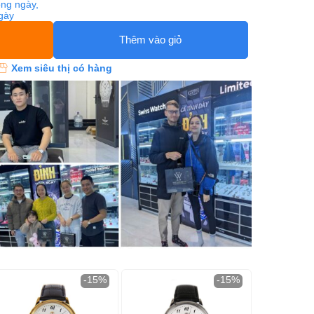
ng ngày,
ngày
Thêm vào giỏ
Xem siêu thị có hàng
-15%
-15%