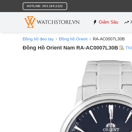
Bỏ
HOTLINE: 093.189.2222
qua
nội
dung
Giảm Sâu
Đồng hồ đeo tay
Đồng hồ Orient
RA-AC0007L30B
Đồng Hồ Orient Nam RA-AC0007L30B
Th