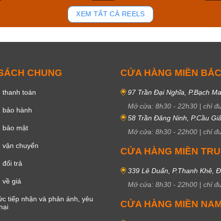
92
45
XEM TẤT CẢ REELS
 SÁCH CHUNG
CỬA HÀNG MIỀN BẮ
 thanh toán
97 Trần Đại Nghĩa, P.Bạch Ma
Mở cửa:
8h30
-
22h30
|
chỉ đ
h bảo hành
58 Trần Đăng Ninh, P.Cầu Giấ
h bảo mật
Mở cửa:
8h30
-
22h00
|
chỉ đ
 vận chuyển
CỬA HÀNG MIỀN TR
đổi trả
339 Lê Duẩn, P.Thanh Khê, 
 về giá
Mở cửa:
8h30
-
22h00
|
chỉ đ
c tiếp nhận và phản ánh, yêu
CỬA HÀNG MIỀN NA
nại