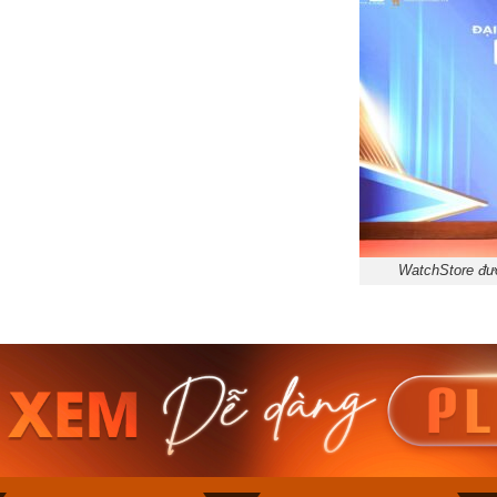
WatchStore đượ
am MTS-
Casio Nam MTS-
Casio U
VDF
RS100L-1AVDF
230EL-
₫
4.276.000₫
2.117.0
50₫
3.634.600₫
1.799.
ay
Mua ngay
Mua 