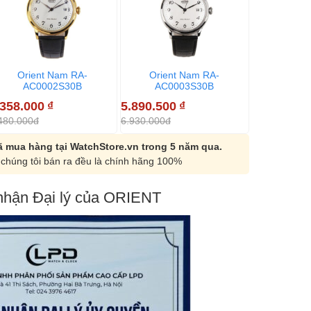
Orient Nam RA-
Orient Nam RA-
Orien
AC0002S30B
AC0003S30B
AC00
.358.000
₫
5.890.500
₫
8.092.000
480.000đ
6.930.000đ
9.520.000đ
 mua hàng tại WatchStore.vn trong 5 năm qua.
chúng tôi bán ra đều là chính hãng 100%
hận Đại lý của ORIENT