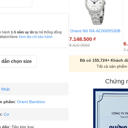
Orient Nữ RA-AC0009S30B
o hành
1-5 năm uy tín
tại hệ thống đồng
 WatchStore
Xem địa chỉ bảo hành
7.148.500
₫
6
8.410.000đ
7.
Đã có 155,724+ Khách đã
dẫn chọn size
Tất cả sản phẩm 
Chứng n
Nhật
n phẩm:
Orient Bambino
y:
Cơ
u dây:
Dây kim loại