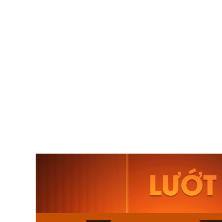
Orient Nam RA-
Casio N
AA0B05R19B
115D-1A
9.480.000₫
2.823.000
8.058.000₫
2.399.5
Mua ngay
Mua ng