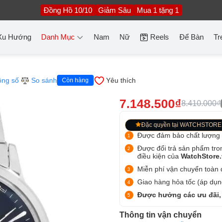
Đồng Hồ 10/10
Giảm Sâu
Mua 1 tặng 1
Xu Hướng
Danh Mục
Nam
Nữ
Reels
Để Bàn
Tr
ông số
So sánh
Yêu thích
Còn hàng
7.148.500₫
8.410.000₫
Đặc quyền tại WATCHSTORE
Được đảm bảo chất lượng
Được đổi trả sản phẩm tro
điều kiện của
WatchStore
Miễn phí vận chuyển toàn q
Giao hàng hỏa tốc (áp dụng
Được hưởng các ưu đãi,
Thông tin vận chuyển