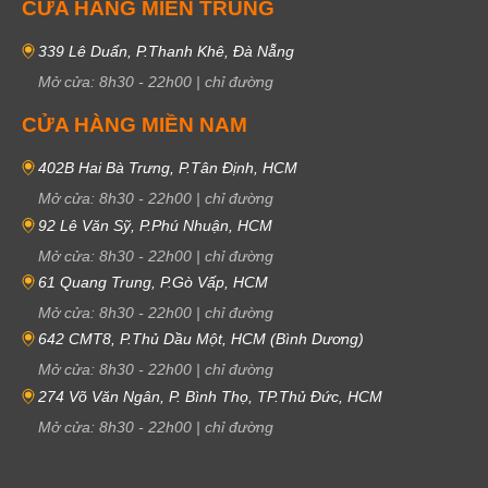
CỬA HÀNG MIỀN TRUNG
339 Lê Duẩn, P.Thanh Khê, Đà Nẵng
Mở cửa:
8h30
-
22h00
|
chỉ đường
CỬA HÀNG MIỀN NAM
402B Hai Bà Trưng, P.Tân Định, HCM
Mở cửa:
8h30
-
22h00
|
chỉ đường
92 Lê Văn Sỹ, P.Phú Nhuận, HCM
Mở cửa:
8h30
-
22h00
|
chỉ đường
61 Quang Trung, P.Gò Vấp, HCM
Mở cửa:
8h30
-
22h00
|
chỉ đường
642 CMT8, P.Thủ Dầu Một, HCM (Bình Dương)
Mở cửa:
8h30
-
22h00
|
chỉ đường
274 Võ Văn Ngân, P. Bình Thọ, TP.Thủ Đức, HCM
Mở cửa:
8h30
-
22h00
|
chỉ đường