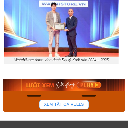
WatchStore được vinh danh Đại lý Xuất sắc 2024 – 2025
Orient Nam RA-
Casio Nam MTS-
AA0B05R19B
115D-1AVDF
9.480.000₫
2.823.000₫
8.058.000₫
2.399.550₫
Mua ngay
Mua ngay
155
88
XEM TẤT CẢ REELS