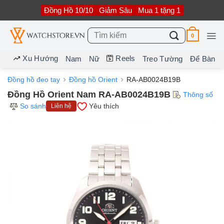
Bỏ
Đồng Hồ 10/10
Giảm Sâu
Mua 1 tặng 1
qua
nội
dung
Tìm
0
kiếm:
Xu Hướng
Reels
Nam
Nữ
Treo Tường
Để Bàn
Đồng hồ đeo tay
Đồng hồ Orient
RA-AB0024B19B
Đồng Hồ Orient Nam RA-AB0024B19B
Thông số
So sánh
Yêu thích
Liên hệ