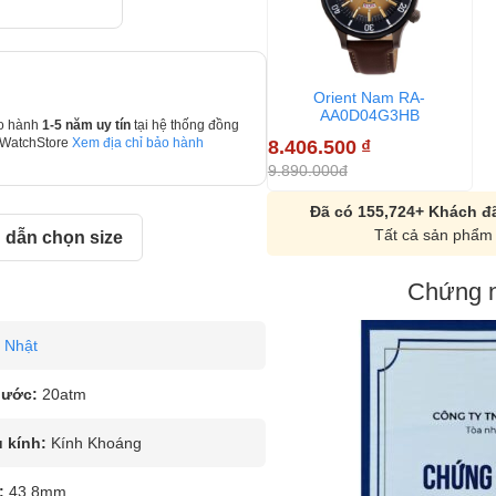
Orient Nam RA-
AA0D04G3HB
o hành
1-5 năm uy tín
tại hệ thống đồng
8.406.500
₫
 WatchStore
Xem địa chỉ bảo hành
9.890.000đ
Đã có 155,724+ Khách đã
Tất cả sản phẩm 
dẫn chọn size
Chứng n
Nhật
nước:
20atm
u kính:
Kính Khoáng
:
43.8mm