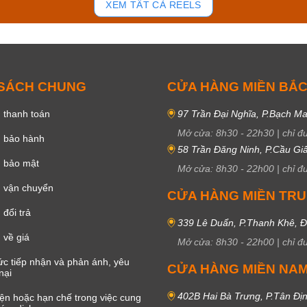
XEM TẤT CẢ REELS
 SÁCH CHUNG
CỬA HÀNG MIỀN BẮ
 thanh toán
97 Trần Đại Nghĩa, P.Bạch Ma
Mở cửa:
8h30
-
22h30
|
chỉ đ
h bảo hành
58 Trần Đăng Ninh, P.Cầu Giấ
h bảo mật
Mở cửa:
8h30
-
22h00
|
chỉ đ
 vận chuyển
CỬA HÀNG MIỀN TR
đổi trả
339 Lê Duẩn, P.Thanh Khê, 
 về giá
Mở cửa:
8h30
-
22h00
|
chỉ đ
c tiếp nhận và phản ánh, yêu
CỬA HÀNG MIỀN NA
nại
402B Hai Bà Trưng, P.Tân Đị
iện hoặc hạn chế trong việc cung