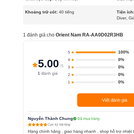
Khoảng trữ cót:
40 tiếng
Tiện ích
Diver, Gi
1 đánh giá cho
Orient Nam RA-AA0D02R3HB
100%
5
0%
5.00
4
/5
0%
3
1
đánh giá
0%
2
0%
1
Viết đánh giá
Nguyễn Thành Chung
Đã mua hàng
Cực kỳ hài lòng
Hàng chính hãng , giao hàng nhanh , shop hỗ trợ nhiệt 