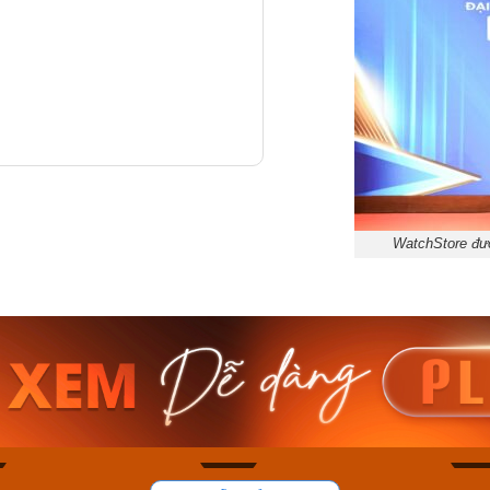
WatchStore đượ
am MTS-
Casio Nam MTS-
Casio U
VDF
RS100L-1AVDF
230EL-
₫
4.276.000₫
2.117.0
50₫
3.634.600₫
1.799.
ay
Mua ngay
Mua 
82
39