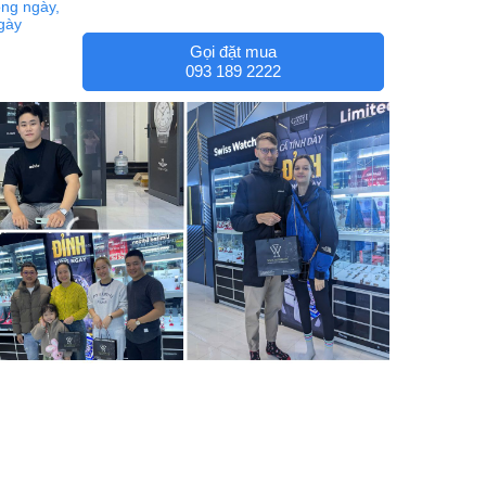
ng ngày,
ngày
Gọi đặt mua
093 189 2222