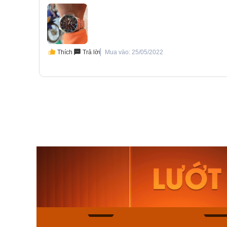
Thích
Trả lời
Mua vào: 25/05/2022
Orient Nam RA-
Casio N
AA0B05R19B
115D-1A
9.480.000₫
2.823.000
8.058.000₫
2.399.5
Mua ngay
Mua ng
140