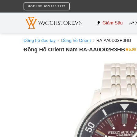
Bỏ
HOTLINE: 093.189.2222
qua
nội
dung
Giảm Sâu
Đồng hồ đeo tay
Đồng hồ Orient
RA-AA0D02R3HB
Đồng Hồ Orient Nam RA-AA0D02R3HB
5.00