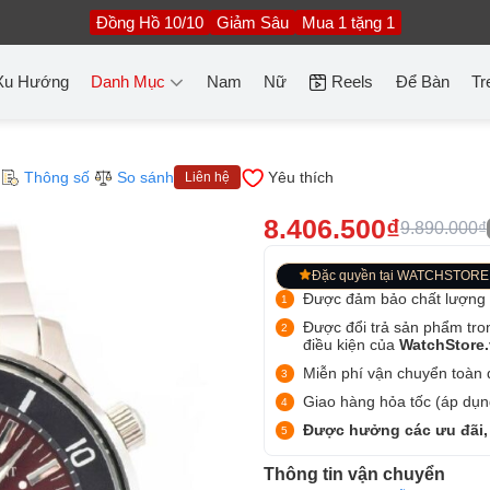
Đồng Hồ 10/10
Giảm Sâu
Mua 1 tặng 1
Xu Hướng
Danh Mục
Nam
Nữ
Reels
Để Bàn
Tr
Thông số
So sánh
Yêu thích
Liên hệ
8.406.500₫
9.890.000₫
Đặc quyền tại WATCHSTORE
Được đảm bảo chất lượng
Được đổi trả sản phẩm tro
điều kiện của
WatchStore
Miễn phí vận chuyển toàn q
Giao hàng hỏa tốc (áp dụng
Được hưởng các ưu đãi,
Thông tin vận chuyển