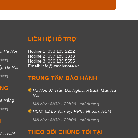
C
LIÊN HỆ HỖ TRỢ
i, Hà Nội
Hotline 1: 093 189 2222
Hotline 2: 097 189 3333
ường
Hotline 3: 096 139 5555
Email: info@watchstore.vn
y, Hà Nội
ường
TRUNG TÂM BẢO HÀNH
UNG
Hà Nội: 97 Trần Đại Nghĩa, P.Bạch Mai, Hà
Nội
Đà Nẵng
Mở cửa:
8h30
-
22h30
|
chỉ đường
ường
HCM: 92 Lê Văn Sỹ, P.Phú Nhuận, HCM
Mở cửa:
8h30
-
22h00
|
chỉ đường
M
THEO DÕI CHÚNG TÔI TẠI
nh, HCM