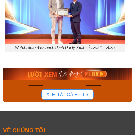
WatchStore được vinh danh Đại lý Xuất sắc 2024 – 2025
Orient Nam RA-
Casio Nam MTS-
AA0B05R19B
115D-1AVDF
9.480.000₫
2.823.000₫
8.058.000₫
2.399.550₫
Mua ngay
Mua ngay
154
87
XEM TẤT CẢ REELS
VỀ CHÚNG TÔI