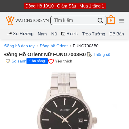
Bỏ
Đồng Hồ 10/10
Giảm Sâu
Mua 1 tặng 1
qua
nội
dung
Tìm
0
kiếm:
Xu Hướng
Reels
Nam
Nữ
Treo Tường
Để Bàn
Đồng hồ đeo tay
Đồng hồ Orient
FUNG7003B0
Đồng Hồ Orient Nữ FUNG7003B0
Thông số
So sánh
Yêu thích
Còn hàng