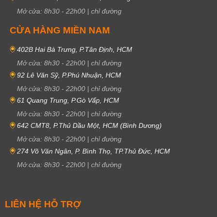
Mở cửa:
8h30
-
22h00
|
chỉ đường
CỬA HÀNG MIỀN NAM
402B Hai Bà Trưng, P.Tân Định, HCM
Mở cửa:
8h30
-
22h00
|
chỉ đường
92 Lê Văn Sỹ, P.Phú Nhuận, HCM
Mở cửa:
8h30
-
22h00
|
chỉ đường
61 Quang Trung, P.Gò Vấp, HCM
Mở cửa:
8h30
-
22h00
|
chỉ đường
642 CMT8, P.Thủ Dầu Một, HCM (Bình Dương)
Mở cửa:
8h30
-
22h00
|
chỉ đường
274 Võ Văn Ngân, P. Bình Thọ, TP.Thủ Đức, HCM
Mở cửa:
8h30
-
22h00
|
chỉ đường
LIÊN HỆ HỖ TRỢ