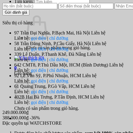
Tìm kiếm:
0
Gửi đánh giá
Siêu thị có hàng
97 Trần Đại Nghĩa, P.Bạch Mai, Hà Nội
Liên hệ
Liên hệ:
gọi điện
|
chỉ đường
58 Trần Đăng Ninh, P.Cầu Giấy, Hà Nội
Liên hệ
Chưa có sản phẩm trong giỏ hàng.
Liên hệ:
gọi điện
|
chỉ đường
339 Lê Duẩn, P.Thanh Khê, Đà Nẵng
Liên hệ
(
0
)
Liên hệ:
gọi điện
|
chỉ đường
642 CMT8, P.Thủ Dầu Một, HCM (Bình Dương)
Liên hệ
0
Liên hệ:
gọi điện
|
chỉ đường
Giỏ hàng
92 Lê Văn Sỹ, P.Phú Nhuận, HCM
Liên hệ
Liên hệ:
gọi điện
|
chỉ đường
61 Quang Trung, P.Gò Vấp, HCM
Liên hệ
Liên hệ:
gọi điện
|
chỉ đường
402B Hai Bà Trưng, P.Tân Định, HCM
Liên hệ
Liên hệ:
gọi điện
|
chi đường
Chưa có sản phẩm trong giỏ hàng.
249.000.000₫
388.000.000₫
-36%
Đặc quyền tại WATCHSTORE