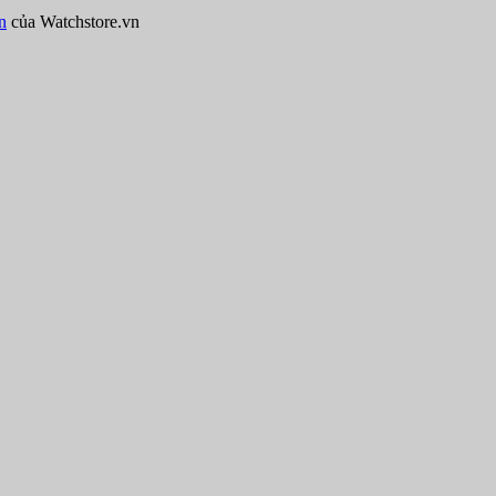
n
của Watchstore.vn