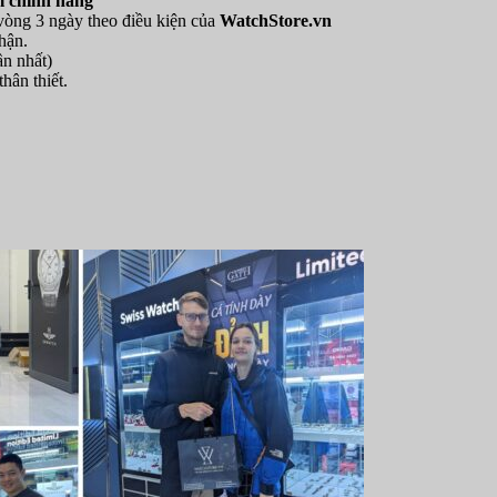
 chính hãng
 vòng 3 ngày theo điều kiện của
WatchStore.vn
hận.
ần nhất)
hân thiết.