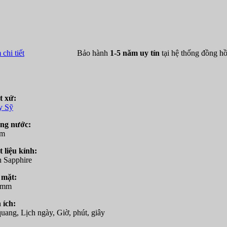
chi tiết
Bảo hành
1-5 năm uy tín
tại hệ thống đồng 
t xứ:
y Sỹ
ng nước:
tm
 liệu kính:
 Sapphire
 mặt:
5mm
 ích:
uang, Lịch ngày, Giờ, phút, giây