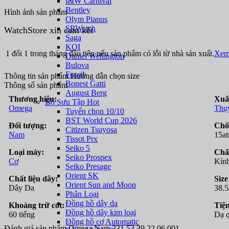
I&W Carnival
Bentley
Hình ảnh sản phẩm
Olym Pianus
SRWatch
WatchStore xin cam kết
Saga
KOI
1 đổi 1 trong tháng đầu tiên nếu sản phẩm có lỗi từ nhà sản xuất.
Xem 
Daniel Wellington
Bulova
Fossil
Thông tin sản phẩm
Hướng dẫn chọn size
Bonest Gatti
Thông số sản phẩm
August Berg
Thương hiệu:
Xuấ
Bộ Sưu Tập Hot
Omega
Thụ
Tuyển chọn 10/10
BST World Cup 2026
Đối tượng:
Chố
Citizen Tsuyosa
Nam
15a
Tissot Prx
Seiko 5
Loại máy:
Chất
Seiko Prospex
Cơ
Kính
Seiko Presage
Orient SK
Chất liệu dây:
Size
Orient Sun and Moon
Dây Da
38.
Phân Loại
Đồng hồ dây da
Khoảng trữ cót:
Tiện
Đồng hồ dây kim loại
60 tiếng
Dạ q
Đồng hồ cơ Automatic
Đánh giá sản phẩm Omega Nam 231.53.39.22.06.001