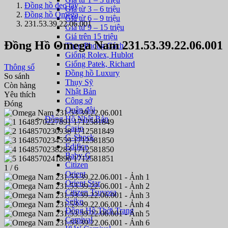
Đồng hồ đeo tay
Giá từ 3 – 6 triệu
Đồng hồ Omega
Giá từ 6 – 9 triệu
231.53.39.22.06.001
Giá từ 9 – 15 triệu
Giá trên 15 triệu
Đồng Hồ Omega Nam 231.53.39.22.06.001
Theo Phong Cách
Giống Rolex, Hublot
Giống Patek, Richard
Thông số
Đồng hồ Luxury
So sánh
Thụy Sỹ
Còn hàng
Nhật Bản
Yêu thích
Công sở
Đóng
Quân đội
Đồng Hồ Nhật Bản
Casio
G-Shock
Edifice
Baby-G
Citizen
1
/ 6
Orient
Orient Star
Citizen Tsuyosa
Seiko
Đồng Hồ Thời Trang
Carnival