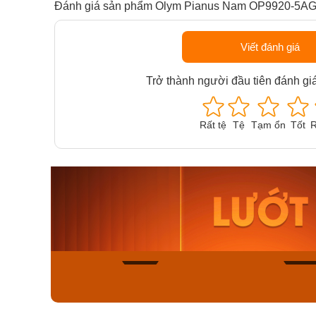
Đánh giá sản phẩm Olym Pianus Nam OP9920-5A
Viết đánh giá
Trở thành người đầu tiên đánh gi
Rất tệ
Tệ
Tạm ổn
Tốt
R
Orient Nam RA-
Casio N
AA0B05R19B
115D-1A
9.480.000₫
2.823.000
8.058.000₫
2.399.5
Mua ngay
Mua ng
136