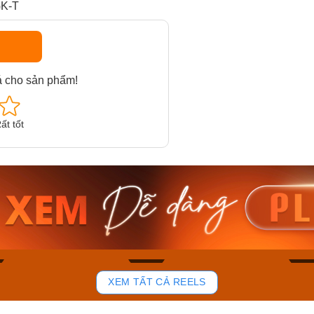
GK-T
á cho sản phẩm!
ất tốt
am MTS-
Casio Nam MTS-
Casio U
VDF
RS100L-1AVDF
230EL-
₫
4.276.000₫
2.117.0
50₫
3.634.600₫
1.799.
ay
Mua ngay
Mua 
81
37
XEM TẤT CẢ REELS