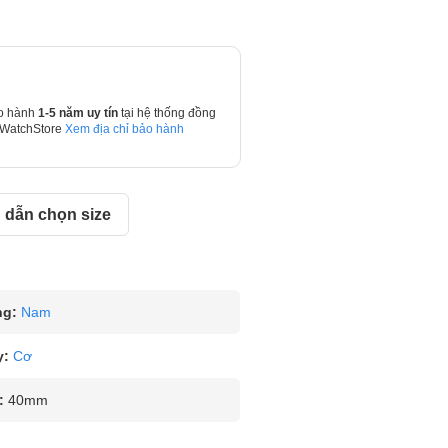
o hành
1-5 năm uy tín
tại hệ thống đồng
 WatchStore
Xem địa chỉ bảo hành
dẫn chọn size
ng:
Nam
y:
Cơ
:
40mm