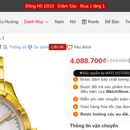
Đồng Hồ 10/10
Giảm Sâu
Mua 1 tặng 1
Xu Hướng
Danh Mục
Nam
Nữ
Reels
Để Bàn
Tr
-T
T
Thông số
So sánh
Yêu thích
Liên hệ
4.088.700₫
5.310.000₫
Đặc quyền tại WATCHSTORE
Được đảm bảo chất lượng
Được đổi trả sản phẩm tro
điều kiện của
WatchStore
Miễn phí vận chuyển toàn q
Giao hàng hỏa tốc (áp dụng
Được hưởng các ưu đãi,
Thông tin vận chuyển