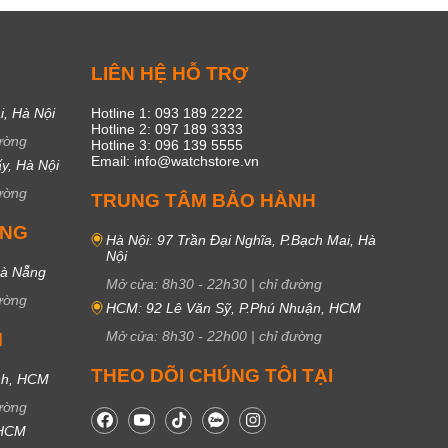
C
LIÊN HỆ HỖ TRỢ
i, Hà Nội
Hotline 1: 093 189 2222
Hotline 2: 097 189 3333
ường
Hotline 3: 096 139 5555
Email: info@watchstore.vn
y, Hà Nội
ường
TRUNG TÂM BẢO HÀNH
UNG
Hà Nội: 97 Trần Đại Nghĩa, P.Bạch Mai, Hà
Nội
Đà Nẵng
Mở cửa:
8h30
-
22h30
|
chỉ đường
ường
HCM: 92 Lê Văn Sỹ, P.Phú Nhuận, HCM
Mở cửa:
8h30
-
22h00
|
chỉ đường
M
THEO DÕI CHÚNG TÔI TẠI
nh, HCM
ường
 HCM