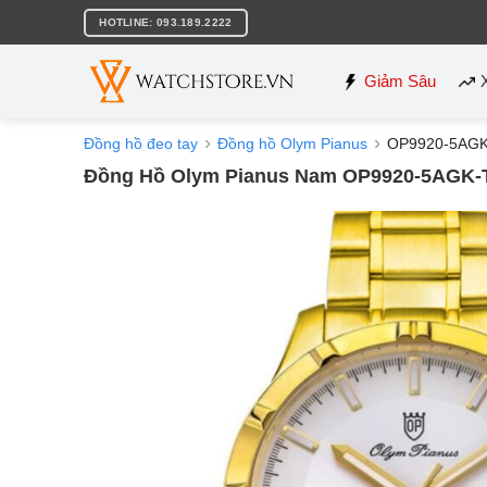
Bỏ
HOTLINE: 093.189.2222
qua
nội
dung
Giảm Sâu
Đồng hồ đeo tay
Đồng hồ Olym Pianus
OP9920-5AGK
Đồng Hồ Olym Pianus Nam OP9920-5AGK-