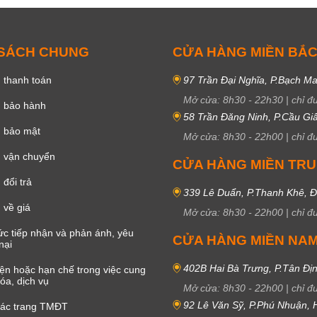
 SÁCH CHUNG
CỬA HÀNG MIỀN BẮ
 thanh toán
97 Trần Đại Nghĩa, P.Bạch Ma
Mở cửa:
8h30
-
22h30
|
chỉ đ
h bảo hành
58 Trần Đăng Ninh, P.Cầu Giấ
h bảo mật
Mở cửa:
8h30
-
22h00
|
chỉ đ
 vận chuyển
CỬA HÀNG MIỀN TR
đổi trả
339 Lê Duẩn, P.Thanh Khê, 
 về giá
Mở cửa:
8h30
-
22h00
|
chỉ đ
c tiếp nhận và phản ánh, yêu
CỬA HÀNG MIỀN NA
nại
402B Hai Bà Trưng, P.Tân Đị
iện hoặc hạn chế trong việc cung
óa, dịch vụ
Mở cửa:
8h30
-
22h00
|
chỉ đ
92 Lê Văn Sỹ, P.Phú Nhuận,
các trang TMĐT