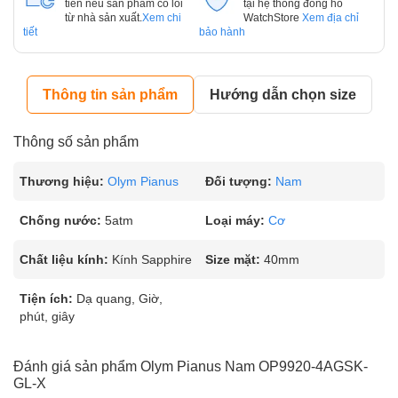
tiên nếu sản phẩm có lỗi
tại hệ thống đồng hồ
từ nhà sản xuất.
Xem chi
WatchStore
Xem địa chỉ
tiết
bảo hành
Thông tin sản phẩm
Hướng dẫn chọn size
Thông số sản phẩm
Thương hiệu:
Olym Pianus
Đối tượng:
Nam
Chống nước:
5atm
Loại máy:
Cơ
Chất liệu kính:
Kính Sapphire
Size mặt:
40mm
Tiện ích:
Dạ quang, Giờ,
phút, giây
Đánh giá sản phẩm Olym Pianus Nam OP9920-4AGSK-
GL-X