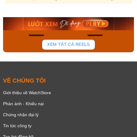
Orient Nam RA-
Casio Nam MTS-
AA0B05R19B
115D-1AVDF
9.480.000₫
2.823.000₫
8.058.000₫
2.399.550₫
Mua ngay
Mua ngay
168
95
XEM TẤT CẢ REELS
VỀ CHÚNG TÔI
Giới thiệu về WatchStore
Phản ánh - Khiếu nại
Chứng nhận đại lý
Tin tức công ty
Top list đồng hồ