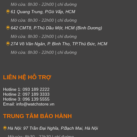
Mở cửa:
8h30
-
22h00
|
chỉ đường
61 Quang Trung, P.Gò Vấp, HCM
Mở cửa:
8h30
-
22h00
|
chỉ đường
642 CMT8, P.Thủ Dầu Một, HCM (Bình Dương)
Mở cửa:
8h30
-
22h00
|
chỉ đường
274 Võ Văn Ngân, P. Bình Thọ, TP.Thủ Đức, HCM
Mở cửa:
8h30
-
22h00
|
chỉ đường
LIÊN HỆ HỖ TRỢ
Hotline 1: 093 189 2222
Hotline 2: 097 189 3333
Hotline 3: 096 139 5555
Email: info@watchstore.vn
TRUNG TÂM BẢO HÀNH
Hà Nội: 97 Trần Đại Nghĩa, P.Bạch Mai, Hà Nội
Mở cửa:
8h30
-
22h30
|
chỉ đường