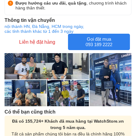
Được hưởng các ưu đãi, quà tặng
, chương trình khách
hàng thân thiết.
Thông tin vận chuyển
nội thành HN, Đà Nẵng, HCM trong ngày,
các tỉnh thành khác từ 1 đến 3 ngày
Gọi đặt mua
Liên hệ đặt hàng
093 189 2222
Có thể bạn cũng thích
Đã có 155,724+ Khách đã mua hàng tại WatchStore.vn
trong 5 năm qua.
Tất cả sản phẩm chúng tôi bán ra đều là chính hãng 100%