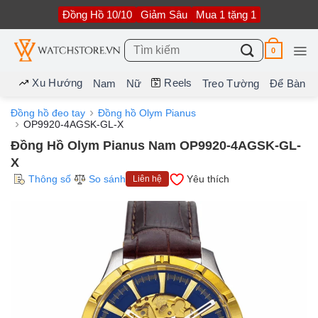
Bỏ
Đồng Hồ 10/10
Giảm Sâu
Mua 1 tặng 1
qua
nội
dung
Tìm
0
kiếm:
Xu Hướng
Reels
Nam
Nữ
Treo Tường
Để Bàn
Đồng hồ đeo tay
Đồng hồ Olym Pianus
OP9920-4AGSK-GL-X
Đồng Hồ Olym Pianus Nam OP9920-4AGSK-GL-
X
Thông số
So sánh
Yêu thích
Liên hệ