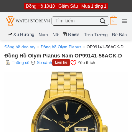
Bỏ
Đồng Hồ 10/10
Giảm Sâu
Mua 1 tặng 1
qua
nội
dung
Tìm
0
kiếm:
Xu Hướng
Reels
Nam
Nữ
Treo Tường
Để Bàn
Đồng hồ đeo tay
Đồng hồ Olym Pianus
OP99141-56AGK-D
Đồng Hồ Olym Pianus Nam OP99141-56AGK-D
Thông số
So sánh
Yêu thích
Liên hệ