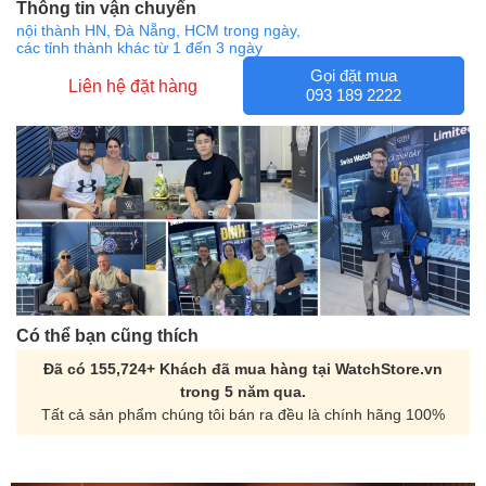
Thông tin vận chuyển
nội thành HN, Đà Nẵng, HCM trong ngày,
các tỉnh thành khác từ 1 đến 3 ngày
Gọi đặt mua
Liên hệ đặt hàng
093 189 2222
Có thể bạn cũng thích
Đã có 155,724+ Khách đã mua hàng tại WatchStore.vn
trong 5 năm qua.
Tất cả sản phẩm chúng tôi bán ra đều là chính hãng 100%
Orient Nam RA-
Casio Nam MTS-
AA0B05R19B
115D-1AVDF
9.480.000₫
2.823.000₫
8.058.000₫
2.399.550₫