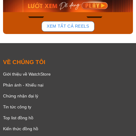
Mua ngay
Mua ngay
172
98
XEM TẤT CẢ REELS
VỀ CHÚNG TÔI
Giới thiệu về WatchStore
Phản ánh - Khiếu nại
Chứng nhận đại lý
Tin tức công ty
Top list đồng hồ
Kiến thức đồng hồ