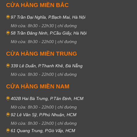
CỬA HÀNG MIỀN BẮC
97 Trần Đại Nghĩa, P.Bạch Mai, Hà Nội
Mở cửa:
8h30
-
22h30
|
chỉ đường
58 Trần Đăng Ninh, P.Cầu Giấy, Hà Nội
Mở cửa:
8h30
-
22h00
|
chỉ đường
CỬA HÀNG MIỀN TRUNG
339 Lê Duẩn, P.Thanh Khê, Đà Nẵng
Mở cửa:
8h30
-
22h00
|
chỉ đường
CỬA HÀNG MIỀN NAM
402B Hai Bà Trưng, P.Tân Định, HCM
Mở cửa:
8h30
-
22h00
|
chỉ đường
92 Lê Văn Sỹ, P.Phú Nhuận, HCM
Mở cửa:
8h30
-
22h00
|
chỉ đường
61 Quang Trung, P.Gò Vấp, HCM