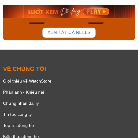
8.058.000₫
2.399.550₫
Mua ngay
Mua ngay
156
89
XEM TẤT CẢ REELS
VỀ CHÚNG TÔI
Giới thiệu về WatchStore
Phản ánh - Khiếu nại
Chứng nhận đại lý
Tin tức công ty
Top list đồng hồ
Kiến thức đồng hồ