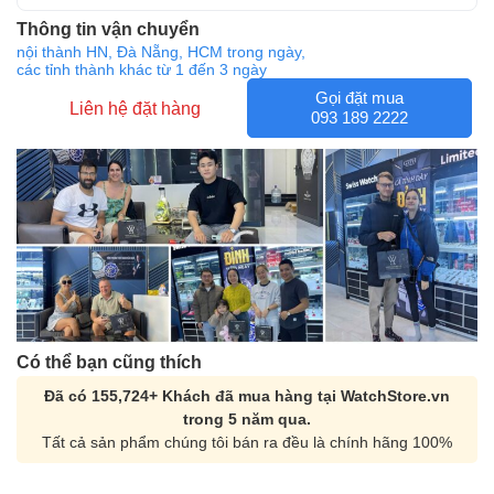
Thông tin vận chuyển
nội thành HN, Đà Nẵng, HCM trong ngày,
các tỉnh thành khác từ 1 đến 3 ngày
Gọi đặt mua
Liên hệ đặt hàng
093 189 2222
Có thể bạn cũng thích
Đã có 155,724+ Khách đã mua hàng tại WatchStore.vn
trong 5 năm qua.
Tất cả sản phẩm chúng tôi bán ra đều là chính hãng 100%
Orient Nam RA-
Casio Nam MTS-
AA0B05R19B
115D-1AVDF
9.480.000₫
2.823.000₫