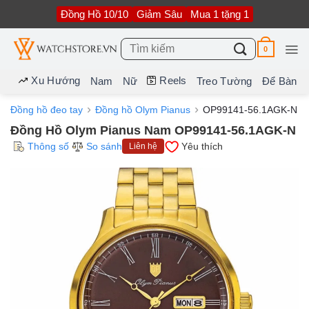
Bỏ
Đồng Hồ 10/10
Giảm Sâu
Mua 1 tặng 1
qua
nội
dung
Tìm
0
kiếm:
Xu Hướng
Reels
Nam
Nữ
Treo Tường
Để Bàn
Đồng hồ đeo tay
Đồng hồ Olym Pianus
OP99141-56.1AGK-N
Đồng Hồ Olym Pianus Nam OP99141-56.1AGK-N
Thông số
So sánh
Yêu thích
Liên hệ