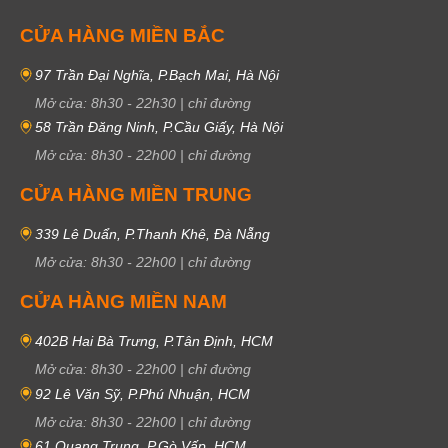
CỬA HÀNG MIỀN BẮC
97 Trần Đại Nghĩa, P.Bạch Mai, Hà Nội
Mở cửa:
8h30
-
22h30
|
chỉ đường
58 Trần Đăng Ninh, P.Cầu Giấy, Hà Nội
Mở cửa:
8h30
-
22h00
|
chỉ đường
CỬA HÀNG MIỀN TRUNG
339 Lê Duẩn, P.Thanh Khê, Đà Nẵng
Mở cửa:
8h30
-
22h00
|
chỉ đường
CỬA HÀNG MIỀN NAM
402B Hai Bà Trưng, P.Tân Định, HCM
Mở cửa:
8h30
-
22h00
|
chỉ đường
92 Lê Văn Sỹ, P.Phú Nhuận, HCM
Mở cửa:
8h30
-
22h00
|
chỉ đường
61 Quang Trung, P.Gò Vấp, HCM