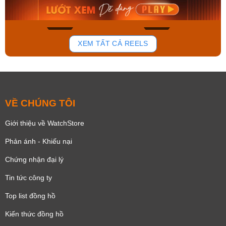
Mua ngay
Mua ngay
196
111
XEM TẤT CẢ REELS
VỀ CHÚNG TÔI
Giới thiệu về WatchStore
Phản ánh - Khiếu nại
Chứng nhận đại lý
Tin tức công ty
Top list đồng hồ
Kiến thức đồng hồ