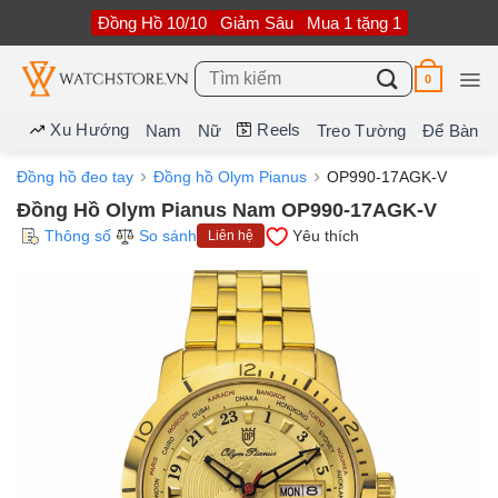
Bỏ
Đồng Hồ 10/10
Giảm Sâu
Mua 1 tặng 1
qua
nội
dung
Tìm
0
kiếm:
Xu Hướng
Reels
Nam
Nữ
Treo Tường
Để Bàn
Đồng hồ đeo tay
Đồng hồ Olym Pianus
OP990-17AGK-V
Đồng Hồ Olym Pianus Nam OP990-17AGK-V
Thông số
So sánh
Yêu thích
Liên hệ