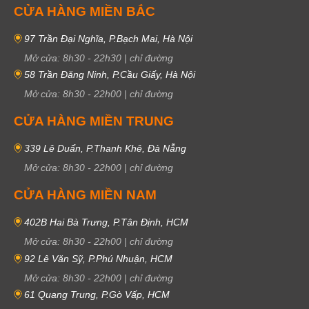
CỬA HÀNG MIỀN BẮC
97 Trần Đại Nghĩa, P.Bạch Mai, Hà Nội
Mở cửa:
8h30
-
22h30
|
chỉ đường
58 Trần Đăng Ninh, P.Cầu Giấy, Hà Nội
Mở cửa:
8h30
-
22h00
|
chỉ đường
CỬA HÀNG MIỀN TRUNG
339 Lê Duẩn, P.Thanh Khê, Đà Nẵng
Mở cửa:
8h30
-
22h00
|
chỉ đường
CỬA HÀNG MIỀN NAM
402B Hai Bà Trưng, P.Tân Định, HCM
Mở cửa:
8h30
-
22h00
|
chỉ đường
92 Lê Văn Sỹ, P.Phú Nhuận, HCM
Mở cửa:
8h30
-
22h00
|
chỉ đường
61 Quang Trung, P.Gò Vấp, HCM