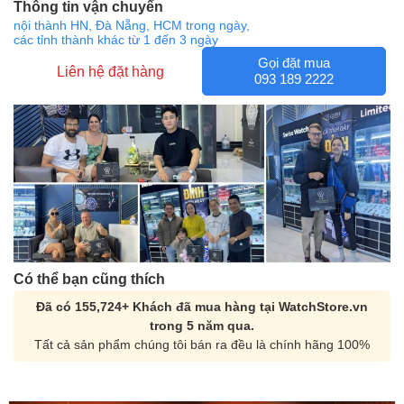
Thông tin vận chuyển
nội thành HN, Đà Nẵng, HCM trong ngày,
các tỉnh thành khác từ 1 đến 3 ngày
Gọi đặt mua
Liên hệ đặt hàng
093 189 2222
Có thể bạn cũng thích
Đã có 155,724+ Khách đã mua hàng tại WatchStore.vn
trong 5 năm qua.
Tất cả sản phẩm chúng tôi bán ra đều là chính hãng 100%
Orient Nam RA-
Casio Nam MTS-
AA0B05R19B
115D-1AVDF
9.480.000₫
2.823.000₫
8.058.000₫
2.399.550₫