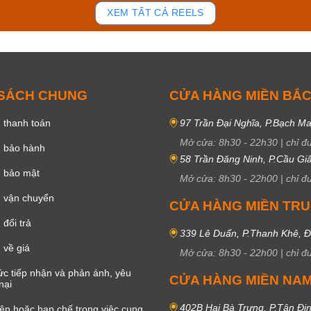
83
42
XEM TẤT CẢ REELS
 SÁCH CHUNG
CỬA HÀNG MIỀN BẮ
 thanh toán
97 Trần Đại Nghĩa, P.Bạch Ma
Mở cửa:
8h30
-
22h30
|
chỉ đ
h bảo hành
58 Trần Đăng Ninh, P.Cầu Giấ
h bảo mật
Mở cửa:
8h30
-
22h00
|
chỉ đ
 vận chuyển
CỬA HÀNG MIỀN TR
đổi trả
339 Lê Duẩn, P.Thanh Khê, 
 về giá
Mở cửa:
8h30
-
22h00
|
chỉ đ
c tiếp nhận và phản ánh, yêu
CỬA HÀNG MIỀN NA
nại
402B Hai Bà Trưng, P.Tân Đị
iện hoặc hạn chế trong việc cung