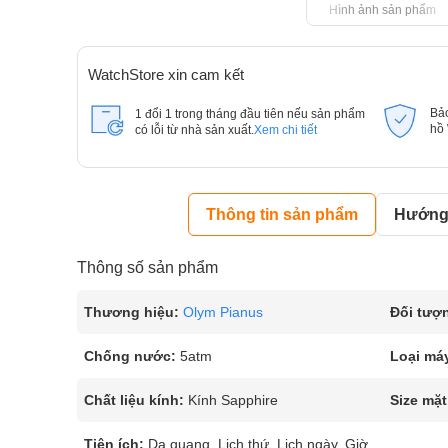
Hình ảnh sản phẩm
WatchStore xin cam kết
Bả
1 đổi 1 trong tháng đầu tiên nếu sản phẩm
hồ
có lỗi từ nhà sản xuất.
Xem chi tiết
Thông tin sản phẩm
Hướng 
Thông số sản phẩm
Thương hiệu:
Olym Pianus
Đối tượ
Chống nước:
5atm
Loại má
Chất liệu kính:
Kính Sapphire
Size mặt
Tiện ích:
Dạ quang, Lịch thứ, Lịch ngày, Giờ,