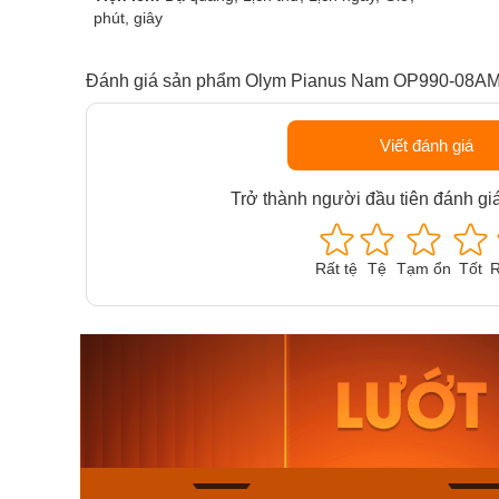
phút, giây
Đánh giá sản phẩm Olym Pianus Nam OP990-08A
Viết đánh giá
Trở thành người đầu tiên đánh gi
Rất tệ
Tệ
Tạm ổn
Tốt
R
Orient Nam RA-
Casio N
AA0B05R19B
115D-1A
9.480.000₫
2.823.000
8.058.000₫
2.399.5
Mua ngay
Mua ng