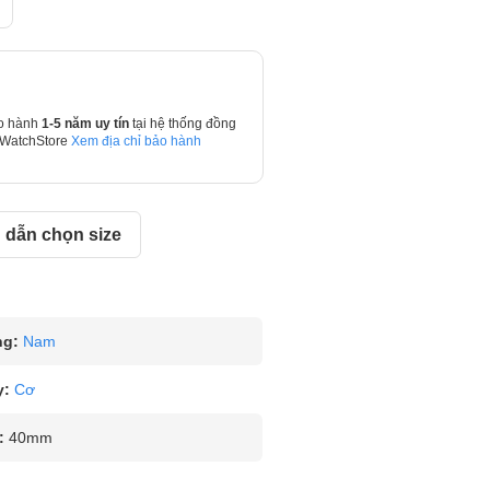
o hành
1-5 năm uy tín
tại hệ thống đồng
 WatchStore
Xem địa chỉ bảo hành
dẫn chọn size
ng:
Nam
y:
Cơ
:
40mm