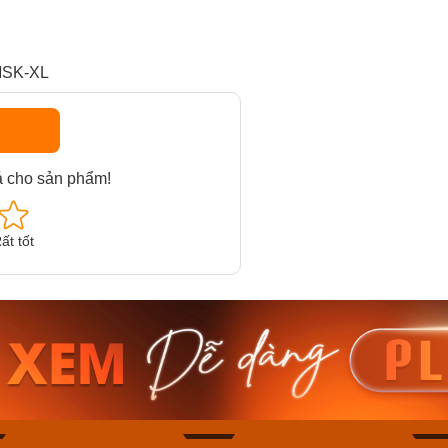
MSK-XL
á cho sản phẩm!
ất tốt
am MTS-
Casio Nam MTS-
Casio U
VDF
RS100L-1AVDF
230EL-
₫
4.276.000₫
2.117.0
50₫
3.634.600₫
1.799.
ay
Mua ngay
Mua 