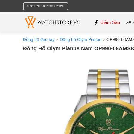
Bỏ
HOTLINE: 093.189.2222
qua
nội
dung
Giảm Sâu
Đồng hồ đeo tay
Đồng hồ Olym Pianus
OP990-08AM
Đồng Hồ Olym Pianus Nam OP990-08AMS