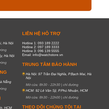
49
17
C
LIÊN HỆ HỖ TRỢ
i, Hà Nội
Hotline 1: 093 189 2222
Hotline 2: 097 189 3333
ường
Hotline 3: 096 139 5555
Email: info@watchstore.vn
y, Hà Nội
ường
TRUNG TÂM BẢO HÀNH
UNG
Hà Nội: 97 Trần Đại Nghĩa, P.Bạch Mai, Hà
Nội
Đà Nẵng
Mở cửa:
8h30
-
22h30
|
chỉ đường
ường
HCM: 92 Lê Văn Sỹ, P.Phú Nhuận, HCM
Mở cửa:
8h30
-
22h00
|
chỉ đường
M
THEO DÕI CHÚNG TÔI TẠI
nh, HCM