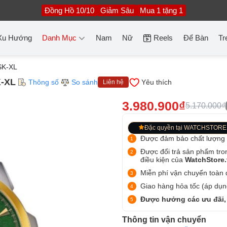
Đồng Hồ 10/10
Giảm Sâu
Mua 1 tặng 1
Xu Hướng
Danh Mục
Nam
Nữ
Reels
Để Bàn
Tr
SK-XL
K-XL
Thông số
So sánh
Yêu thích
Liên hệ
3.980.900₫
5.170.000₫
Đặc quyền tại WATCHSTORE
Được đảm bảo chất lượng
Được đổi trả sản phẩm tro
điều kiện của
WatchStore
Miễn phí vận chuyển toàn q
Giao hàng hỏa tốc (áp dụng
Được hưởng các ưu đãi,
Thông tin vận chuyển