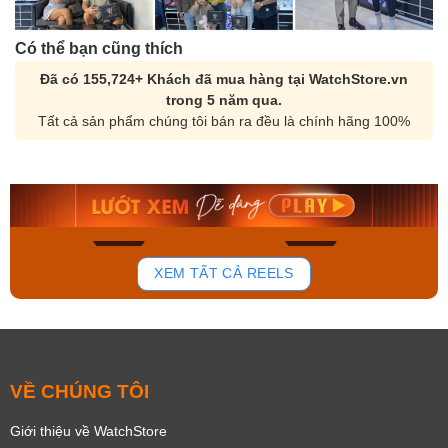
Có thể bạn cũng thích
Đã có 155,724+ Khách đã mua hàng tại WatchStore.vn
trong 5 năm qua.
Tất cả sản phẩm chúng tôi bán ra đều là chính hãng 100%
Orient Nam RA-
Casio Nam MTS-
AA0B05R19B
115D-1AVDF
9.480.000₫
2.823.000₫
8.058.000₫
2.399.550₫
Mua ngay
Mua ngay
169
96
XEM TẤT CẢ REELS
VỀ CHÚNG TÔI
Giới thiệu về WatchStore