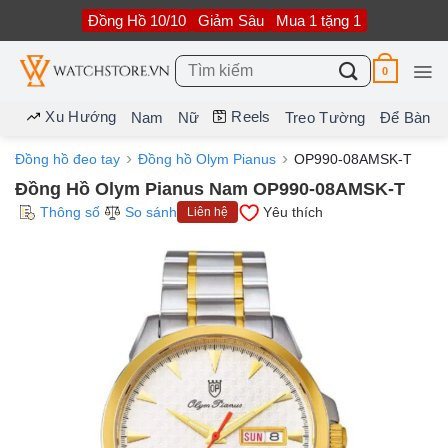
Bỏ
Đồng Hồ 10/10
Giảm Sâu
Mua 1 tặng 1
qua
nội
dung
Tìm
0
kiếm:
Xu Hướng
Reels
Nam
Nữ
Treo Tường
Để Bàn
Đồng hồ đeo tay
Đồng hồ Olym Pianus
OP990-08AMSK-T
Đồng Hồ Olym Pianus Nam OP990-08AMSK-T
Thông số
So sánh
Yêu thích
Liên hệ