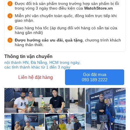
Được đổi trả sản phẩm trong trường hợp sản phẩm bị lỗi
trong vòng 3 ngày theo điều kiện của
WatchStore.vn
Miễn phí vận chuyển toàn quốc, đồng kiểm trực tiếp khi
giao nhận.
Giao hàng hỏa tốc (áp dụng đối với hàng có sẵn tại cửa
hàng gần nhất)
Được hưởng các ưu đãi, quà tặng
, chương trình khách
hàng thân thiết.
Thông tin vận chuyển
nội thành HN, Đà Nẵng, HCM trong ngày,
các tỉnh thành khác từ 1 đến 3 ngày
Gọi đặt mua
Liên hệ đặt hàng
093 189 2222