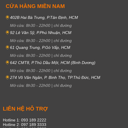
CỬA HÀNG MIỀN NAM
402B Hai Bà Trưng, P.Tân Định, HCM
Mở cửa:
8h30
-
22h00
|
chỉ đường
92 Lê Văn Sỹ, P.Phú Nhuận, HCM
Mở cửa:
8h30
-
22h00
|
chỉ đường
61 Quang Trung, P.Gò Vấp, HCM
Mở cửa:
8h30
-
22h00
|
chỉ đường
642 CMT8, P.Thủ Dầu Một, HCM (Bình Dương)
Mở cửa:
8h30
-
22h00
|
chỉ đường
274 Võ Văn Ngân, P. Bình Thọ, TP.Thủ Đức, HCM
Mở cửa:
8h30
-
22h00
|
chỉ đường
LIÊN HỆ HỖ TRỢ
Hotline 1: 093 189 2222
Hotline 2: 097 189 3333