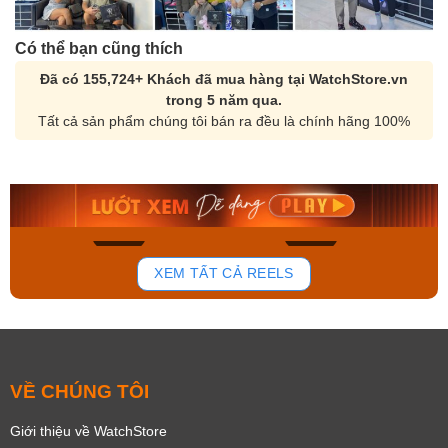
Có thể bạn cũng thích
Đã có 155,724+ Khách đã mua hàng tại WatchStore.vn
trong 5 năm qua.
Tất cả sản phẩm chúng tôi bán ra đều là chính hãng 100%
Orient Nam RA-
Casio Nam MTS-
AA0B05R19B
115D-1AVDF
9.480.000₫
2.823.000₫
8.058.000₫
2.399.550₫
Mua ngay
Mua ngay
148
84
XEM TẤT CẢ REELS
VỀ CHÚNG TÔI
Giới thiệu về WatchStore