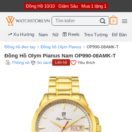
Bỏ
Đồng Hồ 10/10
Giảm Sâu
Mua 1 tặng 1
qua
nội
dung
Tìm
0
kiếm:
Xu Hướng
Reels
Nam
Nữ
Treo Tường
Để Bàn
Đồng hồ đeo tay
Đồng hồ Olym Pianus
OP990-08AMK-T
Đồng Hồ Olym Pianus Nam OP990-08AMK-T
Thông số
So sánh
Yêu thích
Liên hệ