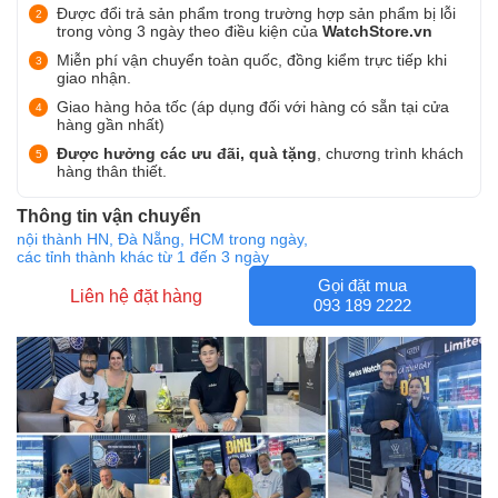
Được đổi trả sản phẩm trong trường hợp sản phẩm bị lỗi
trong vòng 3 ngày theo điều kiện của
WatchStore.vn
Miễn phí vận chuyển toàn quốc, đồng kiểm trực tiếp khi
giao nhận.
Giao hàng hỏa tốc (áp dụng đối với hàng có sẵn tại cửa
hàng gần nhất)
Được hưởng các ưu đãi, quà tặng
, chương trình khách
hàng thân thiết.
Thông tin vận chuyển
nội thành HN, Đà Nẵng, HCM trong ngày,
các tỉnh thành khác từ 1 đến 3 ngày
Gọi đặt mua
Liên hệ đặt hàng
093 189 2222